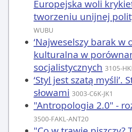
Europejska woli kryki
tworzeniu unijnej poli
WUBU
‘Najweselszy barak w o
kulturalna w porówna
socjalistycznych
3105-HK
‘Styl jest szatą myśli’. 
słowami
3003-C6K-JK1
"Antropologia 2.0" - ro
3500-FAKL-ANT20
"Co w trawie piszczy?