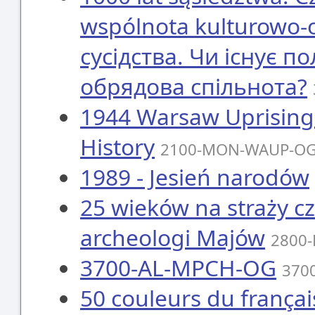
wspólnota kulturowo-
сусідства. Чи існує п
обрядова спільнота?
1944 Warsaw Uprising: 
History
2100-MON-WAUP-O
1989 - Jesień narodów
25 wieków na straży c
archeologi Majów
2800
3700-AL-MPCH-OG
370
50 couleurs du françai