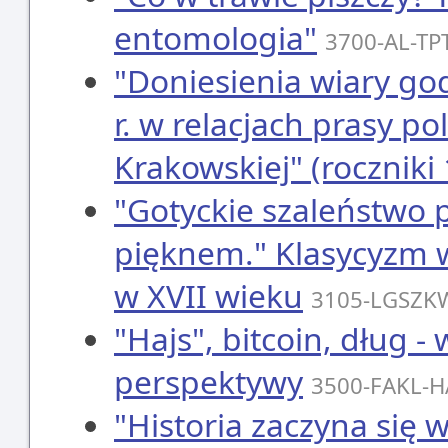
entomologia"
3700-AL-TP
"Doniesienia wiary go
r. w relacjach prasy po
Krakowskiej" (roczniki
"Gotyckie szaleństwo 
pięknem." Klasycyzm w
w XVII wieku
3105-LGSZK
"Hajs", bitcoin, dług -
perspektywy
3500-FAKL-H
"Historia zaczyna się