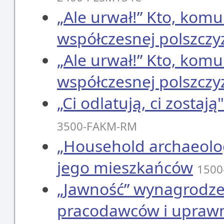
„Ale urwał!” Kto, komu 
współczesnej polszczy
„Ale urwał!” Kto, komu 
współczesnej polszczy
„Ci odlatują, ci zostaj
3500-FAKM-RM
„Household archaeolog
jego mieszkańców
1500
„Jawność” wynagrodzeń
pracodawców i upraw