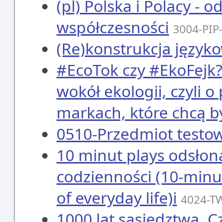
(pl) Polska i Polacy -
współczesności
3004-PIP
(Re)konstrukcja język
#EcoTok czy #EkoFejk? 
wokół ekologii, czyli o
markach, które chcą b
0510-Przedmiot test
10 minut plays odsłona
codzienności (10-minut
of everyday life)i
4024-T
1000 lat sąsiedztwa. C