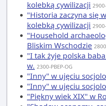
kolebką cywilizacji
2900
"Historia zaczyna się
kolebką cywilizacji
2900
"Household archaeolog
Bliskim Wschodzie
280
"I tak żyje polska baba
w.
2300-PBEP-OG
"Inny" w ujęciu socjo
"Inny" w ujęciu socjo
"Piękny wiek XIX" w Ro