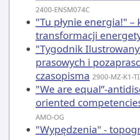
2400-ENSM074C
"Tu płynie energia!" – 
transformacji energet
"Tygodnik Ilustrowany
prasowych i pozapraso
czasopisma
2900-MZ-K1-T
"We are equal”-antidis
oriented competencies
AMO-OG
"Wypędzenia" - topogr