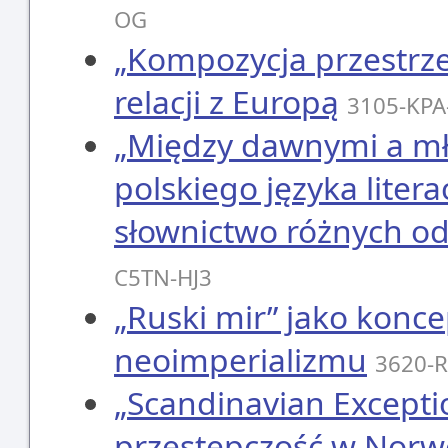
OG
„Kompozycja przestrze
relacji z Europą
3105-KPA
„Między dawnymi a mło
polskiego języka liter
słownictwo różnych o
C5TN-HJ3
„Ruski mir” jako koncep
neoimperializmu
3620-
„Scandinavian Excepti
przestępczość w Norweg