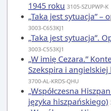
1945 roku
3105-SZUPWP-K
„Taka jest sytuacja” – 
3003-C653KJ1
„Taka jest sytuacja”. O
3003-C553KJ1
„W imię Cezara.” Kont
Szekspira i angielskie
3700-AL-KRDS-QHU
„Współczesna Hiszpani
języka hiszpańskiego)