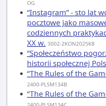
OG
“Instagram” - sto lat w
pocztowe jako masow
codziennych praktyka
XX w.
3002-2KON2025K8
“Społeczeństwo pogor
historii społecznej Pol
“The Rules of the Gam
2400-PLSM134B
“The Rules of the Gam
2400-PLSM134C