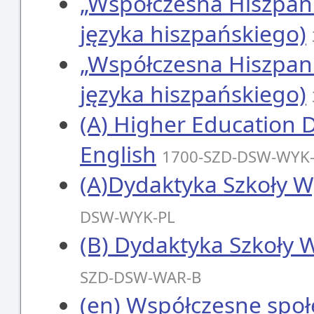
„Współczesna Hiszpani
języka hiszpańskiego)
„Współczesna Hiszpani
języka hiszpańskiego)
(A) Higher Education Di
English
1700-SZD-DSW-WYK
(A)Dydaktyka Szkoły Wy
DSW-WYK-PL
(B) Dydaktyka Szkoły W
SZD-DSW-WAR-B
(en) Współczesne społ