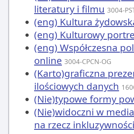
literatury i filmu
3004-PS
(eng) Kultura żydowsk
(eng) Kulturowy portr
(eng) Współczesna pols
online
3004-CPCN-OG
(Karto)graficzna preze
ilościowych danych
160
(Nie)typowe formy pow
(Nie)widoczni w medi
na rzecz inkluzywności