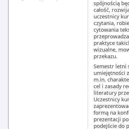
spójnością bę
całość, rozwi
uczestnicy kur
czytania, robi
cytowania tek
przeprowadzani
praktyce takic
wizualne, mow
przekazu.
Semestr letni 
umiejętności
m.in. charakt
cel i zasady 
literatury prz
Uczestnicy kur
zaprezentować
formą na konf
prezentacji p
podejście do 