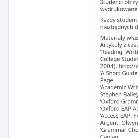
Studenci otrz
wydrukowane
Każdy student
niezbędnych d
Materiały wła
Artykuły z cz
‘Reading, Writ
College Studen
2004), http:/
‘A Short Guide
Page
‘Academic Writ
Stephen Baile
‘Oxford Gramm
‘Oxford EAP A
‘Access EAP: 
Argent, Olwyn
‘Grammar Choic
Caplan