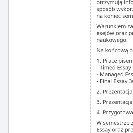
otrzymują inf
sposób wykorz
na koniec sem
Warunkiem zal
esejów oraz p
naukowego.
Na końcową oc
1. Prace pise
- Timed Essay
- Managed Es
- Final Essay 
2. Prezentacj
3. Prezentacj
4. Przygotowa
W semestrze 
Essay oraz pr