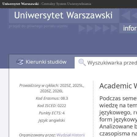
Uniwersytet Warszawski
- Centralny System Uwierzytelniania
przejdź do głównego portalu uczelni
Kierunki studiów
Wyszukiwarka prze
Academic 
Prowadzony w cyklach:
2025Z, 2025L,
2026Z, 2026L
Podczas seme
Kod Erasmus:
08.3
wiedzę na tema
Kod ISCED:
0222
językowego, r
Punkty ECTS:
4
form językowy
Język:
angielski
Analizowane bę
czasopisma na
Organizowany przez:
Wydział Historii