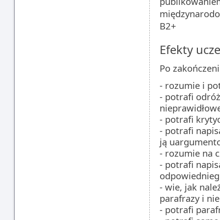
publikowanie
międzynarodo
B2+
Efekty ucze
Po zakończeni
- rozumie i po
- potrafi odró
nieprawidłow
- potrafi kryt
- potrafi nap
ją uargument
- rozumie na 
- potrafi nap
odpowiedniego
- wie, jak nal
parafrazy i ni
- potrafi para