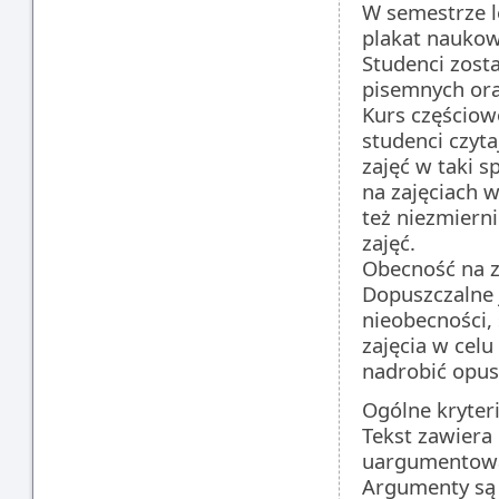
W semestrze le
plakat naukow
Studenci zost
pisemnych ora
Kurs częściow
studenci czyta
zajęć w taki 
na zajęciach w
też niezmierni
zajęć.
Obecność na z
Dopuszczalne 
nieobecności,
zajęcia w celu
nadrobić opus
Ogólne kryter
Tekst zawiera 
uargumentow
Argumenty są 