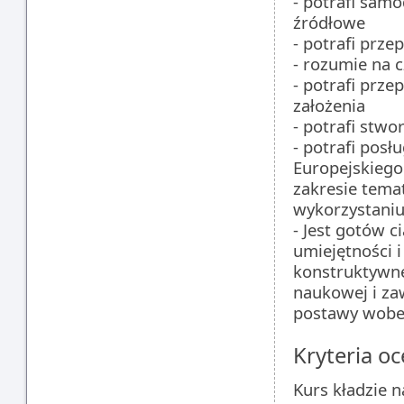
- potrafi samo
źródłowe
- potrafi prz
- rozumie na 
- potrafi prze
założenia
- potrafi stw
- potrafi pos
Europejskiego
zakresie tema
wykorzystaniu 
- Jest gotów c
umiejętności 
konstruktywne
naukowej i za
postawy wobe
Kryteria oc
Kurs kładzie n