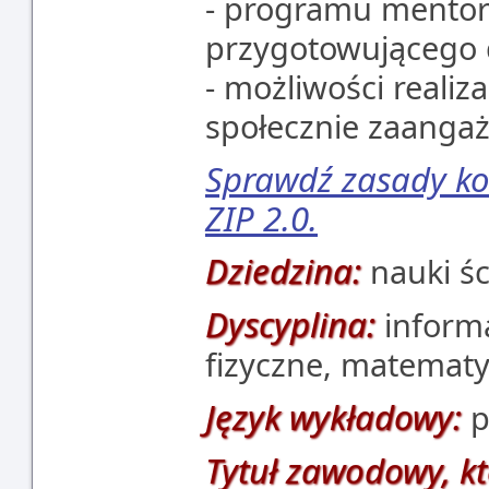
- programu mento
przygotowującego d
- możliwości realiz
społecznie zaanga
Sprawdź zasady ko
ZIP 2.0.
Dziedzina:
nauki śc
Dyscyplina:
informa
fizyczne, matemat
Język wykładowy:
p
Tytuł zawodowy, kt