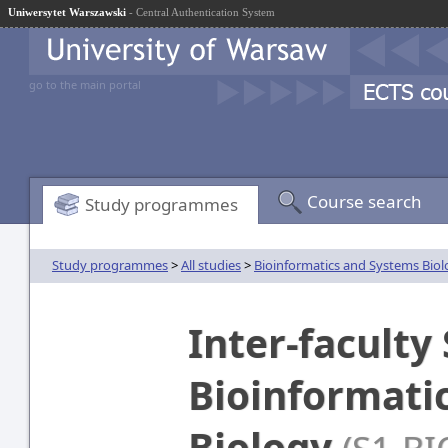
Uniwersytet Warszawski
- Central Authentication System
go to the main portal
Course search
Study programmes
Study programmes
>
All studies
>
Bioinformatics and Systems Bio
Inter-faculty 
Bioinformati
Biology