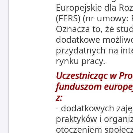
Europejskie dla R
(FERS) (nr umowy: 
Oznacza to, że stu
dodatkowe możliwoś
przydatnych na int
rynku pracy.
Uczestnicząc w Pro
funduszom europej
z:
- dodatkowych zaj
praktyków i organ
otoczeniem społec