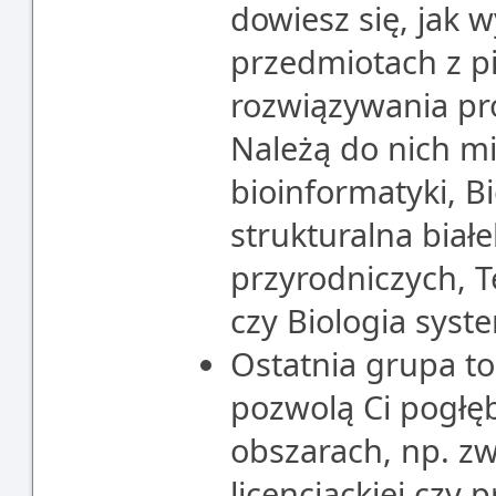
dowiesz się, jak 
przedmiotach z p
rozwiązywania pr
Należą do nich m
bioinformatyki, B
strukturalna bia
przyrodniczych, 
czy Biologia syst
Ostatnia grupa to
pozwolą Ci pogłę
obszarach, np. z
licencjackiej czy 