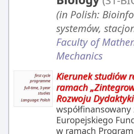
(S1-BI
(in Polish: Bioinf
systemów, stacjo
Faculty of Mathem
Mechanics
Kierunek studiów 
first cycle
programme
ramach
„Zintegro
full-time, 3-year
studies
Rozwoju Dydaktyki 
Language: Polish
współfinansowany 
Europejskiego Fun
w ramach Program