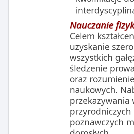
interdyscyplin
Nauczanie fizyk
Celem kształceni
uzyskanie szero
wszystkich gałęz
śledzenie prow
oraz rozumienie
naukowych. Nab
przekazywania 
przyrodniczych
poznawczych mło
dorosłych.