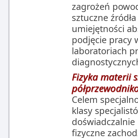
zagrożeń powod
sztuczne źródła
umiejętności a
podjęcie pracy 
laboratoriach p
diagnostycznyc
Fizyka materii
półprzewodnik
Celem specjalnoś
klasy specjalis
doświadczalnie 
fizyczne zacho