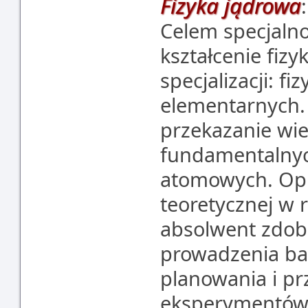
Fizyka jądrowa
:
Celem specjalnoś
kształcenie fiz
specjalizacji: fi
elementarnych. 
przekazanie wi
fundamentalnyc
atomowych. Opr
teoretycznej w
absolwent zdob
prowadzenia b
planowania i p
eksperymentów,