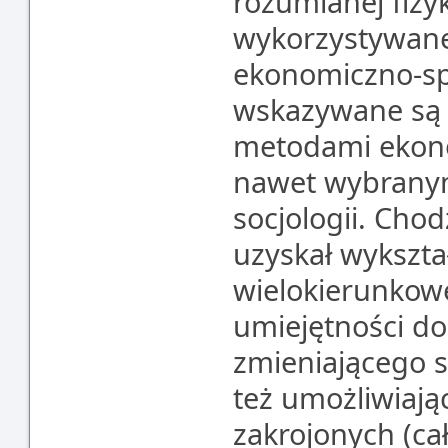
rozumianej fizyk
wykorzystywane 
ekonomiczno-sp
wskazywane są z
metodami ekono
nawet wybranym
socjologii. Chod
uzyskał wykszta
wielokierunkowe
umiejętności d
zmieniającego s
też umożliwiają
zakrojonych (ca