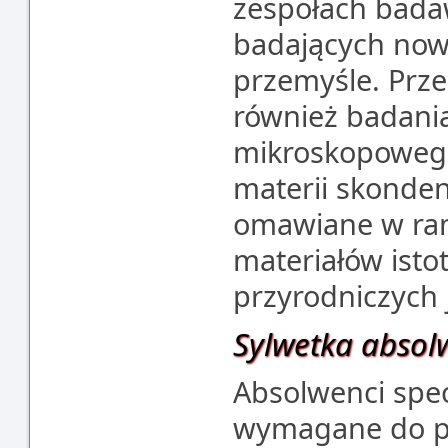
zespołach bada
badających now
przemyśle. Prze
również badani
mikroskopowego
materii skonde
omawiane w ram
materiałów ist
przyrodniczych j
Sylwetka absol
Absolwenci spec
wymagane do p