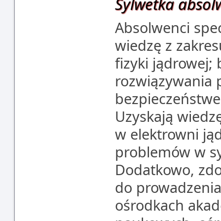
Sylwetka absol
Absolwenci spe
wiedzę z zakres
fizyki jądrowej
rozwiązywania 
bezpieczeństwem
Uzyskają wiedz
w elektrowni ją
problemów w sy
Dodatkowo, zd
do prowadzenia
ośrodkach akade