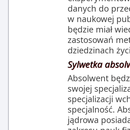
danych do prze
w naukowej publ
będzie miał wie
zastosowań meto
dziedzinach życ
Sylwetka absol
Absolwent będz
swojej specjali
specjalizacji w
specjalność. Ab
jądrowa posiad