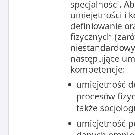
specjalności. A
umiejętności i 
definiowanie o
fizycznych (zar
niestandardowy
następujące umie
kompetencje:
umiejętność d
procesów fizy
także socjolog
umiejętność p
danych empiry