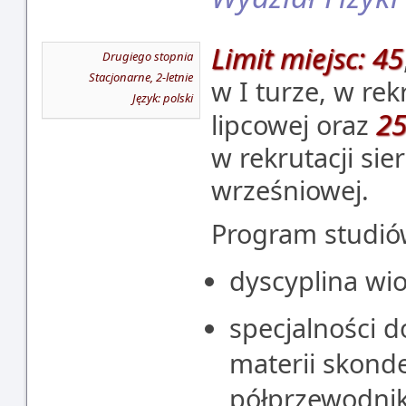
Limit miejsc: 45
Drugiego stopnia
Stacjonarne, 2-letnie
w I turze, w re
Język: polski
25
lipcowej oraz
w rekrutacji sie
wrześniowej.
Program studi
dyscyplina wi
specjalności d
materii skond
półprzewodnik