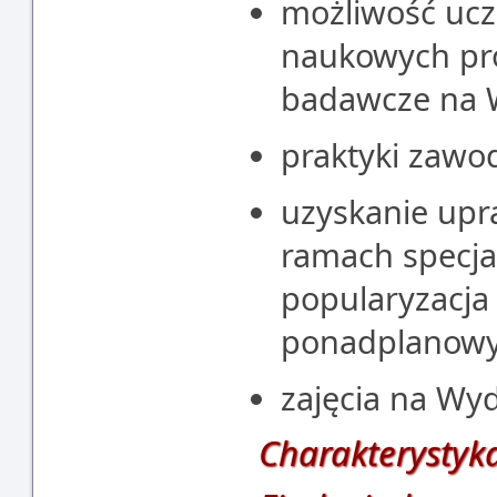
możliwość ucz
naukowych pr
badawcze na W
praktyki zaw
uzyskanie upr
ramach specja
popularyzacja 
ponadplanow
zajęcia na Wyd
Charakterystyka