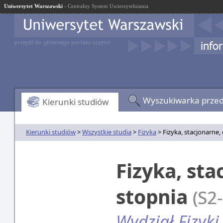
Uniwersytet Warszawski
- Centralny System Uwierzytelniania
przejdź do głównego portalu uczelni
Wyszukiwarka prze
Kierunki studiów
Kierunki studiów
>
Wszystkie studia
>
Fizyka
> Fizyka, stacjonarne,
Fizyka, sta
stopnia
(S2
Wydział Fizyki