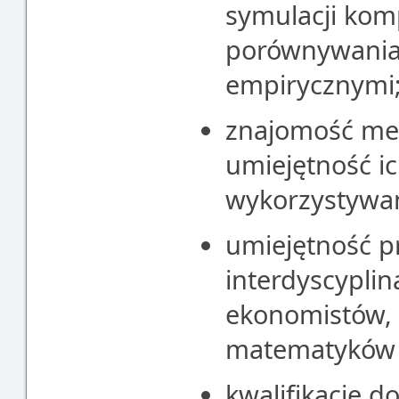
symulacji kom
porównywania
empirycznymi
znajomość me
umiejętność i
wykorzystywan
umiejętność p
interdyscyplin
ekonomistów, 
matematyków f
kwalifikacje d