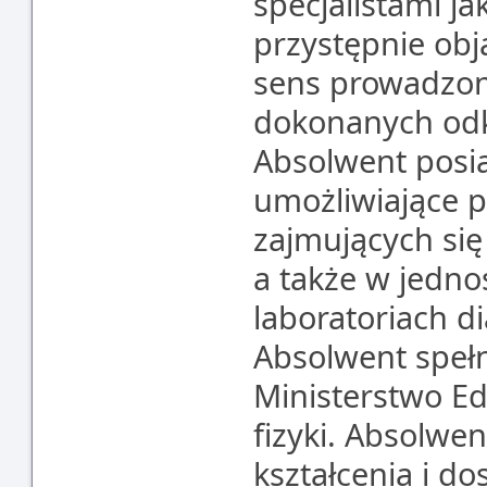
specjalistami jak
przystępnie obj
sens prowadzon
dokonanych odkr
Absolwent posia
umożliwiające p
zajmujących się
a także w jedn
laboratoriach d
Absolwent speł
Ministerstwo E
fizyki. Absolw
kształcenia i do