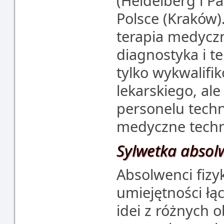
(Heidelberg i P
Polsce (Kraków)
terapia medyczn
diagnostyka i 
tylko wykwalif
lekarskiego, al
personelu tec
medyczne techno
Sylwetka absol
Absolwenci fizy
umiejętności ł
idei z różnych o