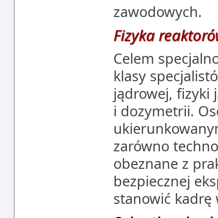
zawodowych.
Fizyka reaktor
Celem specjalnoś
klasy specjalist
jądrowej, fizyki
i dozymetrii. O
ukierunkowanym 
zarówno technol
obeznane z pra
bezpiecznej eks
stanowić kadrę 