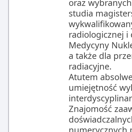
oraz wybranych
studia magister
wykwalifikowan
radiologicznej 
Medycyny Nuklea
a także dla prz
radiacyjne.
Atutem absolwe
umiejętność wy
interdyscyplina
Znajomość zaa
doświadczalnyc
numerycznych p