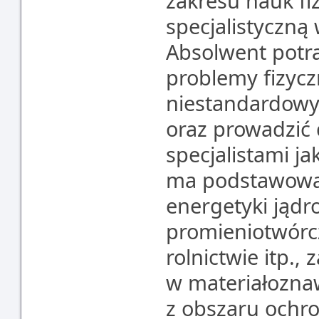
zakresu nauk fi
specjalistyczną
Absolwent potra
problemy fizycz
niestandardowych
oraz prowadzić
specjalistami ja
ma podstawową
energetyki jądr
promieniotwórcz
rolnictwie itp.
w materiałozna
z obszaru ochro