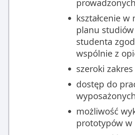
prowadzonych 
kształcenie w
planu studió
studenta zgod
wspólnie z op
szeroki zakres
dostęp do pra
wyposażonych 
możliwość wyk
prototypów w