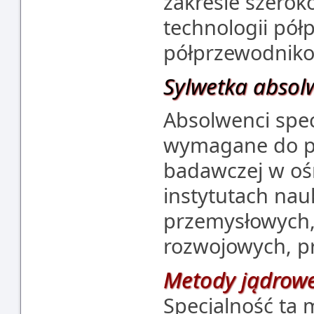
zakresie szero
technologii pół
półprzewodniko
Sylwetka absol
Absolwenci spec
wymagane do p
badawczej w oś
instytutach na
przemysłowych,
rozwojowych, pr
Metody jądrowe 
Specjalność ta 