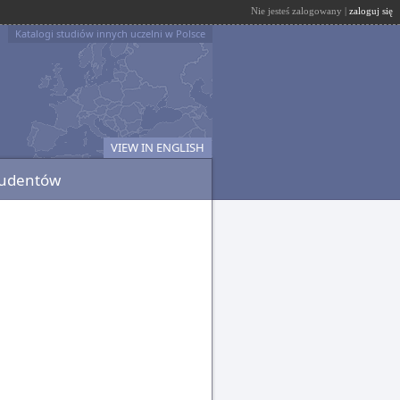
Nie jesteś zalogowany |
zaloguj się
Katalogi studiów innych uczelni w Polsce
VIEW IN ENGLISH
tudentów