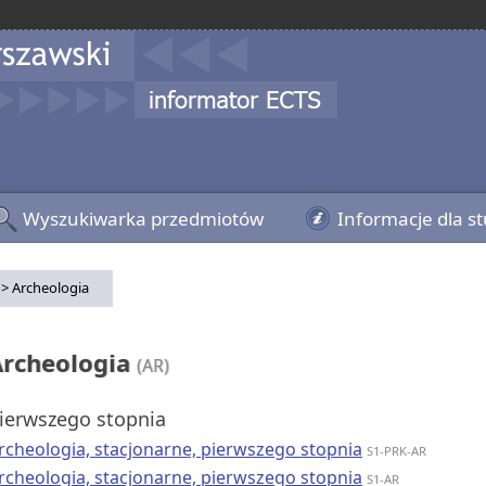
Wyszukiwarka przedmiotów
Informacje dla s
> Archeologia
Archeologia
(AR)
ierwszego stopnia
rcheologia, stacjonarne, pierwszego stopnia
S1-PRK-AR
rcheologia, stacjonarne, pierwszego stopnia
S1-AR