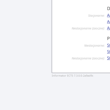
D
A
Stacjonarne:
A
A
Niestacjonarne (zaoczne):
P
S
Niestacjonarne:
S
S
Niestacjonarne (zaoczne):
Informator ECTS 7.3.0.0-2a9ad9c