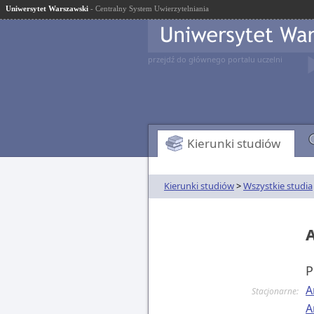
Uniwersytet Warszawski
- Centralny System Uwierzytelniania
przejdź do głównego portalu uczelni
Kierunki studiów
Kierunki studiów
>
Wszystkie studia
P
A
Stacjonarne:
A