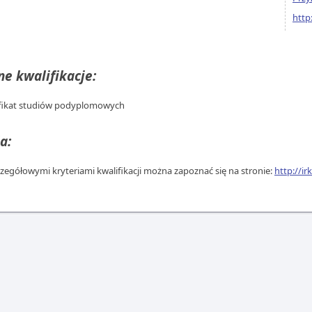
http
e kwalifikacje:
fikat studiów podyplomowych
a:
czegółowymi kryteriami kwalifikacji można zapoznać się na stronie:
http://ir