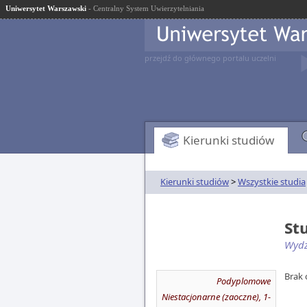
Uniwersytet Warszawski
- Centralny System Uwierzytelniania
przejdź do głównego portalu uczelni
Kierunki studiów
Kierunki studiów
>
Wszystkie studia
St
Wydz
Brak 
Podyplomowe
Niestacjonarne (zaoczne), 1-