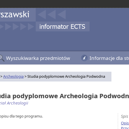
Wyszukiwarka przedmiotów
Informacje dla s
>
Archeologia
> Studia podyplomowe Archeologia Podwodna
udia podyplomowe Archeologia Podwod
iał Archeologii
opisu dla tego programu.
Spis 
Opis
Przy