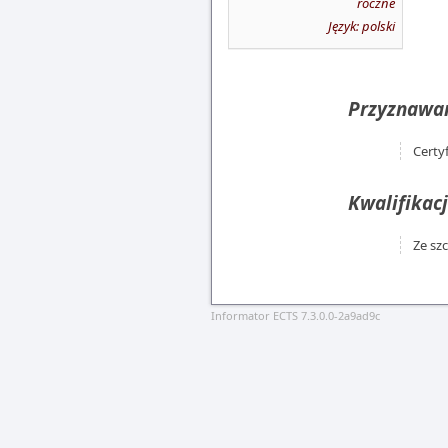
roczne
Język: polski
Przyznawan
Certy
Kwalifikacj
Ze sz
Informator ECTS 7.3.0.0-2a9ad9c