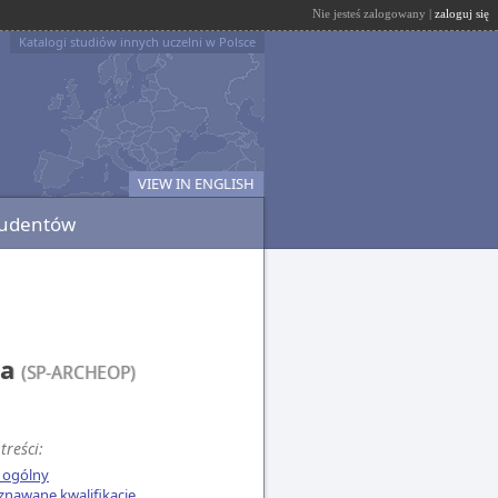
Nie jesteś zalogowany |
zaloguj się
Katalogi studiów innych uczelni w Polsce
VIEW IN ENGLISH
tudentów
na
(SP-ARCHEOP)
treści:
 ogólny
znawane kwalifikacje