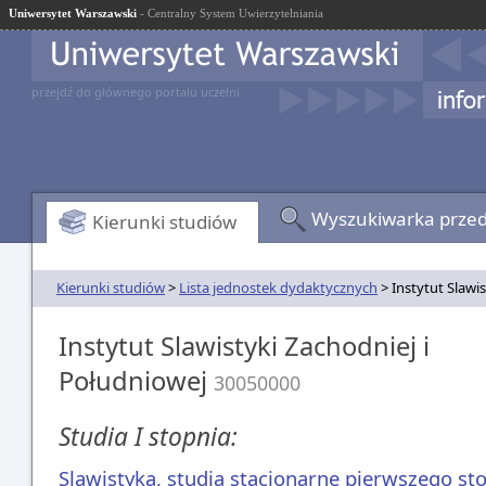
Uniwersytet Warszawski
- Centralny System Uwierzytelniania
przejdź do głównego portalu uczelni
Wyszukiwarka prze
Kierunki studiów
Kierunki studiów
>
Lista jednostek dydaktycznych
> Instytut Slawi
Instytut Slawistyki Zachodniej i
Południowej
30050000
Studia I stopnia:
Slawistyka, studia stacjonarne pierwszego st