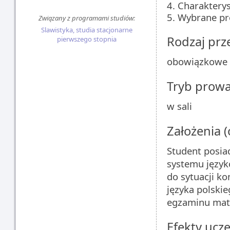
4. Charaktery
5. Wybrane pr
Związany z programami studiów:
Slawistyka, studia stacjonarne
Rodzaj pr
pierwszego stopnia
obowiązkowe
Tryb prow
w sali
Założenia 
Student posi
systemu język
do sytuacji k
języka polski
egzaminu mat
Efekty ucze