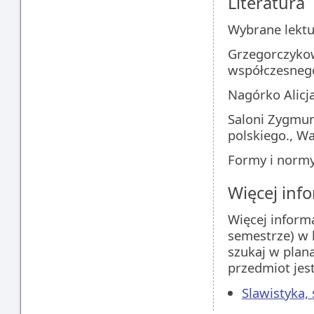
Literatura
Wybrane lektu
Grzegorczyko
współczesnego
Nagórko Alicj
Saloni Zygmun
polskiego., W
Formy i normy
Więcej info
Więcej inform
semestrze) w 
szukaj w plan
przedmiot jes
Slawistyka,