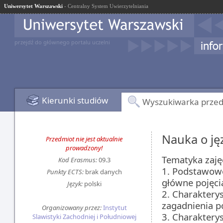
Uniwersytet Warszawski
- Centralny System Uwierzytelniania
przejdź do głównego portalu uczelni
Kierunki studiów
Wyszukiwarka prze
Nauka o j
Przedmiot nie jest aktualnie
prowadzony!
Tematyka zaję
Kod Erasmus:
09.3
1. Podstawowe
Punkty ECTS:
brak danych
główne pojęcia
Język:
polski
2. Charaktery
zagadnienia po
Organizowany przez:
Instytut
3. Charaktery
Slawistyki Zachodniej i Południowej