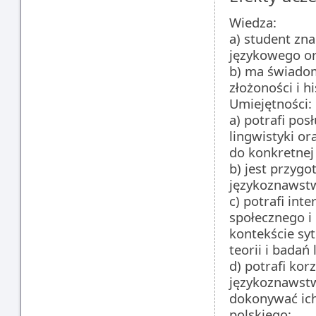
Wiedza:
a) student zn
językowego or
b) ma świadom
złożoności i h
Umiejętności:
a) potrafi po
lingwistyki o
do konkretnej
b) jest przyg
językoznawst
c) potrafi in
społecznego i
kontekście sy
teorii i badań
d) potrafi ko
językoznawstw
dokonywać ich
polskiego;