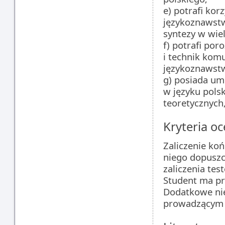
e) potrafi ko
językoznawst
syntezy w wie
f) potrafi po
i technik komu
językoznawst
g) posiada um
w języku pols
teoretycznych,
Kryteria oc
Zaliczenie ko
niego dopuszc
zaliczenia te
Student ma pr
Dodatkowe nie
prowadzącym z