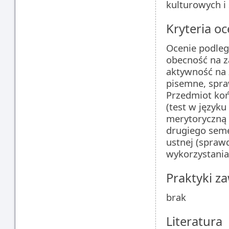
kulturowych i
Kryteria oc
Ocenie podleg
obecność na z
aktywność na 
pisemne, spra
Przedmiot ko
(test w język
merytoryczną 
drugiego seme
ustnej (spraw
wykorzystania
Praktyki 
brak
Literatura