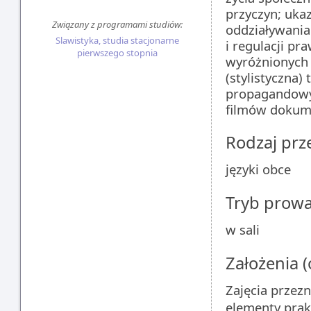
przyczyn; uka
Związany z programami studiów:
oddziaływania
Slawistyka, studia stacjonarne
i regulacji p
pierwszego stopnia
wyróżnionych 
(stylistyczna)
propagandowyc
filmów dokum
Rodzaj pr
języki obce
Tryb prow
w sali
Założenia 
Zajęcia przezn
elementy prak