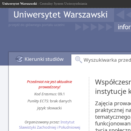
Uniwersytet Warszawski
- Centralny System Uwierzytelniania
przejdź do głównego portalu uczelni
Kierunki studiów
Wyszukiwarka prze
Współczesne
Przedmiot nie jest aktualnie
prowadzony!
instytucje 
Kod Erasmus:
09.1
Punkty ECTS:
brak danych
Zajęcia prowa
Język:
słowacki
praktycznej n
tematycznego
Organizowany przez:
Instytut
funkcjonowani
Slawistyki Zachodniej i Południowej
życia społeczn