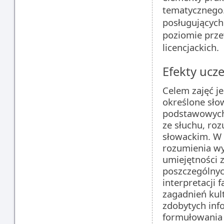
tematycznego.
posługujących
poziomie prze
licencjackich.
Efekty ucze
Celem zajęć j
określone sło
podstawowych 
ze słuchu, roz
słowackim. W 
rozumienia wy
umiejętności 
poszczególnyc
interpretacji
zagadnień kul
zdobytych inf
formułowania 