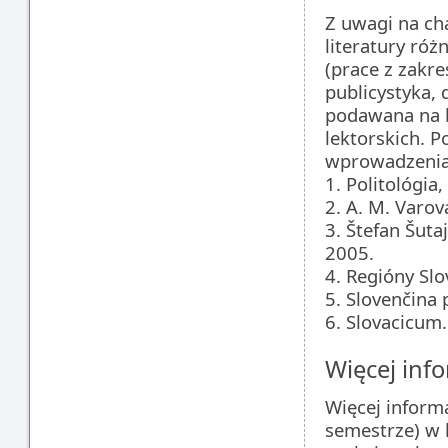
Z uwagi na c
literatury ró
(prace z zakre
publicystyka, 
podawana na b
lektorskich. 
wprowadzenia
1. Politológia
2. A. M. Varov
3. Štefan Šuta
2005.
4. Regióny Slo
5. Slovenčina 
6. Slovacicum.
Więcej info
Więcej inform
semestrze) w 