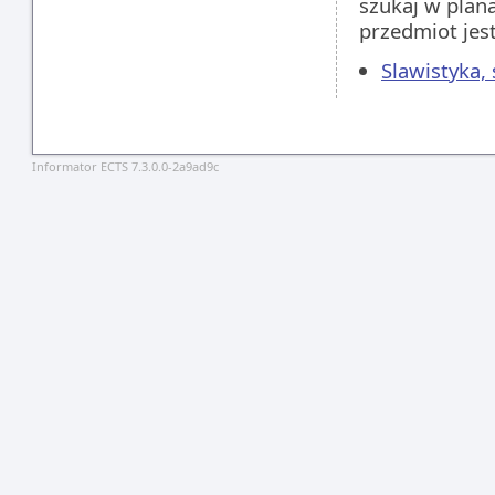
szukaj w plan
przedmiot jes
Slawistyka,
Informator ECTS 7.3.0.0-2a9ad9c