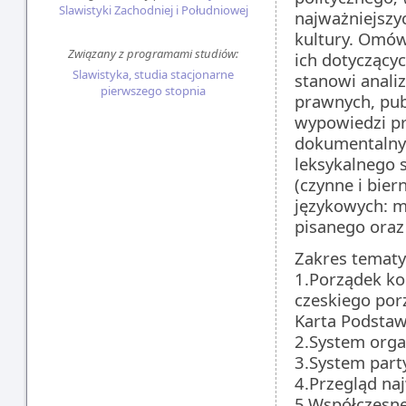
Slawistyki Zachodniej i Południowej
najważniejszy
kultury. Omów
Związany z programami studiów:
ich dotyczący
Slawistyka, studia stacjonarne
stanowi analiz
pierwszego stopnia
prawnych, pub
wypowiedzi pr
dokumentalnyc
leksykalnego 
(czynne i bie
językowych: m
pisanego oraz 
Zakres tematy
1.Porządek kon
czeskiego porz
Karta Podstaw
2.System org
3.System party
4.Przegląd naj
5.Współczesn