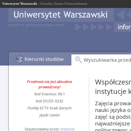
Uniwersytet Warszawski
- Centralny System Uwierzytelniania
przejdź do głównego portalu uczelni
Kierunki studiów
Wyszukiwarka prze
Współczesn
Przedmiot nie jest aktualnie
prowadzony!
instytucje 
Kod Erasmus:
09.1
Kod ISCED:
0232
Zajęcia prowa
Punkty ECTS:
brak danych
nauki języka 
Język:
czeski
zajęć są pods
najważniejsze
Organizowany przez:
Instytut
politycznego; 