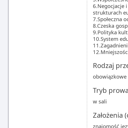
6.Negocjacje i
strukturach e
7.Społeczna oc
8.Czeska gosp
9.Polityka kul
10.System edu
11.Zagadnieni
12.Mniejszości
Rodzaj pr
obowiązkowe
Tryb prow
w sali
Założenia 
znajomość jęz