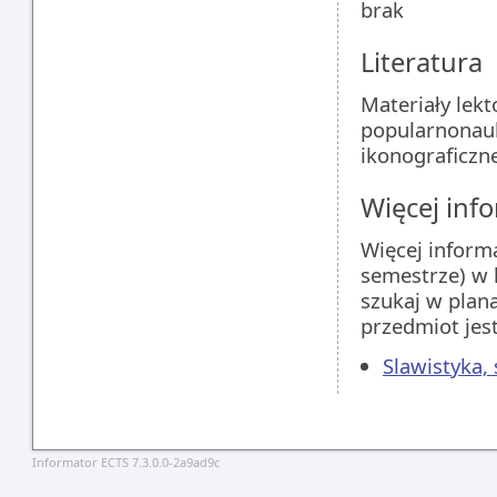
brak
Literatura
Materiały lekt
popularnonauk
ikonograficzne
Więcej info
Więcej inform
semestrze) w 
szukaj w plan
przedmiot jes
Slawistyka,
Informator ECTS 7.3.0.0-2a9ad9c