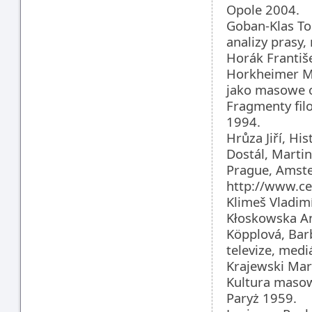
Opole 2004.
Goban-Klas To
analizy prasy,
Horák Františe
Horkheimer M.
jako masowe o
Fragmenty fil
1994.
Hrůza Jiří, Hi
Dostál, Marti
Prague, Amst
http://www.ces
Klimeš Vladimí
Kłoskowska A
Köpplová, Barb
televize, medi
Krajewski Mar
Kultura masowa
Paryż 1959.