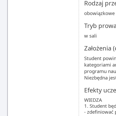
Rodzaj pr
obowiązkowe
Tryb prow
w sali
Założenia 
Student powi
kategoriami a
programu nauc
Niezbędna jes
Efekty ucze
WIEDZA
1. Student będ
- zdefiniować 