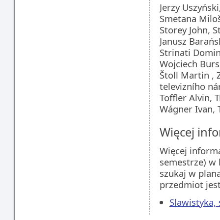
Jerzy Uszyńsk
Smetana Miloš
Storey John, S
Janusz Barańs
Strinati Domin
Wojciech Burs
Štoll Martin , 
televizního n
Toffler Alvin,
Wágner Ivan, T
Więcej info
Więcej inform
semestrze) w 
szukaj w plan
przedmiot jes
Slawistyka,