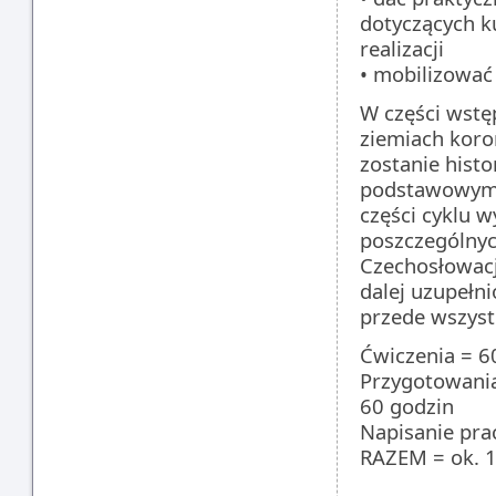
dotyczących ku
realizacji
• mobilizować
W części wstę
ziemiach koro
zostanie histo
podstawowymi 
części cyklu 
poszczególnych
Czechosłowacj
dalej uzupełn
przede wszyst
Ćwiczenia = 6
Przygotowania
60 godzin
Napisanie prac
RAZEM = ok. 1