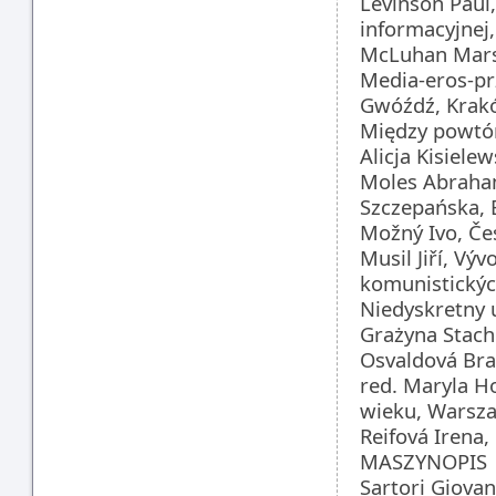
Levinson Paul,
informacyjnej
McLuhan Marsh
Media-eros-pr
Gwóźdź, Krak
Między powtór
Alicja Kisiele
Moles Abraham,
Szczepańska,
Možný Ivo, Če
Musil Jiří, Vý
komunistických
Niedyskretny u
Grażyna Stac
Osvaldová Bra
red. Maryla H
wieku, Warsz
Reifová Irena,
MASZYNOPIS
Sartori Giovan