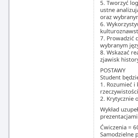
5. Tworzyć lo
ustne analizu
oraz wybranym
6. Wykorzysty
kulturoznawst
7. Prowadzić 
wybranym jęz
8. Wskazać re
zjawisk histo
POSTAWY
Student będzie
1. Rozumieć i 
rzeczywistośc
2. Krytycznie 
Wykład uzupeł
prezentacjami
Ćwiczenia = 6
Samodzielne p