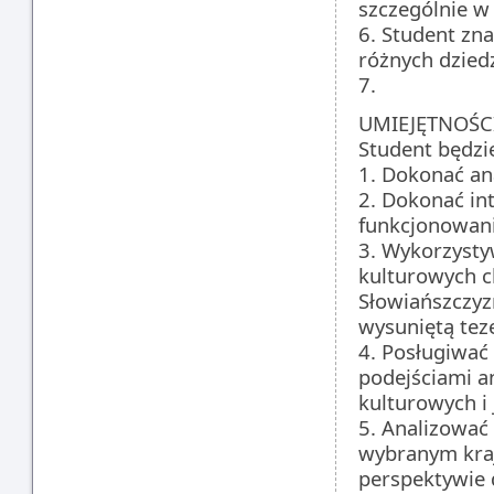
szczególnie w
6. Student zn
różnych dzied
7.
UMIEJĘTNOŚC
Student będzie
1. Dokonać an
2. Dokonać in
funkcjonowani
3. Wykorzysty
kulturowych c
Słowiańszczyz
wysuniętą tez
4. Posługiwa
podejściami a
kulturowych i
5. Analizować 
wybranym kraj
perspektywie 