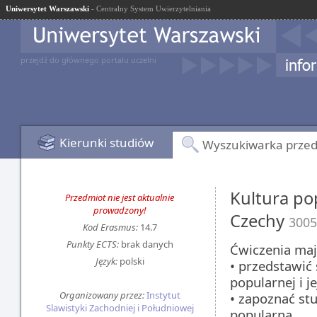
Uniwersytet Warszawski
- Centralny System Uwierzytelniania
przejdź do głównego portalu uczelni
Kierunki studiów
Wyszukiwarka prze
Kultura po
Przedmiot nie jest aktualnie
prowadzony!
Czechy
300
Kod Erasmus:
14.7
Punkty ECTS:
brak danych
Ćwiczenia maj
Język:
polski
• przedstawić 
popularnej i j
Organizowany przez:
Instytut
• zapoznać stu
Slawistyki Zachodniej i Południowej
popularną