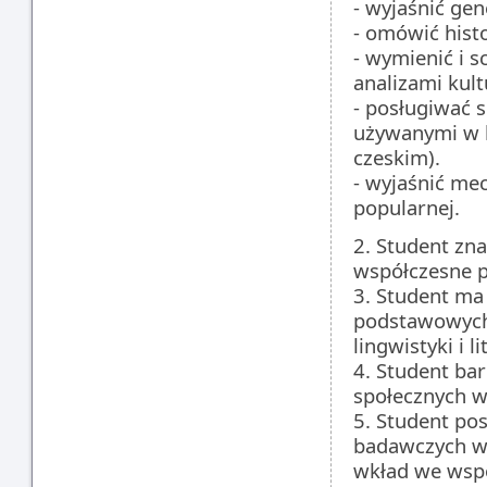
- wyjaśnić gen
- omówić histo
- wymienić i 
analizami kult
- posługiwać
używanymi w b
czeskim).
- wyjaśnić me
popularnej.
2. Student zn
współczesne p
3. Student ma
podstawowych 
lingwistyki i 
4. Student bar
społecznych w
5. Student po
badawczych w 
wkład we wspó