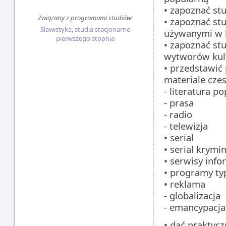
• zapoznać st
Związany z programami studiów:
• zapoznać s
Slawistyka, studia stacjonarne
używanymi w b
pierwszego stopnia
• zapoznać st
wytworów kult
• przedstawić
materiale cze
- literatura p
- prasa
- radio
- telewizja
• serial
• serial krymi
• serwisy inf
• programy ty
• reklama
- globalizacja
- emancypacja
• dać praktycz