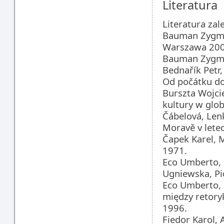
Literatura
Literatura zal
Bauman Zygmun
Warszawa 200
Bauman Zygmun
Bednařík Petr,
Od počátku do
Burszta Wojci
kultury w glo
Čábelová, Lenk
Moravě v lete
Čapek Karel, M
1971.
Eco Umberto, 
Ugniewska, Pi
Eco Umberto, 
między retory
1996.
Fiedor Karol, 