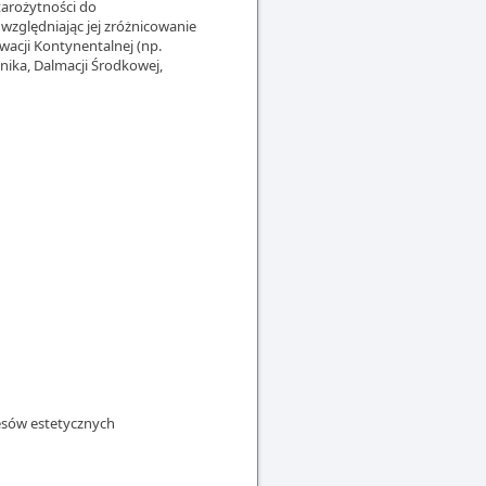
tarożytności do
uwzględniając jej zróżnicowanie
acji Kontynentalnej (np.
wnika, Dalmacji Środkowej,
esów estetycznych