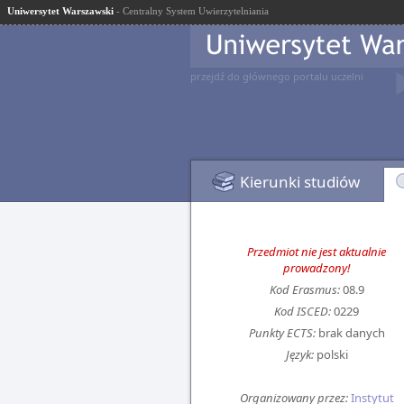
Uniwersytet Warszawski
- Centralny System Uwierzytelniania
przejdź do głównego portalu uczelni
Kierunki studiów
Przedmiot nie jest aktualnie
prowadzony!
Kod Erasmus:
08.9
Kod ISCED:
0229
Punkty ECTS:
brak danych
Język:
polski
Organizowany przez:
Instytut