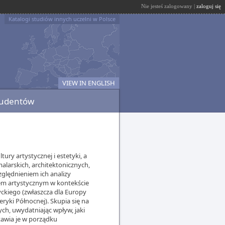
Nie jesteś zalogowany |
zaloguj się
Katalogi studiów innych uczelni w Polsce
VIEW IN ENGLISH
tudentów
ry artystycznej i estetyki, a
malarskich, architektonicznych,
ględnieniem ich analizy
em artystycznym w kontekście
ckiego (zwłaszcza dla Europy
yki Północnej). Skupia się na
ych, uwydatniając wpływ, jaki
stawia je w porządku