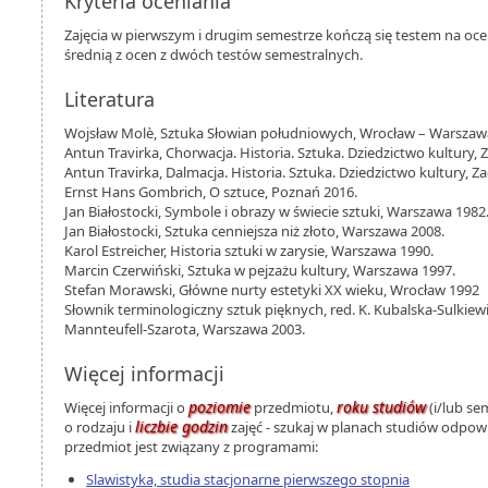
Kryteria oceniania
Zajęcia w pierwszym i drugim semestrze kończą się testem na oc
średnią z ocen z dwóch testów semestralnych.
Literatura
Wojsław Molè, Sztuka Słowian południowych, Wrocław – Warszaw
Antun Travirka, Chorwacja. Historia. Sztuka. Dziedzictwo kultury, 
Antun Travirka, Dalmacja. Historia. Sztuka. Dziedzictwo kultury, Z
Ernst Hans Gombrich, O sztuce, Poznań 2016.
Jan Białostocki, Symbole i obrazy w świecie sztuki, Warszawa 1982
Jan Białostocki, Sztuka cenniejsza niż złoto, Warszawa 2008.
Karol Estreicher, Historia sztuki w zarysie, Warszawa 1990.
Marcin Czerwiński, Sztuka w pejzażu kultury, Warszawa 1997.
Stefan Morawski, Główne nurty estetyki XX wieku, Wrocław 1992
Słownik terminologiczny sztuk pięknych, red. K. Kubalska-Sulkiewic
Mannteufell-Szarota, Warszawa 2003.
Więcej informacji
poziomie
roku studiów
Więcej informacji o
przedmiotu,
(i/lub se
liczbie godzin
o rodzaju i
zajęć - szukaj w planach studiów odpo
przedmiot jest związany z programami:
Slawistyka, studia stacjonarne pierwszego stopnia