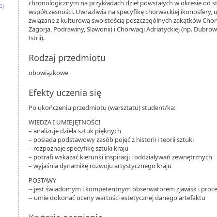
chronologicznym na przykładach dzieł powstałych w okresie od s
ej
współczesności. Uwrażliwia na specyfikę chorwackiej ikonosfery, 
związane z kulturową swoistością poszczególnych zakątków Chorw
Zagorja, Podrawiny, Slawonii) i Chorwacji Adriatyckiej (np. Dubro
Istrii).
Rodzaj przedmiotu
obowiązkowe
Efekty uczenia się
Po ukończeniu przedmiotu (warsztatu) student/ka:
WIEDZA I UMIEJĘTNOŚCI
– analizuje dzieła sztuk pięknych
– posiada podstawowy zasób pojęć z historii i teorii sztuki
– rozpoznaje specyfikę sztuki kraju
– potrafi wskazać kierunki inspiracji i oddziaływań zewnętrznych
– wyjaśnia dynamikę rozwoju artystycznego kraju
POSTAWY
-- jest świadomym i kompetentnym obserwatorem zjawisk i proc
-- umie dokonać oceny wartości estetycznej danego artefaktu