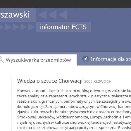
Informacje dla s
Wyszukiwarka przedmiotów
Wiedza o sztuce Chorwacji
3005-KL2WOCH
Konwersatorium daje słuchaczom ogólną orientację w zakresie kultu
także analizy dzieł reprezentujących sztuki plastyczne, zwłaszcza 
rzeźbiarskich, graficznych, performatywnych (ze szczególnym uwz
ikonologicznej). Zaznajamia z obowiązującym w Chorwacji kanon
zjawisk kulturowych charakterystycznych dla obszaru euroatlanty
Środkowej, Bałkanów, Śródziemnomorza, Europy Zachodniej i Amer
najsilniej obecnych w kulturze chorwackiej tendencjach estetyczn
miała na ich kształtowanie sytuacja polityczna i społeczna. Przed