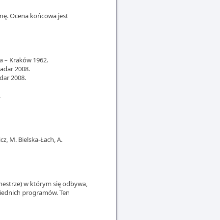
enę. Ocena końcowa jest
a – Kraków 1962.
Zadar 2008.
adar 2008.
.
z, M. Bielska-Łach, A.
mestrze) w którym się odbywa,
wiednich programów. Ten