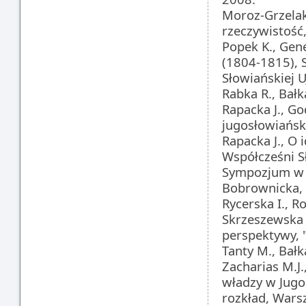
Moroz-Grzelak 
rzeczywistość
Popek K., Gen
(1804-1815), 
Słowiańskiej U
Rabka R., Bał
Rapacka J., Go
jugosłowiańsk
Rapacka J., O 
Współcześni S
Sympozjum w C
Bobrownicka, 
Rycerska I., R
Skrzeszewska M
perspektywy, 
Tanty M., Bał
Zacharias M.J
władzy w Jugo
rozkład, Wars