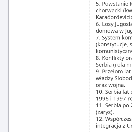
5. Powstanie K
chorwacki (kw
Karađorđevici
6. Losy Jugosł
domowa w Jugos
7. System kom
(konstytucje,
komunistyczny,
8. Konflikty o
Serbia (rola m
9. Przełom lat
władzy Slobod
oraz wojna.
10. Serbia lat
1996 i 1997 r
11. Serbia po
(zarys).
12. Współczes
integracja z U