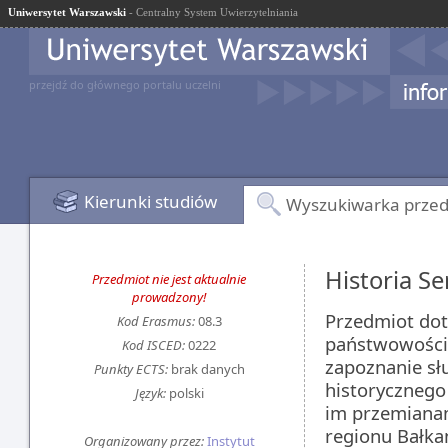
Uniwersytet Warszawski
- Centralny System Uwierzytelniania
przejdź do głównego portalu uczelni
Kierunki studiów
Wyszukiwarka prze
Historia Se
Przedmiot nie jest aktualnie
prowadzony!
Przedmiot dot
Kod Erasmus:
08.3
państwowości 
Kod ISCED:
0222
zapoznanie sł
Punkty ECTS:
brak danych
historycznego
Język:
polski
im przemianam
regionu Bałka
Organizowany przez:
Instytut