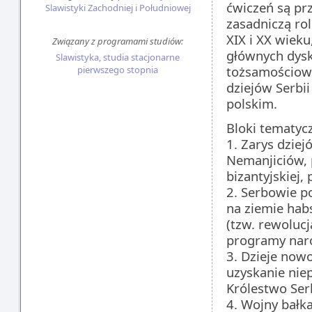
ćwiczeń są pr
Slawistyki Zachodniej i Południowej
zasadniczą ro
XIX i XX wiek
Związany z programami studiów:
głównych dysku
Slawistyka, studia stacjonarne
tożsamościowe
pierwszego stopnia
dziejów Serbi
polskim.
Bloki tematyc
1. Zarys dzie
Nemanjiciów, 
bizantyjskiej,
2. Serbowie 
na ziemie hab
(tzw. rewolucj
programy naro
3. Dzieje now
uzyskanie nie
Królestwo Serb
4. Wojny bałka