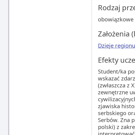
Rodzaj pr
obowiązkowe
Założenia (
Dzieje regionu
Efekty ucze
Student/ka po
wskazać zdarz
(zwłaszcza z X
zewnętrzne u
cywilizacyjny
zjawiska hist
serbskiego or
Serbów. Zna p
polski) z zakre
interpretować,