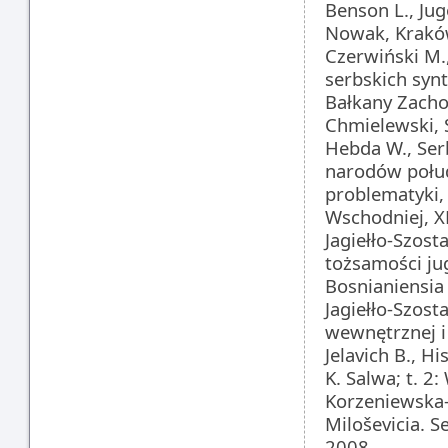
Benson L., Jug
Nowak, Krakó
Czerwiński M.
serbskich synt
Bałkany Zachod
Chmielewski, S
Hebda W., Ser
narodów połud
problematyki,
Wschodniej, XL
Jagiełło-Szost
tożsamości ju
Bosnianiensia
Jagiełło-Szosta
wewnętrznej 
Jelavich B., Hi
K. Salwa; t. 2
Korzeniewska-
Miloševicia. 
2008.