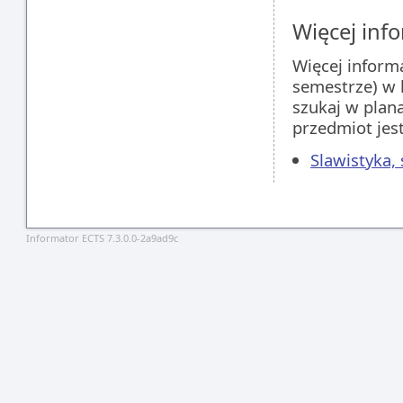
Więcej info
Więcej inform
semestrze) w 
szukaj w plan
przedmiot jes
Slawistyka,
Informator ECTS 7.3.0.0-2a9ad9c