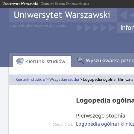
Uniwersytet Warszawski
- Centralny System Uwierzytelniania
przejdź do głównego portalu uczelni
Wyszukiwarka prze
Kierunki studiów
Kierunki studiów
>
Wszystkie studia
> Logopedia ogólna i kliniczna
Logopedia ogólna
Pierwszego stopnia
Logopedia ogólna i klini
Stacjonarne: