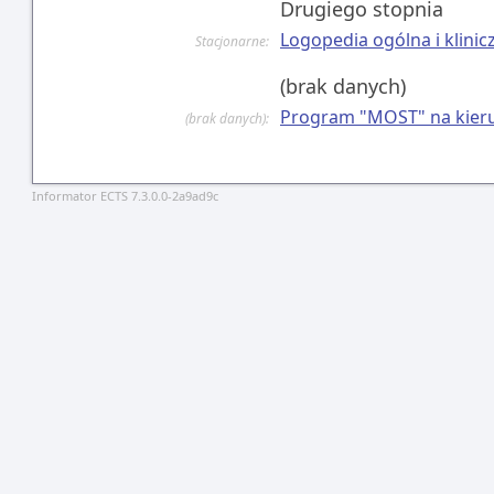
Drugiego stopnia
Logopedia ogólna i klinic
Stacjonarne:
(brak danych)
Program "MOST" na kierun
(brak danych):
Informator ECTS 7.3.0.0-2a9ad9c