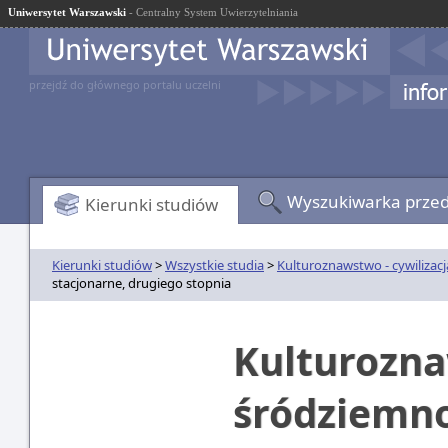
Uniwersytet Warszawski
- Centralny System Uwierzytelniania
przejdź do głównego portalu uczelni
Wyszukiwarka prze
Kierunki studiów
Kierunki studiów
>
Wszystkie studia
>
Kulturoznawstwo - cywiliza
stacjonarne, drugiego stopnia
Kulturozna
śródziemno