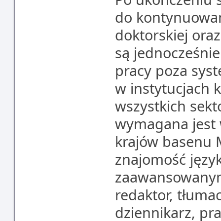
do kontynuowan
doktorskiej ora
są jednocześnie
pracy poza sys
w instytucjach k
wszystkich sekt
wymagana jest w
krajów basenu 
znajomość języ
zaawansowanym 
redaktor, tłuma
dziennikarz, pr