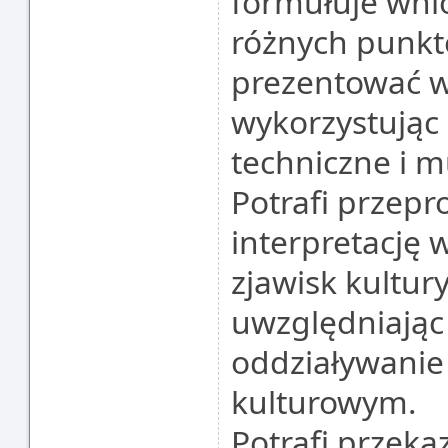
formułuje wni
różnych punkt
prezentować w
wykorzystując
techniczne i m
Potrafi przepr
interpretację
zjawisk kultur
uwzględniając 
oddziaływanie 
kulturowym.
Potrafi przeka