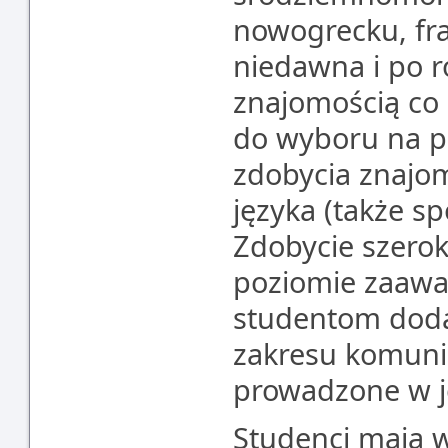
nowogrecku, fra
niedawna i po r
znajomością co 
do wyboru na p
zdobycia znajo
języka (także sp
Zdobycie szero
poziomie zaaw
studentom dod
zakresu komunik
prowadzone w j
Studenci mają 