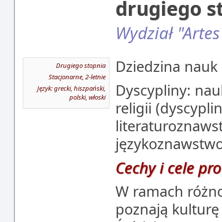
drugiego s
Wydział "Artes
Dziedzina nauk
Drugiego stopnia
Stacjonarne, 2-letnie
Dyscypliny: nauk
Język: grecki, hiszpański,
polski, włoski
religii (dyscypl
literaturoznawst
językoznawstw
Cechy i cele pr
W ramach różno
poznają kultur