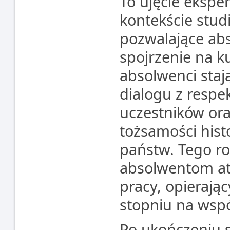
To ujęcie ekspe
kontekście stud
pozwalające ab
spojrzenie na k
absolwenci staj
dialogu z respe
uczestników or
tożsamości hist
państw. Tego r
absolwentom at
pracy, opierają
stopniu na wsp
Po ukończeniu 