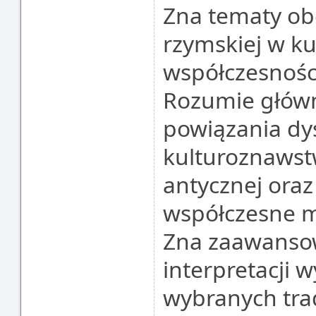
Zna tematy obe
rzymskiej w ku
współczesnośc
Rozumie główn
powiązania dy
kulturoznawstw
antycznej oraz
współczesne m
Zna zaawansow
interpretacji 
wybranych trady