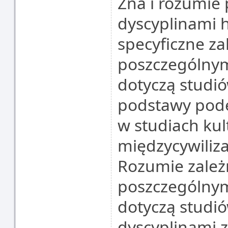
Zna i rozumie
dyscyplinami 
specyficzne za
poszczególnym
dotyczą studió
podstawy pode
w studiach ku
międzycywiliza
Rozumie zależ
poszczególnym
dotyczą studió
dyscyplinami z