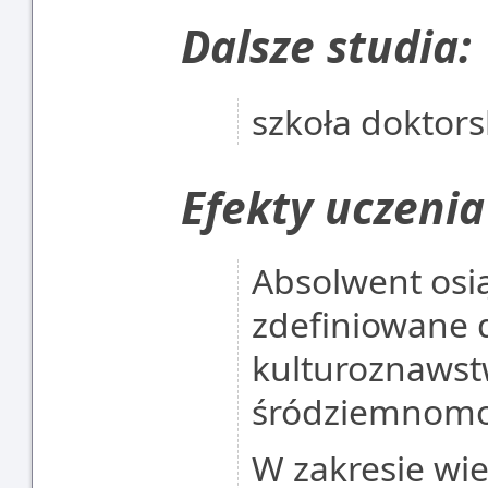
Dalsze studia:
szkoła doktor
Efekty uczenia
Absolwent osią
zdefiniowane 
kulturoznawstw
śródziemnomor
W zakresie wi