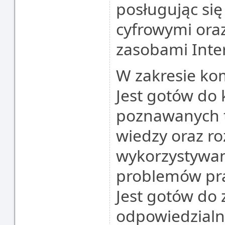
posługując si
cyfrowymi ora
zasobami Inte
W zakresie ko
Jest gotów do 
poznawanych tr
wiedzy oraz r
wykorzystywan
problemów pra
Jest gotów do
odpowiedzialn