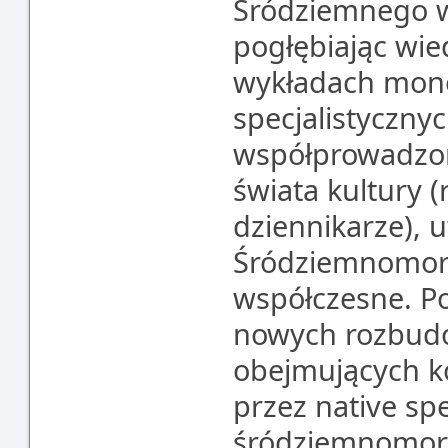
Śródziemnego w
pogłębiając wie
wykładach mono
specjalistyczny
współprowadzon
świata kultury (
dziennikarze), 
Śródziemnomorz
współczesne. P
nowych rozbud
obejmujących k
przez native sp
śródziemnomors