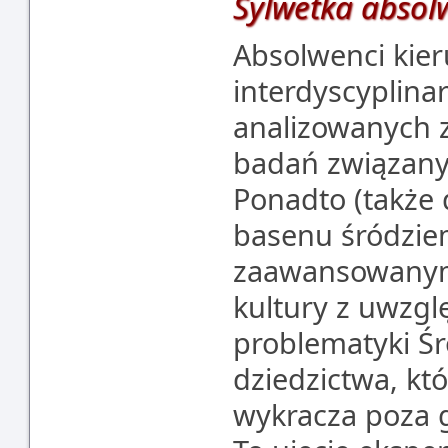
Sylwetka absol
Absolwenci kier
interdyscyplina
analizowanych z
badań związanyc
Ponadto (także 
basenu śródzie
zaawansowanym)
kultury z uwzgl
problematyki Ś
dziedzictwa, kt
wykracza poza g