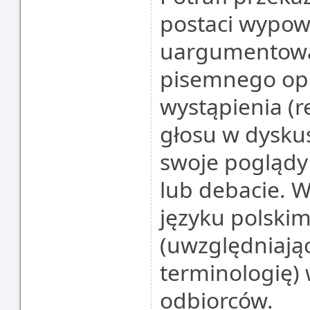
postaci wypowi
uargumentowa
pisemnego opr
wystąpienia (r
głosu w dyskus
swoje poglądy 
lub debacie. 
języku polski
(uwzględniając
terminologię)
odbiorców.