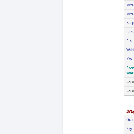
Met
Met
Zag
Socj
Stra
Wik
Krym
Prze
War
3401
3401
Dru
Gran
Krym