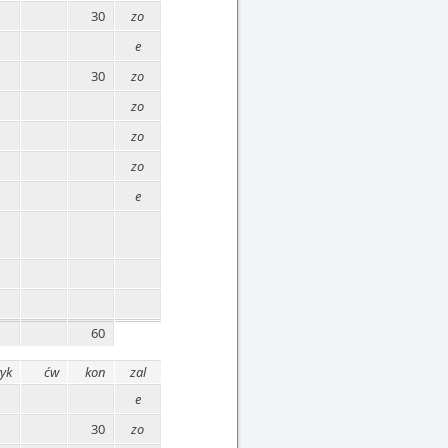
30
zo
e
30
zo
zo
zo
zo
e
60
yk
ćw
kon
zal
e
30
zo