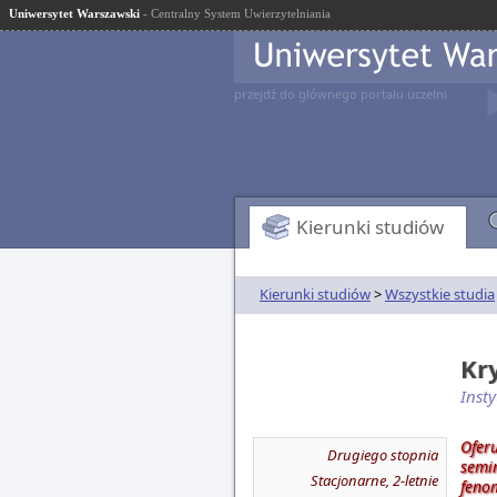
Uniwersytet Warszawski
- Centralny System Uwierzytelniania
przejdź do głównego portalu uczelni
Kierunki studiów
Kierunki studiów
>
Wszystkie studia
Kr
Insty
Ofer
Drugiego stopnia
semin
Stacjonarne, 2-letnie
fenom