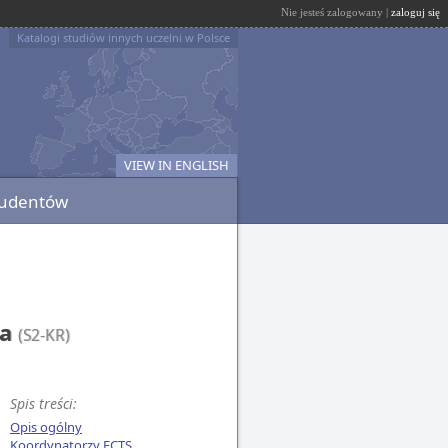
Nie jesteś zalogowany |
zaloguj się
Katalogi studiów innych uczelni w Polsce
VIEW IN ENGLISH
tudentów
ia
(S2-KR)
Spis treści:
Opis ogólny
Koordynatorzy ECTS