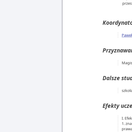
przes
Koordynato
Paweł
Przyznawan
Magis
Dalsze stud
szkoł
Efekty ucze
I. Ef
1. zn
prawa