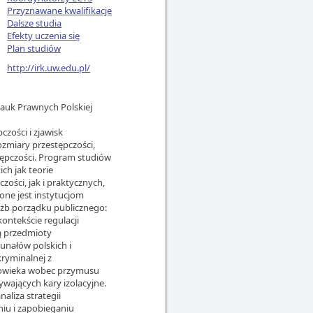
Przyznawane kwalifikacje
Dalsze studia
Efekty uczenia się
Plan studiów
http://irk.uw.edu.pl/
auk Prawnych Polskiej
zości i zjawisk
ozmiary przestępczości,
stępczości. Program studiów
ch jak teorie
ości, jak i praktycznych,
one jest instytucjom
użb porządku publicznego:
kontekście regulacji
ą przedmioty
nałów polskich i
ryminalnej z
złowieka wobec przymusu
wających kary izolacyjne.
liza strategii
iu i zapobieganiu