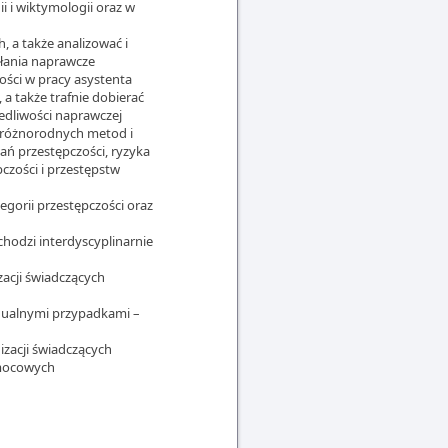
i i wiktymologii oraz w
, a także analizować i
łania naprawcze
zości w pracy asystenta
 a także trafnie dobierać
edliwości naprawczej
 różnorodnych metod i
ań przestępczości, ryzyka
czości i przestępstw
egorii przestępczości oraz
hodzi interdyscyplinarnie
izacji świadczących
idualnymi przypadkami –
nizacji świadczących
omocowych