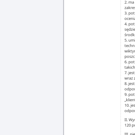
2. ma
zakre
3. po
oceni
4. po
sędzi
środk
5. um
techn
wikty
poszc
6. po
takic
7. je
wraz 
8. jes
odpow
9. po
„klie
10. je
odpow
II. W
120 p
III. n