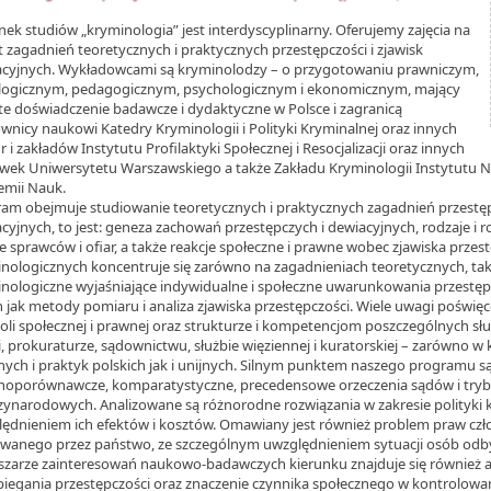
nek studiów „kryminologia” jest interdyscyplinarny. Oferujemy zajęcia na
 zagadnień teoretycznych i praktycznych przestępczości i zjawisk
cyjnych. Wykładowcami są kryminolodzy – o przygotowaniu prawniczym,
logicznym, pedagogicznym, psychologicznym i ekonomicznym, mający
e doświadczenie badawcze i dydaktyczne w Polsce i zagranicą
wnicy naukowi Katedry Kryminologii i Polityki Kryminalnej oraz innych
r i zakładów Instytutu Profilaktyki Społecznej i Resocjalizacji oraz innych
wek Uniwersytetu Warszawskiego a także Zakładu Kryminologii Instytutu N
emii Nauk.
am obejmuje studiowanie teoretycznych i praktycznych zagadnień przestępc
cyjnych, to jest: geneza zachowań przestępczych i dewiacyjnych, rodzaje i r
le sprawców i ofiar, a także reakcje społeczne i prawne wobec zjawiska prze
nologicznych koncentruje się zarówno na zagadnieniach teoretycznych, taki
nologiczne wyjaśniające indywidualne i społeczne uwarunkowania przestępcz
h jak metody pomiaru i analiza zjawiska przestępczości. Wiele uwagi poświęc
oli społecznej i prawnej oraz strukturze i kompetencjom poszczególnych sł
ji, prokuraturze, sądownictwu, służbie więziennej i kuratorskiej – zarówno w 
ych i praktyk polskich jak i unijnych. Silnym punktem naszego programu s
oporównawcze, komparatystyczne, precedensowe orzeczenia sądów i trybu
ynarodowych. Analizowane są różnorodne rozwiązania w zakresie polityki k
ędnieniem ich efektów i kosztów. Omawiany jest również problem praw c
wanego przez państwo, ze szczególnym uwzględnieniem sytuacji osób odby
zarze zainteresowań naukowo-badawczych kierunku znajduje się również ana
iegania przestępczości oraz znaczenie czynnika społecznego w kontrolowan