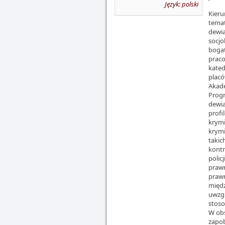
Język: polski
Kieru
temat
dewia
socjo
bogat
praco
kated
placó
Akad
Progr
dewia
profi
krymi
krymi
takic
kontr
polic
prawn
prawn
międz
uwzgl
stoso
W obs
zapob