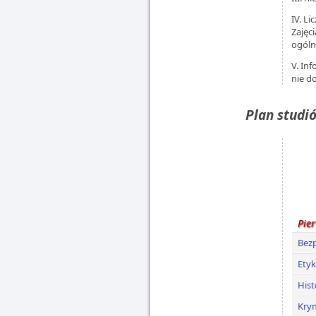
IV. L
Zajęc
ogóln
V. In
nie d
Plan studi
Pie
Bezp
Etyk
Hist
Krym