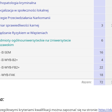
chopatologia kryminalna
cjalizacja w społeczności lokalnej
tegie Przeciwdziałania Narkomanii
ar sprawiedliwości karnej
3
ądzanie Ryzykiem w Więzieniach
dmioty ogólnouniwersyteckie na Uniwersytecie
6
szawskim
-II-SEM
16
-II-WYB-B2+
4
-II-WYB-FB2+
22
1-WYB-FAK
18
Razem:
72
a:
czegółowymi kryteriami kwalifikacji można zapoznać się na stronie:
http://ir