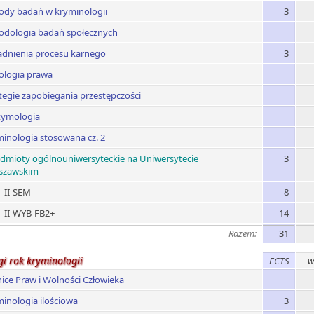
ody badań w kryminologii
3
odologia badań społecznych
adnienia procesu karnego
3
ologia prawa
tegie zapobiegania przestępczości
tymologia
inologia stosowana cz. 2
dmioty ogólnouniwersyteckie na Uniwersytecie
3
szawskim
-II-SEM
8
-II-WYB-FB2+
14
Razem:
31
gi rok kryminologii
ECTS
w
ice Praw i Wolności Człowieka
inologia ilościowa
3