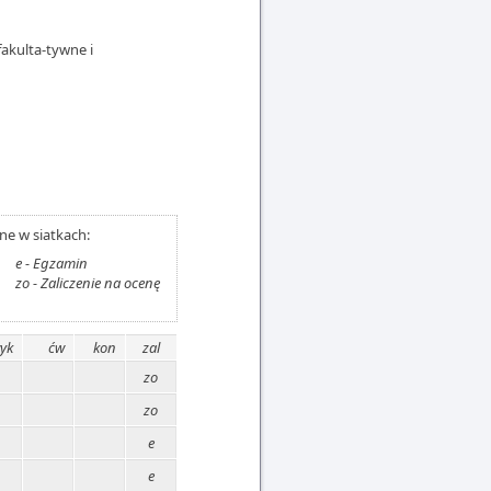
akulta-tywne i
e w siatkach:
e - Egzamin
zo - Zaliczenie na ocenę
yk
ćw
kon
zal
zo
zo
e
e