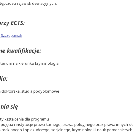
tępczości i zjawisk dewiacyjnych.
rzy ECTS:
 Szczepaniak
e kwalifikacje:
terium na kierunku kryminologia
ia:
a doktorska, studia podyplomowe
nia się
ekty kształcenia dla programu
a pojęcia i instytucje prawa karnego, prawa policyjnego oraz prawa innych 
 rodzinnego i opiekuńczego, socjalnego, kryminologii i nauk pomocniczyc