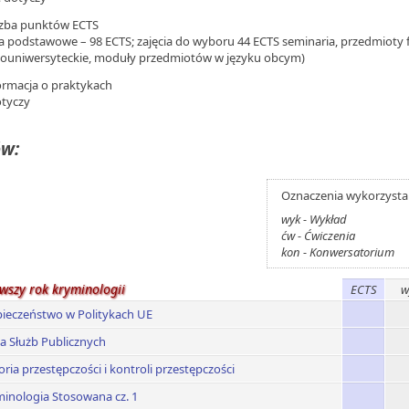
iczba punktów ECTS
ia podstawowe – 98 ECTS; zajęcia do wyboru 44 ECTS seminaria, przedmioty f
ouniwersyteckie, moduły przedmiotów w języku obcym)
formacja o praktykach
otyczy
ów:
Oznaczenia wykorzystan
wyk - Wykład
ćw - Ćwiczenia
kon - Konwersatorium
rwszy rok kryminologii
ECTS
w
ieczeństwo w Politykach UE
a Służb Publicznych
oria przestępczości i kontroli przestępczości
inologia Stosowana cz. 1