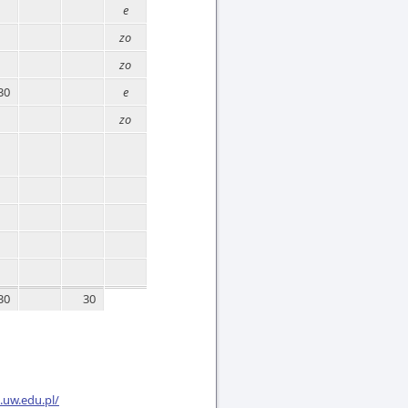
e
zo
zo
30
e
zo
30
30
k.uw.edu.pl/