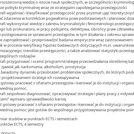
 rozszerzoną wiedzę o istocie nauk społecznych, w szczególności kryminologi
sie polityki kryminalnej wraz ze strategiami zapobiegania przestępczości
trafi wyjaśniać i klasyfikować przestępczość przez pryzmat ujęć teoretycznych
ać zdarzenia w kontekście pogwałcenia praw podstawowych i planować dzia
trafi wykorzystać wiedzę z zakresu kryminalistyki i fenomenologii przestępc
ego lub prokuratora, w pracy policjanta, detektywa, obrońcy praw człowieka,
i postępowania ze sprawcami przestępstw, w tym działania z zakresu sprawi
ie zaprojektować i przeprowadzić badania empiryczne wraz zastosowaniem
ik w procesie weryfikacji hipotez badawczych dotyczących m.in. uwarunkow
mizacyjnego, trendów przestępczości, a także analizować statystyki przestęp
zególnych rodzajów
trafi przygotować i ocenić program/strategię przeciwdziałania określonej kat
h zjawisk jak narkomania, alkoholizm, prostytucja
st świadomy dynamiki przeobrażeń problemów społecznych, do których podc
z projektowaniem strategii ich rozwiązywania
t gotowy pracować z ofiarami przestępstw i kierować je do instytucji i organ
iednią pomoc,
trafi zespołowo diagnozować, opracowywać strategie i plany pracy z indyw
ntami” wymiaru sprawiedliwości karnej
st gotowy pracować z ofiarami przestępstw i kierować je do instytucji i orga
iednią pomoc; jest gotów do wspólnego przygotowywania projektów p
ymiar studiów w punktach ECTS i semestrach
unktów ECTS, 4 semestry
ie dotyczy