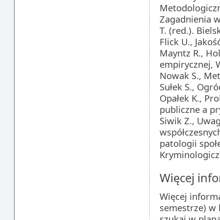
Metodologiczn
Zagadnienia w
T. (red.). Biel
Flick U., Jak
Mayntz R., Ho
empirycznej,
Nowak S., Met
Sułek S., Ogr
Opałek K., Pr
publiczne a pr
Siwik Z., Uwa
współczesnych
patologii spo
Kryminologicz
Więcej info
Więcej inform
semestrze) w 
szukaj w plan