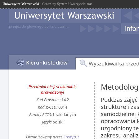
Uniwersytet Warszawski
- Centralny System Uwierzytelniania
przejdź do głównego portalu uczelni
Kierunki studiów
Wyszukiwarka prze
Metodolog
Przedmiot nie jest aktualnie
prowadzony!
Podczas zajęć
Kod Erasmus:
14.2
strukturę i z
Kod ISCED:
0314
samodzielnej k
Punkty ECTS:
brak danych
opracowania k
Język:
polski
uzgodniony te
zakresu analiz
Organizowany przez:
Instytut