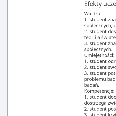
Efekty ucze
Wiedza:
1. student zn
społecznych, 
2. student do
teorii a świat
3. student zn
społecznych.
Umiejętności:
1. student od
2. student sw
3. student po
problemu bada
badań.
Kompetencje:
1. student do
dostrzega zwi
2. student po
3. student kry