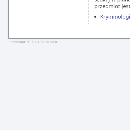
przedmiot jes
Kryminologi
Informator ECTS 7.3.0.0-2a9ad9c