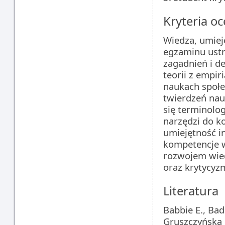
Kryteria oc
Wiedza, umiej
egzaminu ust
zagadnień i de
teorii z empi
naukach społe
twierdzeń na
się terminolo
narzędzi do 
umiejętność i
kompetencje w
rozwojem wied
oraz krytycyz
Literatura
Babbie E., Ba
Gruszczyńska 