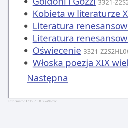
Goldoni i Gozzi
3321-Z2S
Kobieta w literaturze X
Literatura renesanso
Literatura renesanso
Oświecenie
3321-Z2S2HL0
Włoska poezja XIX wi
Następna
Informator ECTS 7.3.0.0-2a9ad9c