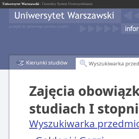
Uniwersytet Warszawski
- Centralny System Uwierzytelniania
przejdź do głównego portalu uczelni
Kierunki studiów
Wyszukiwarka prze
Zajęcia obowiąz
studiach I stopn
Wyszukiwarka przedmi