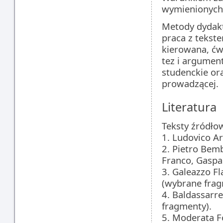
wymienionych 
Metody dydak
praca z tekst
kierowana, ćw
tez i argument
studenckie o
prowadzącej.
Literatura
Teksty źródło
1. Ludovico A
2. Pietro Bemb
Franco, Gaspa
3. Galeazzo Fl
(wybrane frag
4. Baldassarre
fragmenty).
5. Moderata F