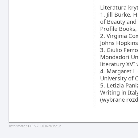
Literatura kry
1. Jill Burke
of Beauty and 
Profile Books,
2. Virginia Co
Johns Hopkins 
3. Giulio Ferro
Mondadori Uni
literatury XVI 
4. Margaret L
University of 
5. Letizia Pan
Writing in Ita
(wybrane rozdz
Informator ECTS 7.3.0.0-2a9ad9c