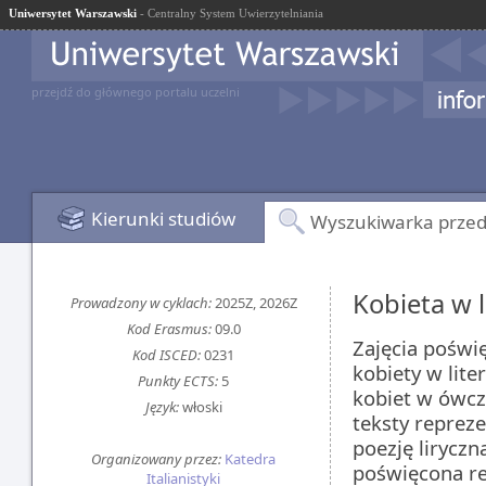
Uniwersytet Warszawski
- Centralny System Uwierzytelniania
przejdź do głównego portalu uczelni
Kierunki studiów
Wyszukiwarka prze
Kobieta w l
Prowadzony w cyklach:
2025Z, 2026Z
Kod Erasmus:
09.0
Zajęcia pośw
Kod ISCED:
0231
kobiety w lit
Punkty ECTS:
5
kobiet w ówcze
Język:
włoski
teksty repreze
poezję liryczn
Organizowany przez:
Katedra
poświęcona re
Italianistyki