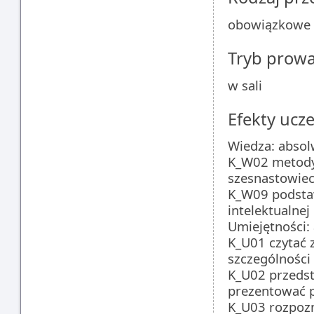
obowiązkowe
Tryb prow
w sali
Efekty ucze
Wiedza: absol
K_W02 metody a
szesnastowiec
K_W09 podstaw
intelektualnej
Umiejętności: 
K_U01 czytać 
szczególności
K_U02 przedst
prezentować p
K_U03 rozpozn