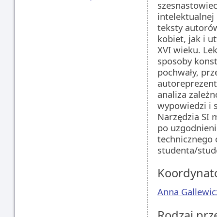
szesnastowiecz
intelektualne
teksty autoró
kobiet, jak i 
XVI wieku. Le
sposoby konstr
pochwały, prze
autoreprezent
analiza zależ
wypowiedzi i 
Narzędzia SI 
po uzgodnieni
technicznego
studenta/stude
Koordynat
Anna Gallewic
Rodzaj pr