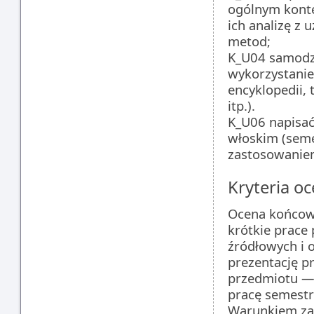
ogólnym konte
ich analizę z
metod;
K_U04 samodzi
wykorzystanie
encyklopedii,
itp.).
K_U06 napisać
włoskim (semes
zastosowanie
Kryteria oc
Ocena końcow
krótkie prace
źródłowych i 
prezentację p
przedmiotu —
pracę semestr
Warunkiem zal