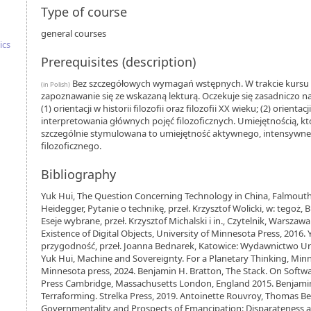
Type of course
general courses
ics
Prerequisites (description)
Bez szczegółowych wymagań wstępnych. W trakcie kursu
(in Polish)
zapoznawanie się ze wskazaną lekturą. Oczekuje się zasadniczo 
(1) orientacji w historii filozofii oraz filozofii XX wieku; (2) orie
interpretowania głównych pojęć filozoficznych. Umiejętnością, kt
szczególnie stymulowana to umiejętność aktywnego, intensywneg
filozoficznego.
Bibliography
Yuk Hui, The Question Concerning Technology in China, Falmouth
Heidegger, Pytanie o technikę, przeł. Krzysztof Wolicki, w: tegoż,
Eseje wybrane, przeł. Krzysztof Michalski i in., Czytelnik, Warszaw
Existence of Digital Objects, University of Minnesota Press, 2016.
przygodność, przeł. Joanna Bednarek, Katowice: Wydawnictwo Un
Yuk Hui, Machine and Sovereignty. For a Planetary Thinking, Minn
Minnesota press, 2024. Benjamin H. Bratton, The Stack. On Softw
Press Cambridge, Massachusetts London, England 2015. Benjamin
Terraforming. Strelka Press, 2019. Antoinette Rouvroy, Thomas Be
Governmentality and Prospects of Emancipation: Disparateness as