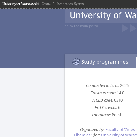
Uniwersytet Warszawski
- Central Authentication System
go to the main portal
Study programmes
Conducted in term:
2025
Erasmus code:
14.0
ISCED code:
0310
ECTS credits:
6
Language:
Polish
Organized by:
Faculty of "Artes
Liberales"
(for:
University of Wars