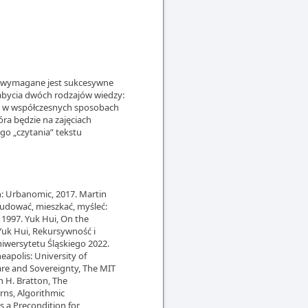
 wymagane jest sukcesywne
nabycia dwóch rodzajów wiedzy:
ntacji w współczesnych sposobach
óra będzie na zajęciach
o „czytania” tekstu
: Urbanomic, 2017. Martin
 Budować, mieszkać, myśleć:
a 1997. Yuk Hui, On the
 Yuk Hui, Rekursywność i
iwersytetu Śląskiego 2022.
eapolis: University of
are and Sovereignty, The MIT
 H. Bratton, The
rns, Algorithmic
 a Precondition for