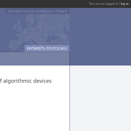
You are not logged in |
log in
See other Course Catalogues in Poland
WYŚWIETL PO POLSKU
f algorithmic devices