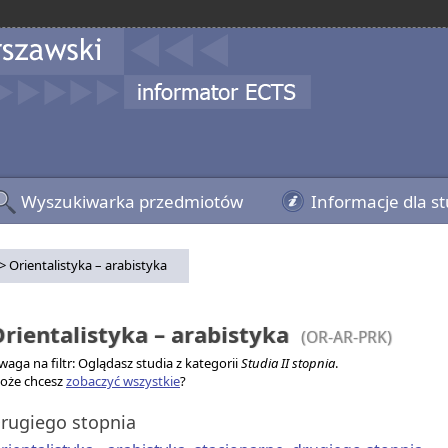
Wyszukiwarka przedmiotów
Informacje dla s
> Orientalistyka – arabistyka
rientalistyka – arabistyka
(OR-AR-PRK)
aga na filtr: Oglądasz studia z kategorii
Studia II stopnia
.
oże chcesz
zobaczyć wszystkie
?
rugiego stopnia