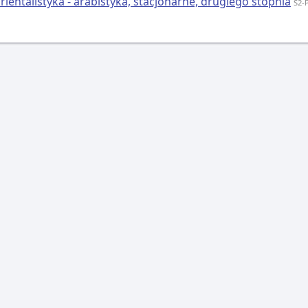
rientalistyka - arabistyka, stacjonarne, drugiego stopnia
S2-