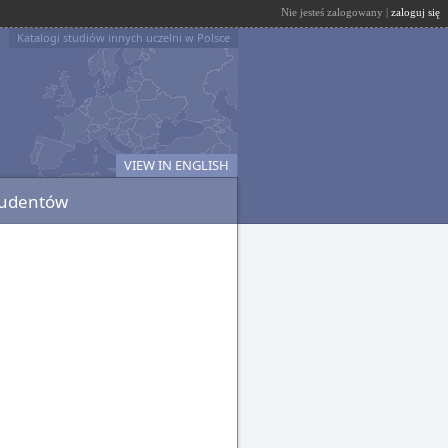
Nie jesteś zalogowany |
zaloguj się
Katalogi studiów innych uczelni w Polsce
VIEW IN ENGLISH
tudentów