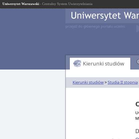
Uniwersytet Warszawski
- Centralny System Uwierzytelniania
przejdź do głównego portalu uczelni
Kierunki studiów
Kierunki studiów
>
Studia II stopnia
O
Uw
M
D