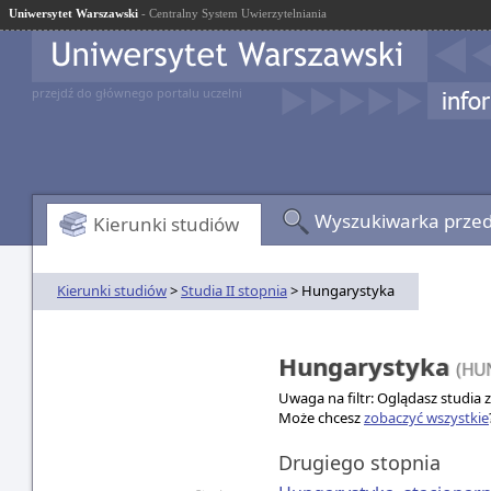
Uniwersytet Warszawski
- Centralny System Uwierzytelniania
przejdź do głównego portalu uczelni
Wyszukiwarka prze
Kierunki studiów
Kierunki studiów
>
Studia II stopnia
> Hungarystyka
Hungarystyka
(HU
Uwaga na filtr: Oglądasz studia 
Może chcesz
zobaczyć wszystkie
Drugiego stopnia