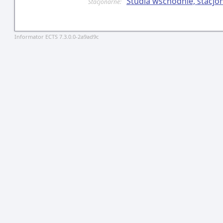
Studia wschodnie, stacjo
Stacjonarne:
Informator ECTS 7.3.0.0-2a9ad9c