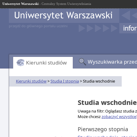
Uniwersytet Warszawski
- Centralny System Uwierzytelniania
przejdź do głównego portalu uczelni
Wyszukiwarka prze
Kierunki studiów
Kierunki studiów
>
Studia I stopnia
> Studia wschodnie
Studia wschodni
Uwaga na filtr: Oglądasz studia 
Może chcesz
zobaczyć wszystkie
Pierwszego stopnia