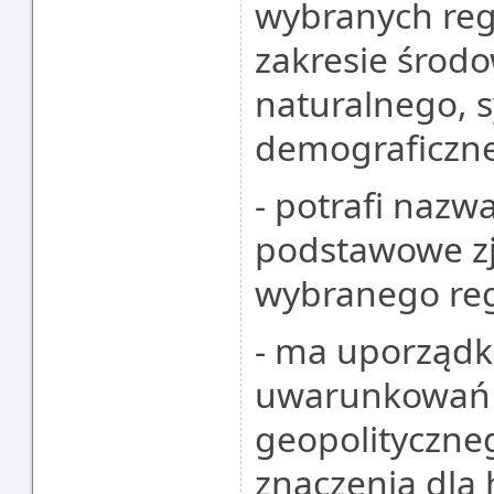
wybranych reg
zakresie środ
naturalnego, sy
demograficznej
- potrafi nazw
podstawowe zj
wybranego reg
- ma uporząd
uwarunkowań 
geopolityczne
znaczenia dla 