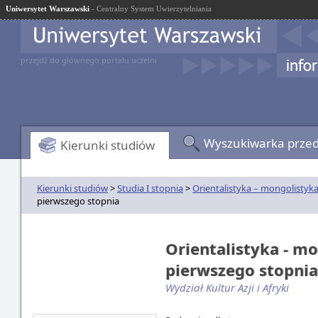
Uniwersytet Warszawski
- Centralny System Uwierzytelniania
przejdź do głównego portalu uczelni
Wyszukiwarka prze
Kierunki studiów
Kierunki studiów
>
Studia I stopnia
>
Orientalistyka – mongolistyka
pierwszego stopnia
Orientalistyka - mo
pierwszego stopni
Wydział Kultur Azji i Afryki