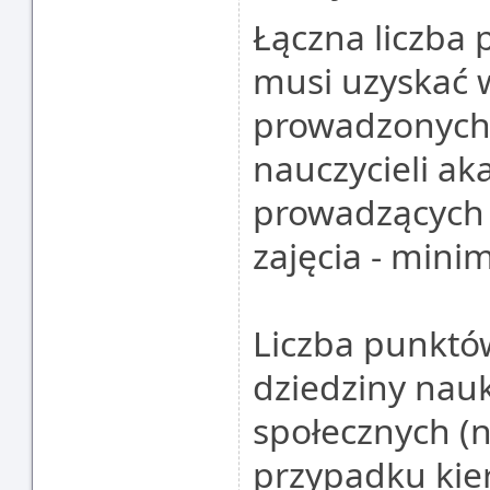
Łączna liczba 
musi uzyskać 
prowadzonych
nauczycieli ak
prowadzących
zajęcia - min
Liczba punktó
dziedziny nau
społecznych (n
przypadku kie