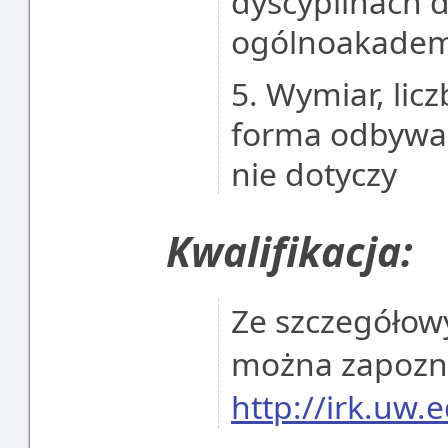
dyscyplinach d
ogólnoakademi
5. Wymiar, lic
forma odbywan
nie dotyczy
Kwalifikacja:
Ze szczegółowy
można zapoznać
http://irk.uw.e