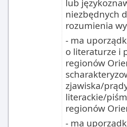
lub językoznaw
niezbędnych d
rozumienia wy
- ma uporząd
o literaturze 
regionów Orien
scharakteryzo
zjawiska/prądy
literackie/pi
regionów Orie
- ma uporząd