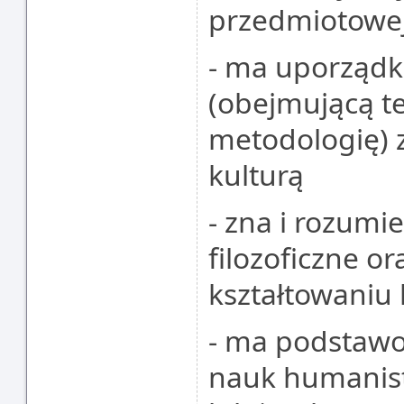
przedmiotowej
- ma uporząd
(obejmującą te
metodologię) 
kulturą
- zna i rozumi
filozoficzne ora
kształtowaniu 
- ma podstawo
nauk humanist