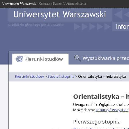
Uniwersytet Warszawski
- Centralny System Uwierzytelniania
przejdź do głównego portalu uczelni
Wyszukiwarka prze
Kierunki studiów
Kierunki studiów
>
Studia I stopnia
> Orientalistyka – hebraistyka
Orientalistyka –
Uwaga na filtr: Oglądasz studia 
Może chcesz
zobaczyć wszystkie
Pierwszego stopnia