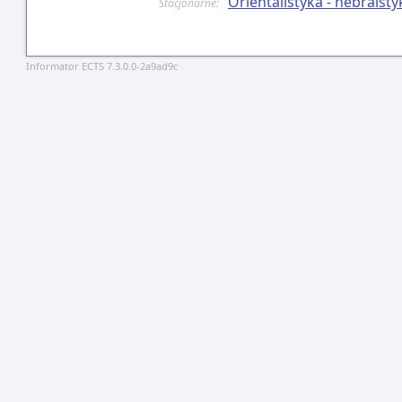
Orientalistyka - hebraist
Stacjonarne:
Informator ECTS 7.3.0.0-2a9ad9c