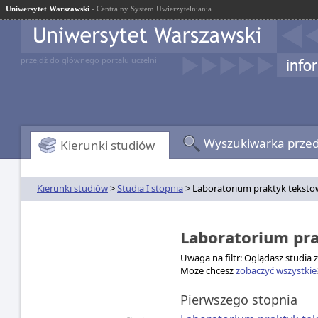
Uniwersytet Warszawski
- Centralny System Uwierzytelniania
przejdź do głównego portalu uczelni
Wyszukiwarka prze
Kierunki studiów
Kierunki studiów
>
Studia I stopnia
> Laboratorium praktyk tekst
Laboratorium pr
Uwaga na filtr: Oglądasz studia 
Może chcesz
zobaczyć wszystkie
Pierwszego stopnia