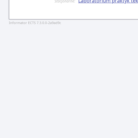
Laboratorium praktyk tek
Stacjonarne:
Informator ECTS 7.3.0.0-2a9ad9c