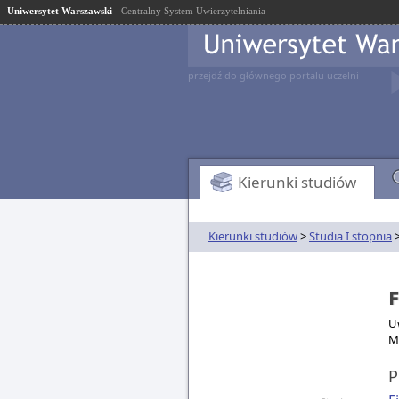
Uniwersytet Warszawski
- Centralny System Uwierzytelniania
przejdź do głównego portalu uczelni
Kierunki studiów
Kierunki studiów
>
Studia I stopnia
>
F
Uw
M
P