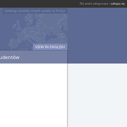
Nie jesteś zalogowany |
zaloguj się
Katalogi studiów innych uczelni w Polsce
VIEW IN ENGLISH
tudentów