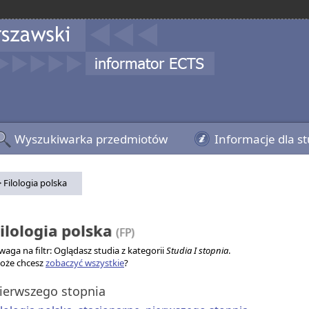
Wyszukiwarka przedmiotów
Informacje dla s
 Filologia polska
ilologia polska
(FP)
aga na filtr: Oglądasz studia z kategorii
Studia I stopnia
.
oże chcesz
zobaczyć wszystkie
?
ierwszego stopnia