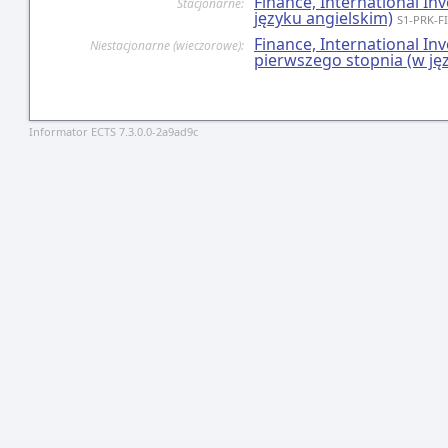
Finance, International I
Stacjonarne:
języku angielskim)
S1-PRK-FI
Finance, International I
Niestacjonarne (wieczorowe):
pierwszego stopnia (w ję
Informator ECTS 7.3.0.0-2a9ad9c