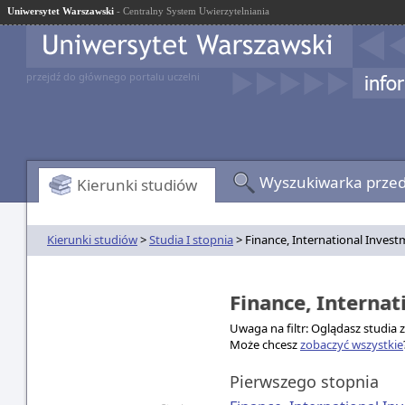
Uniwersytet Warszawski
- Centralny System Uwierzytelniania
przejdź do głównego portalu uczelni
Wyszukiwarka prze
Kierunki studiów
Kierunki studiów
>
Studia I stopnia
> Finance, International Inves
Finance, Interna
Uwaga na filtr: Oglądasz studia 
Może chcesz
zobaczyć wszystkie
Pierwszego stopnia