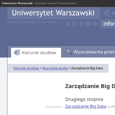
Uniwersytet Warszawski
- Centralny System Uwierzytelniania
przejdź do głównego portalu uczelni
Wyszukiwarka prze
Kierunki studiów
Kierunki studiów
>
Wszystkie studia
> Zarządzanie Big Data
Zarządzanie Big
Drugiego stopnia
Zarządzanie Big Data
Stacjonarne:
S2-P