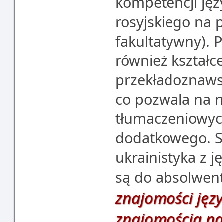
kompetencji jęz
rosyjskiego na 
fakultatywny). 
również kształc
przekładoznawstw
co pozwala na 
tłumaczeniowych
dodatkowego. St
ukrainistyka z 
są do absolwen
znajomości języ
znajomością na