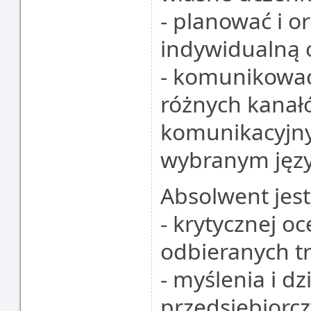
- planować i o
indywidualną 
- komunikować
różnych kanałó
komunikacyjny
wybranym jęz
Absolwent jes
- krytycznej o
odbieranych tr
- myślenia i d
przedsiębiorcz