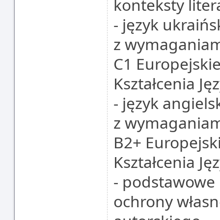
konteksty liter
- język ukraiń
z wymaganiami
C1 Europejski
Kształcenia J
- język angiel
z wymaganiami
B2+ Europejsk
Kształcenia J
- podstawowe p
ochrony własno