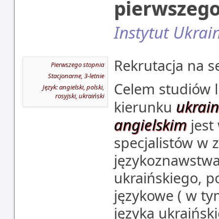
pierwszego
Instytut Ukrain
Rekrutacja na se
Pierwszego stopnia
Stacjonarne, 3-letnie
Celem studiów l
Język: angielski, polski,
rosyjski, ukraiński
ukrain
kierunku
angielskim
jest
specjalistów w 
językoznawstwa 
ukraińskiego, 
językowe ( w t
języka ukraińs