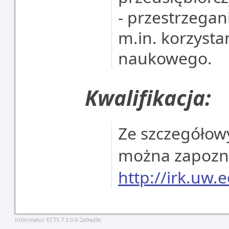
- przestrzegan
m.in. korzyst
naukowego.
Kwalifikacja:
Ze szczegółowy
można zapoznać
http://irk.uw.e
Informator ECTS 7.3.0.0-2a9ad9c