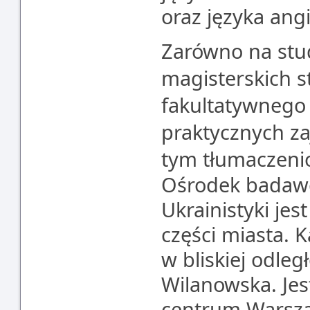
oraz języka ang
Zarówno na studi
magisterskich 
fakultatywnego
praktycznych za
tym tłumaczeni
Ośrodek badawc
Ukrainistyki je
części miasta. 
w bliskiej odleg
Wilanowska. Je
centrum Warszaw