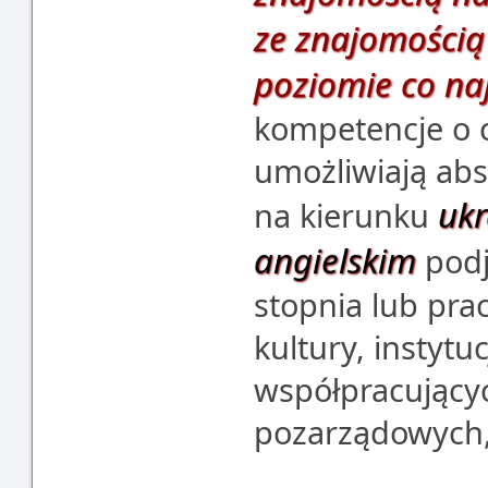
ze znajomością
poziomie co na
kompetencje o c
umożliwiają abs
ukr
na kierunku
angielskim
podj
stopnia lub pra
kultury, instytu
współpracującyc
pozarządowych,