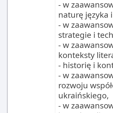
- w zaawansow
naturę języka 
- w zaawanso
strategie i te
- w zaawansow
konteksty liter
- historię i ko
- w zaawansow
rozwoju współ
ukraińskiego,
- w zaawansow