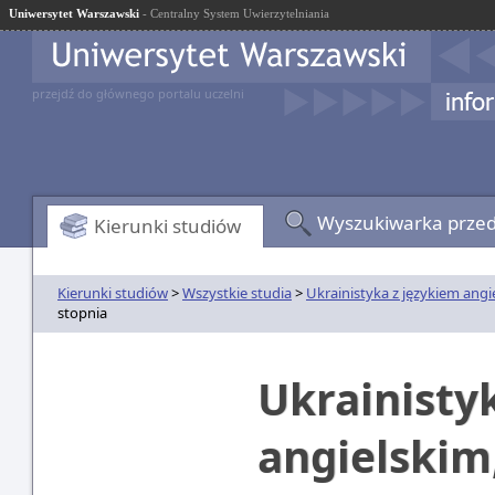
Uniwersytet Warszawski
- Centralny System Uwierzytelniania
przejdź do głównego portalu uczelni
Wyszukiwarka prze
Kierunki studiów
Kierunki studiów
>
Wszystkie studia
>
Ukrainistyka z językiem ang
stopnia
Ukrainisty
angielskim,