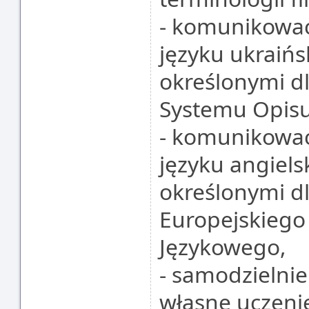
- komunikować
języku ukraiń
określonymi d
Systemu Opisu
- komunikować
języku angiel
określonymi d
Europejskiego
Językowego,
- samodzielnie
własne uczenie 