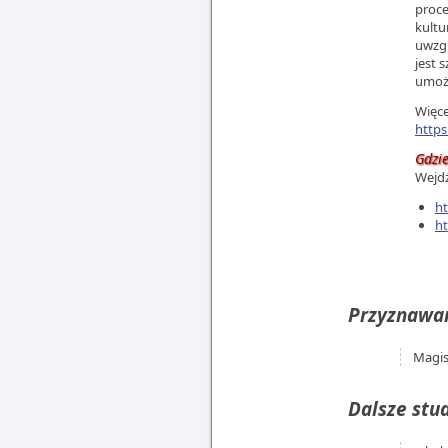
proce
kultu
uwzgl
jest 
umożl
Więce
https
Gdzie
Wejdź
ht
ht
Przyznawan
Magis
Dalsze stud