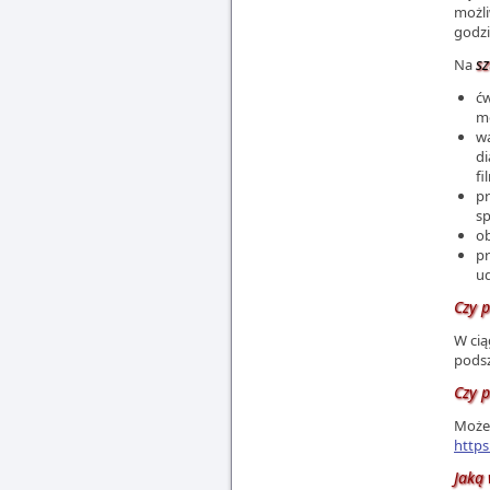
możli
godzi
s
Na
ćw
me
wa
di
fi
pr
sp
ob
pr
ud
Czy 
W cią
podsz
Czy p
Możes
https
Jaką 