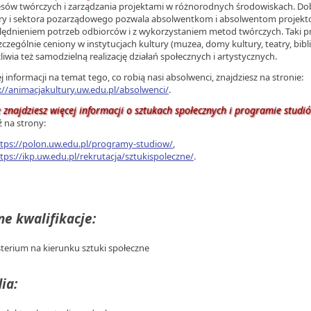
sów twórczych i zarządzania projektami w różnorodnych środowiskach. Do
ry i sektora pozarządowego pozwala absolwentkom i absolwentom projekto
ędnieniem potrzeb odbiorców i z wykorzystaniem metod twórczych. Taki pro
szczególnie ceniony w instytucjach kultury (muzea, domy kultury, teatry, biblio
iwia też samodzielną realizację działań społecznych i artystycznych.
j informacji na temat tego, co robią nasi absolwenci, znajdziesz na stronie:
://animacjakultury.uw.edu.pl/absolwenci/
.
 znajdziesz więcej informacji o sztukach społecznych i programie studi
 na strony:
tps://polon.uw.edu.pl/programy-studiow/
,
tps://ikp.uw.edu.pl/rekrutacja/sztukispoleczne/
.
e kwalifikacje:
terium na kierunku sztuki społeczne
ia: