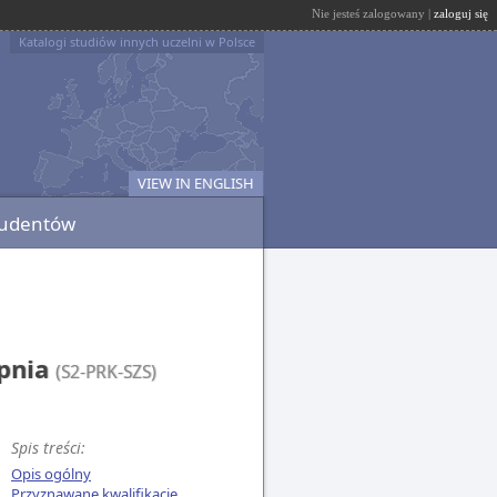
Nie jesteś zalogowany |
zaloguj się
Katalogi studiów innych uczelni w Polsce
VIEW IN ENGLISH
tudentów
opnia
(S2-PRK-SZS)
Spis treści:
Opis ogólny
Przyznawane kwalifikacje