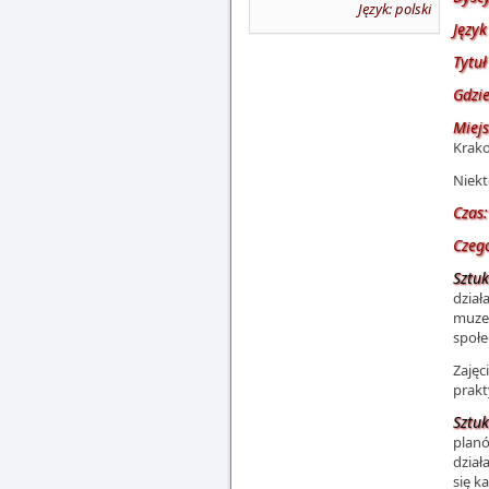
Język: polski
Języ
Tytuł
Gdzie
Miejs
Krako
Niekt
Czas:
Czego
Sztuk
dział
muzea
społe
Zajęc
prakt
Sztuk
planó
dział
się k