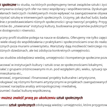
i społeczne
to studia, na których podejmujemy temat związków sztuki i życ
amywania izolacji tych sfer na rzecz współpracy i współtworzenia. Dyskutuj
ałaniach twórczych i kolektywnych może wpływać na zaangażowanie obywat
zystać sztukę w interwencjach społecznych. Uczymy, jak słuchać ludzi, badać
nie z przedstawicielami różnych społeczności i grup tworzyć projekty. Przy
ntów do „otwierania” instytucji kultury, budowania programów publicznyc
ei dostępności i równości.
yczny profil studiów polega na nauce w działaniu. Oferujemy nie tylko zajęc
 wiele okazji do współdziałania z praktykami i społecznościami oraz do realiz
cznych poza murami uniwersytetu. Warsztaty dają możliwość twórczego ro
 różnych dziedzinach, ale też zdobycia konkretnych umiejętności.
as studiów zdobędziesz wiedzę, umiejętności i kompetencje społeczne pozw
acować w instytucjach kultury i sztuki oraz ze społecznościami lokalnymi,
iałać z grupami zróżnicowanymi m.in. pod względem płci, wieku, sytuacji spo
mieszkania etc.,
anować, organizować i finansować projekty kulturalne i artystyczne,
sługiwać się różnymi formami artystycznymi w projektach zaangażowanych
osować narzędzia analizy antropologicznej i medialnej,
zumieć i badać kulturę współczesną.
e możesz znaleźć pracę po ukończeniu
sztuk społecznych
sztuk społecznych
lwenci
zdobywają wiedzę i umiejętności, które przygotow