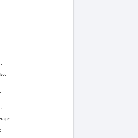
e
su
lsce
,
zi
erając
;