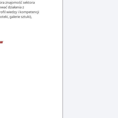
bra znajomość sektora
wać działania z
fil wiedzy i kompetencji
teki, galerie sztuki),
ów