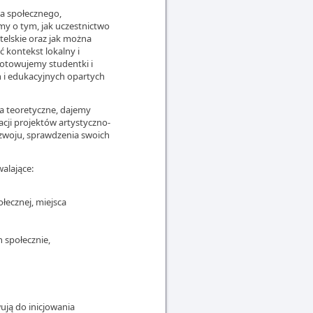
ia społecznego,
emy o tym, jak uczestnictwo
elskie oraz jak można
 kontekst lokalny i
gotowujemy studentki i
h i edukacyjnych opartych
ia teoretyczne, dajemy
acji projektów artystyczno-
zwoju, sprawdzenia swoich
alające:
łecznej, miejsca
 społecznie,
ują do inicjowania