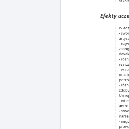
szkoł
Efekty ucze
Wiedz
- swo
artys
- naj
zaang
devel
- róż
reali
- w s
oraz 
potrz
- róż
zdoby
Umiej
- int
antro
- stw
narzę
- ini
prowa