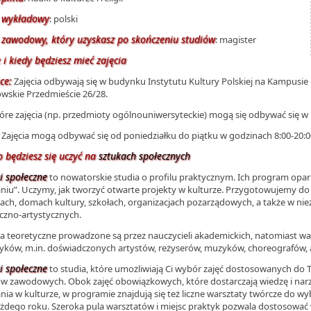
k wykładowy
: polski
 zawodowy, który uzyskasz po skończeniu studiów
: magister
 i kiedy będziesz mieć zajęcia
ce:
Zajęcia odbywają się w budynku Instytutu Kultury Polskiej na Kampusie
wskie Przedmieście 26/28.
óre zajęcia (np. przedmioty ogólnouniwersyteckie) mogą się odbywać się w i
Zajęcia mogą odbywać się od poniedziałku do piątku w godzinach 8:00-20:0
 będziesz się uczyć na
sztukach społecznych
i społeczne
to nowatorskie studia o profilu praktycznym. Ich program oparl
aniu”. Uczymy, jak tworzyć otwarte projekty w kulturze. Przygotowujemy do 
ch, domach kultury, szkołach, organizacjach pozarządowych, a także w nie
czno-artystycznych.
ia teoretyczne prowadzone są przez nauczycieli akademickich, natomiast wa
yków, m.in. doświadczonych artystów, reżyserów, muzyków, choreografów
i społeczne
to studia, które umożliwiają Ci wybór zajęć dostosowanych do 
w zawodowych. Obok zajęć obowiązkowych, które dostarczają wiedzę i nar
ania w kulturze, w programie znajdują się też liczne warsztaty twórcze do w
ażdego roku. Szeroka pula warsztatów i miejsc praktyk pozwala dostosowa