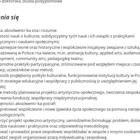
a doktorska, studia podyplomowe
nia się
a: absolwent/-ka zna i rozumie
istość nauk o kulturze, subdyscypliny tych nauk i ich związki z praktykami
tycznymi i naukami społecznymi;
ważniejsze teorie oraz historyczne i współczesne inicjatywy związane z sztuką
ażowaną w Polsce i na świecie, m.in. animację kultury, applied arts, audienc
opment, community arts, pedagogikę teatru;
norodne praktyki partycypacyjne, zróżnicowane pod względem miejsca i cza
zacji, uczestników oraz metod;
posób pogłębiony polityki kulturalne, funkcjonowanie instytucji kultury w Po
ich strategie edukacyjne i współpracy z publicznością (z uwzględnieniem jej
eb);
ne metody planowania projektu artystyczno-społecznego, tworzenia zespołu
wania funduszy, współpracy międzyinstytucjonalnej.
ętności: absolwent/-ka potrafi
erpretować współczesne i nowe zjawiska życia społecznego za pomocą narzęd
pologicznych;
orzyć projekt społeczno-artystyczny, samodzielnie formułując problem, dobi
dzia naukowe i praktyczne oraz odpowiednią metodologię;
cjować i prowadzić prace zespołowe; współdziałać w zespole z innymi osobami
dzić zespół; organizować pracę indywidualną i zespołową.