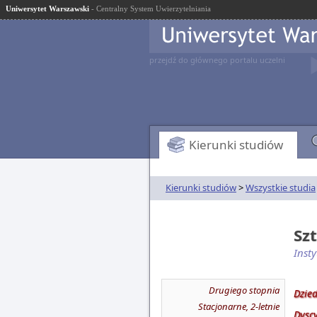
Uniwersytet Warszawski
- Centralny System Uwierzytelniania
przejdź do głównego portalu uczelni
Kierunki studiów
Kierunki studiów
>
Wszystkie studia
Sz
Insty
Drugiego stopnia
Dzie
Stacjonarne, 2-letnie
Dysc