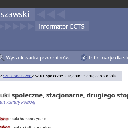
Wyszukiwarka przedmiotów
Informacje dla s
>
Sztuki społeczne
> Sztuki społeczne, stacjonarne, drugiego stopnia
tuki społeczne, stacjonarne, drugiego st
tut Kultury Polskiej
dzina
: nauki humanistyczne
yplina
: nauki o kulturze i religii