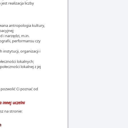
st realizacja liczby
owana antropologia kultury,
acyjnej;
 i narzędzi, m.in.
ografii, performansu czy
instytucji, organizacji i
ołeczności lokalnych;
ołeczności lokalnej z jej
ą pozwolić Ci poznać od
 innej uczelni
z na stronie:
h