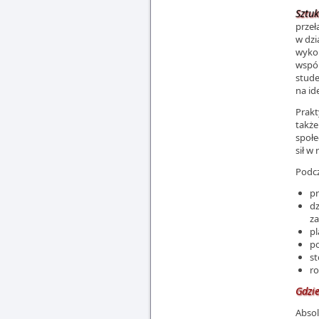
Sztuk
przeł
w dzi
wykor
wspól
stude
na id
Prakt
także
społe
sił w
Podcz
pr
dz
za
pl
po
st
ro
Gdzi
Abso