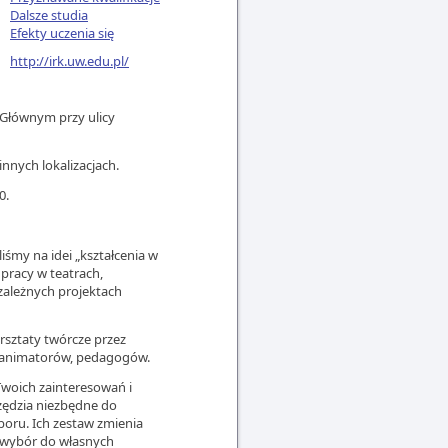
Dalsze studia
Efekty uczenia się
http://irk.uw.edu.pl/
 Głównym przy ulicy
nnych lokalizacjach.
0.
iśmy na idei „kształcenia w
pracy w teatrach,
zależnych projektach
rsztaty twórcze przez
, animatorów, pedagogów.
Twoich zainteresowań i
zędzia niezbędne do
yboru. Ich zestaw zmienia
ć wybór do własnych