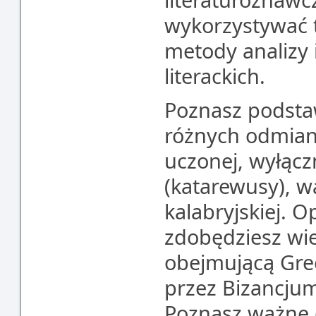
wykorzystywać 
metody analizy i
literackich.
Poznasz podstaw
różnych odmian
uczonej, wyłącz
(katarewusy), wa
kalabryjskiej. 
zdobędziesz wie
obejmującą Gre
przez Bizancjum
Poznasz ważne d