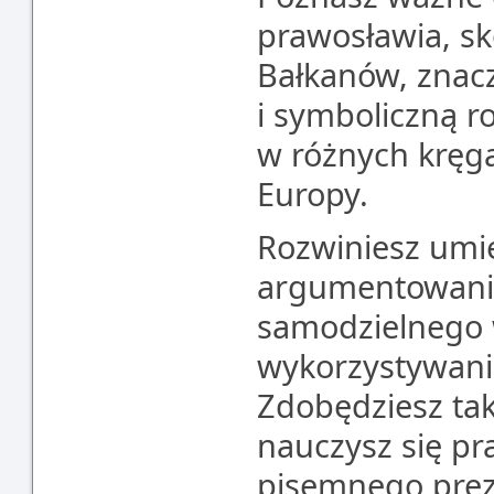
prawosławia, s
Bałkanów, znac
i symboliczną ro
w różnych kręg
Europy.
Rozwiniesz umie
argumentowania
samodzielnego 
wykorzystywania
Zdobędziesz ta
nauczysz się pr
pisemnego pre