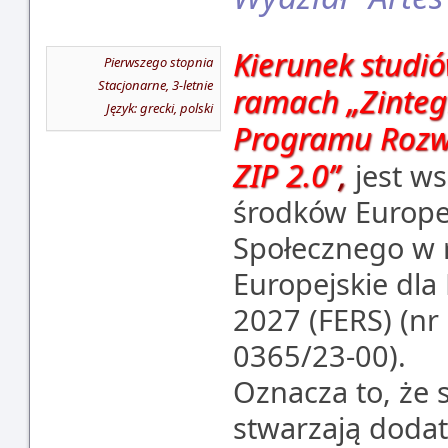
Kierunek studi
Pierwszego stopnia
Stacjonarne, 3-letnie
ramach
„Zinte
Język: grecki, polski
Programu Rozwo
ZIP 2.0
”
,
jest w
środków Europe
Społecznego w
Europejskie dl
2027 (FERS) (nr
0365/23-00).
Oznacza to, że 
stwarzają dodat