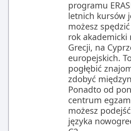
programu ERASM
letnich kursów 
możesz spędzić 
rok akademicki 
Grecji, na Cypr
europejskich. T
pogłębić znajomo
zdobyć międzyn
Ponadto od pona
centrum egzamin
możesz podejść
języka nowogre