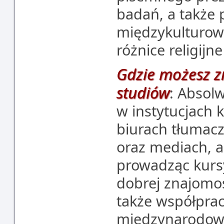
badań, a także
międzykulturowe
różnice religijne
Gdzie możesz z
studiów
: Absol
w instytucjach 
biurach tłumacz
oraz mediach, a
prowadząc kursy
dobrej znajomoś
także współpra
międzynarodowy