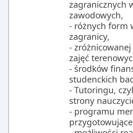
zagranicznych 
zawodowych,
- różnych form 
zagranicy,
- zróżnicowanej
zajęć terenowyc
- środków fina
studenckich b
- Tutoringu, cz
strony nauczyci
- programu me
przygotowujące
- możliwości re