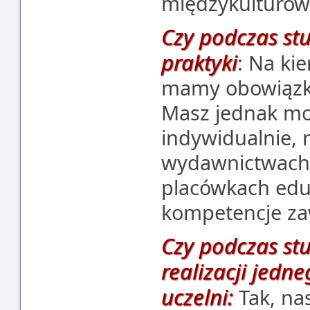
międzykulturow
Czy podczas st
praktyki
: Na ki
mamy obowiązk
Masz jednak mo
indywidualnie, n
wydawnictwach,
placówkach edu
kompetencje z
Czy podczas stu
realizacji jedn
uczelni:
Tak, na