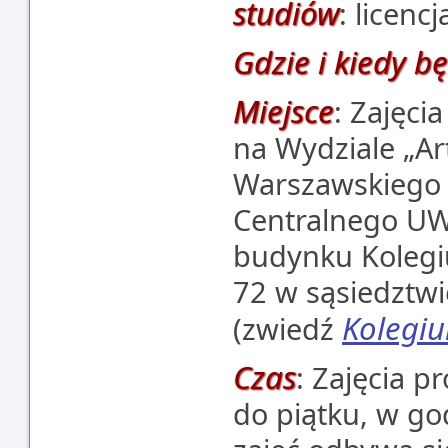
studiów
: licencj
Gdzie i kiedy b
Miejsce
: Zajęci
na Wydziale „Ar
Warszawskiego 
Centralnego UW,
budynku Kolegiu
72 w sąsiedztwi
Kolegi
(zwiedź
Czas
: Zajęcia 
do piątku, w go