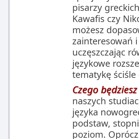
pisarzy greckic
Kawafis czy Nik
możesz dopasow
zainteresowań i
uczęszczając rów
językowe rozsz
tematykę ściśle
Czego będziesz 
naszych studiac
języka nowogrec
podstaw, stopn
poziom. Oprócz 