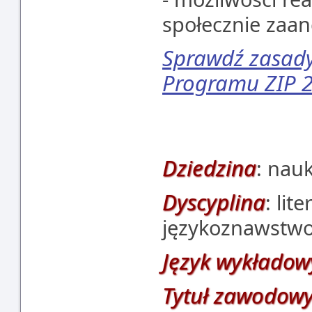
społecznie zaa
Sprawdź zasady 
Programu ZIP 2
Dziedzina
: nau
Dyscyplina
: li
językoznawstw
Język wykładow
Tytuł zawodowy