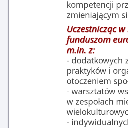
kompetencji pr
zmieniającym s
Uczestnicząc w 
funduszom euro
m.in. z:
- dodatkowych 
praktyków i or
otoczeniem spo
- warsztatów ws
w zespołach mi
wielokulturowy
- indywidualnyc