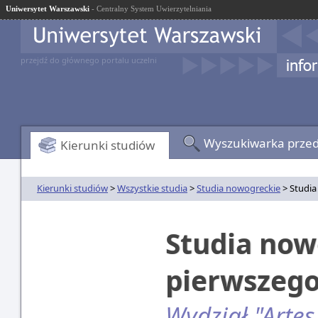
Uniwersytet Warszawski
- Centralny System Uwierzytelniania
przejdź do głównego portalu uczelni
Wyszukiwarka prze
Kierunki studiów
Kierunki studiów
>
Wszystkie studia
>
Studia nowogreckie
> Studia
Studia now
pierwszego
Wydział "Artes