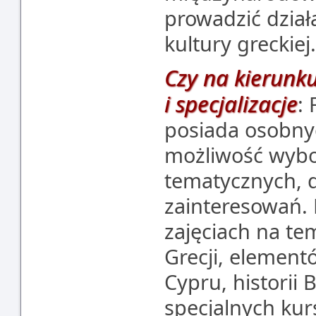
prowadzić dział
kultury greckiej.
Czy na kierunku
i specjalizacje
:
posiada osobnyc
możliwość wybo
tematycznych, 
zainteresowań.
zajęciach na te
Grecji, elementó
Cypru, historii
specjalnych kur