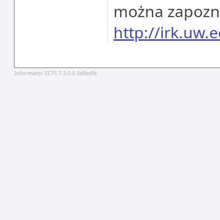
można zapoznać
http://irk.uw.e
Informator ECTS 7.3.0.0-2a9ad9c