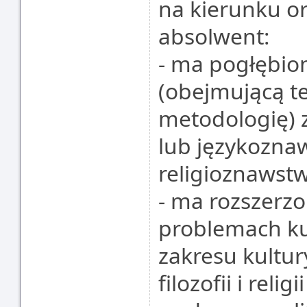
na kierunku ori
absolwent:
- ma pogłębio
(obejmującą te
metodologię) 
lub językoznaws
religioznawstw
- ma rozszerz
problemach kul
zakresu kultury
filozofii i relig