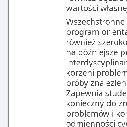
wartości własnej
Wszechstronne w
program oriental
również szeroko
na późniejsze 
interdyscyplina
korzeni proble
próby znalezieni
Zapewnia stude
konieczny do zr
problemów i kon
odmienności cyw