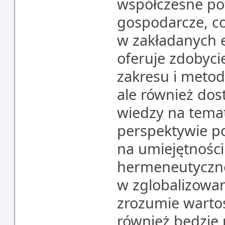
współczesne pot
gospodarcze, co
w zakładanych e
oferuje zdobycie
zakresu i metod
ale również dos
wiedzy na temat 
perspektywie po
na umiejętnośc
hermeneutyczne
w zglobalizowan
zrozumie wartoś
również będzie 