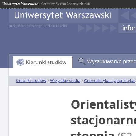
Uniwersytet Warszawski
- Centralny System Uwierzytelniania
przejdź do głównego portalu uczelni
Wyszukiwarka prze
Kierunki studiów
Kierunki studiów
>
Wszystkie studia
>
Orientalistyka – japonistyka
Orientalist
stacjonarn
stopnia