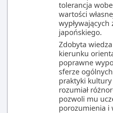
tolerancja wobe
wartości własne
wypływających z
japońskiego.
Zdobyta wiedza
kierunku orienta
poprawne wypow
sferze ogólnych
praktyki kultur
rozumiał różnoro
pozwoli mu ucze
porozumienia i 