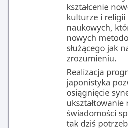
kształcenie now
kulturze i religi
naukowych, któr
nowych metodol
służącego jak 
zrozumieniu.
Realizacja prog
japonistyka poz
osiągnięcie syn
ukształtowanie 
świadomości spo
tak dziś potrze