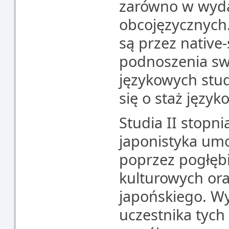
zarówno w wydaw
obcojęzycznych
są przez nativ
podnoszenia swo
językowych stu
się o staż języ
Studia II stopni
japonistyka umo
poprzez pogłębi
kulturowych ora
japońskiego. W
uczestnika tych