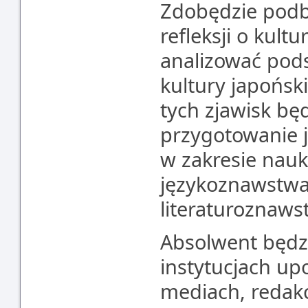
Zdobędzie podb
refleksji o kult
analizować pod
kultury japońsk
tych zjawisk bę
przygotowanie 
w zakresie nauk o
językoznawstwa, f
literaturoznaws
Absolwent będz
instytucjach up
mediach, redakc