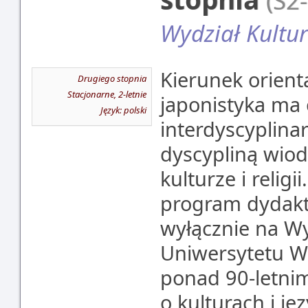
(S2
Wydział Kultur 
Kierunek orienta
Drugiego stopnia
Stacjonarne, 2-letnie
japonistyka ma
Język: polski
interdyscyplina
dyscypliną wiod
kulturze i religi
program dydakty
wyłącznie na Wyd
Uniwersytetu Wa
ponad 90-letni
o kulturach i ję