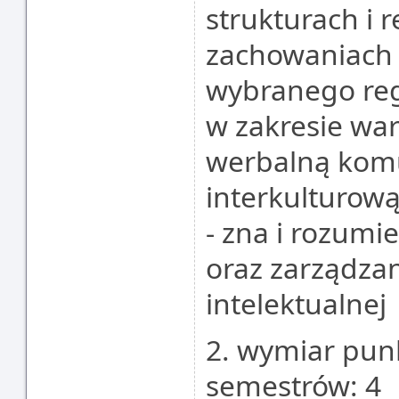
strukturach i 
zachowaniach 
wybranego reg
w zakresie wa
werbalną komu
interkulturow
- zna i rozumi
oraz zarządza
intelektualnej
2. wymiar punk
semestrów: 4