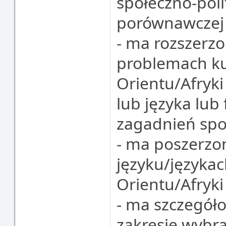
społeczno-pol
porównawczej
- ma rozszerz
problemach ku
Orientu/Afryki 
lub języka lub fi
zagadnień spo
- ma poszerzo
języku/języka
Orientu/Afryki
- ma szczegół
zakresie wybr