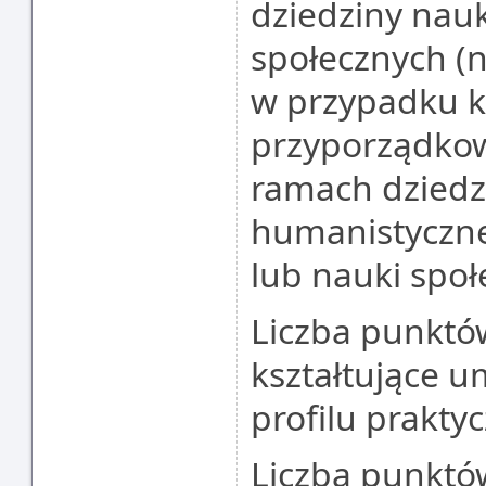
dziedziny nau
społecznych (n
w przypadku k
przyporządkow
ramach dziedzi
humanistyczn
lub nauki spo
Liczba punktó
kształtujące u
profilu prakty
Liczba punktó