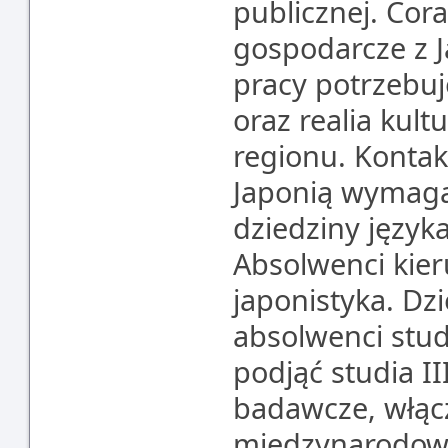
publicznej. Cor
gospodarcze z J
pracy potrzebuj
oraz realia kul
regionu. Kontak
Japonią wymagaj
dziedziny języka
Absolwenci kier
japonistyka. Dz
absolwenci stud
podjąć studia I
badawcze, włącz
międzynarodowyc