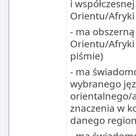
i współczesnej
Orientu/Afryki
- ma obszerną
Orientu/Afryki 
piśmie)
- ma świadomo
wybranego ję
orientalnego/a
znaczenia w kon
danego region
- ma świadomo