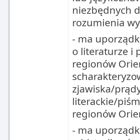
niezbędnych d
rozumienia wy
- ma uporząd
o literaturze 
regionów Orien
scharakteryzo
zjawiska/prądy
literackie/pi
regionów Orie
- ma uporząd