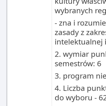
kultury właści
wybranych reg
- zna i rozumi
zasady z zakr
intelektualnej
2. wymiar punk
semestrów: 6
3. program nie
4. Liczba pun
do wyboru - 6