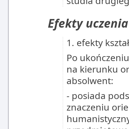
studia drugie
Efekty uczenia
1. efekty kszta
Po ukończeniu
na kierunku ori
absolwent:
- posiada pod
znaczeniu orie
humanistycznyc