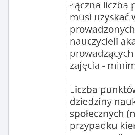
Łączna liczba 
musi uzyskać 
prowadzonych
nauczycieli ak
prowadzących
zajęcia - min
Liczba punktó
dziedziny nau
społecznych (n
przypadku kie