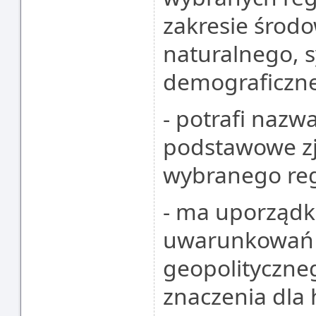
zakresie środ
naturalnego, sy
demograficznej
- potrafi nazw
podstawowe zj
wybranego reg
- ma uporząd
uwarunkowań 
geopolityczne
znaczenia dla 