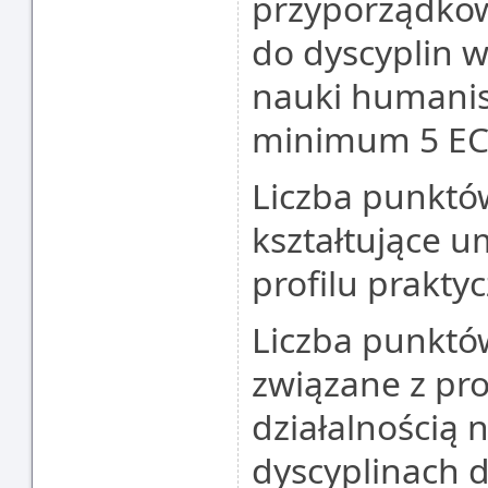
przyporządko
do dyscyplin w
nauki humanis
minimum 5 EC
Liczba punktó
kształtujące u
profilu prakty
Liczba punktó
związane z pr
działalnością 
dyscyplinach d