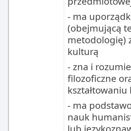
przedmiotowej
- ma uporząd
(obejmującą te
metodologię) 
kulturą
- zna i rozumi
filozoficzne ora
kształtowaniu 
- ma podstawo
nauk humanist
lub językoznaw