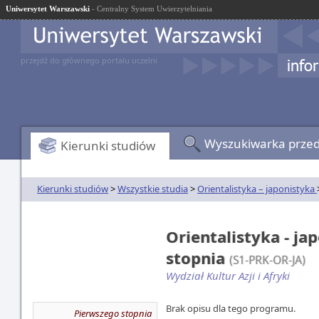
Uniwersytet Warszawski
- Centralny System Uwierzytelniania
przejdź do głównego portalu uczelni
Wyszukiwarka prze
Kierunki studiów
Kierunki studiów
>
Wszystkie studia
>
Orientalistyka – japonistyka
Orientalistyka - ja
stopnia
(S1-PRK-OR-JA)
Wydział Kultur Azji i Afryki
Brak opisu dla tego programu.
Pierwszego stopnia