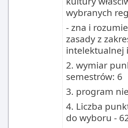
kultury właści
wybranych reg
- zna i rozumi
zasady z zakr
intelektualnej
2. wymiar punk
semestrów: 6
3. program nie
4. Liczba pun
do wyboru - 6