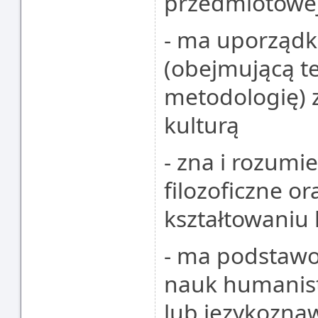
przedmiotowej
- ma uporząd
(obejmującą te
metodologię) 
kulturą
- zna i rozumi
filozoficzne ora
kształtowaniu 
- ma podstawo
nauk humanist
lub językoznaw