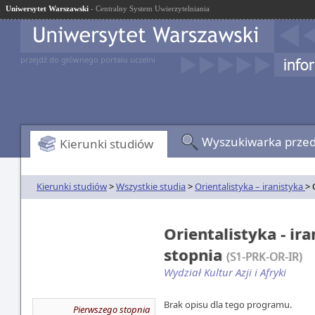
Uniwersytet Warszawski
- Centralny System Uwierzytelniania
przejdź do głównego portalu uczelni
Wyszukiwarka prze
Kierunki studiów
Kierunki studiów
>
Wszystkie studia
>
Orientalistyka – iranistyka
> 
Orientalistyka - ir
stopnia
(S1-PRK-OR-IR)
Wydział Kultur Azji i Afryki
Brak opisu dla tego programu.
Pierwszego stopnia