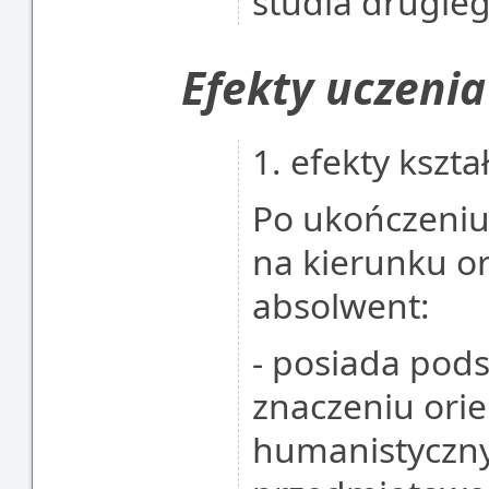
studia drugie
Efekty uczenia
1. efekty kszta
Po ukończeniu
na kierunku ori
absolwent:
- posiada pod
znaczeniu orie
humanistycznyc