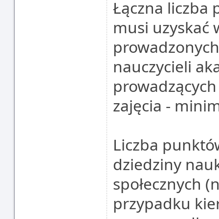
Łączna liczba 
musi uzyskać 
prowadzonych
nauczycieli ak
prowadzących
zajęcia - min
Liczba punktó
dziedziny nau
społecznych (n
przypadku kie