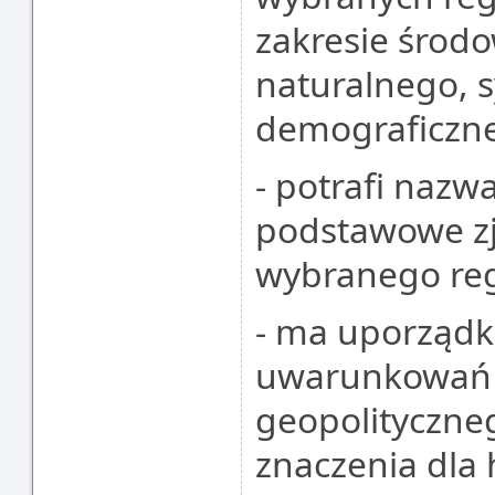
zakresie środ
naturalnego, sy
demograficznej
- potrafi nazw
podstawowe zj
wybranego reg
- ma uporząd
uwarunkowań 
geopolityczne
znaczenia dla 