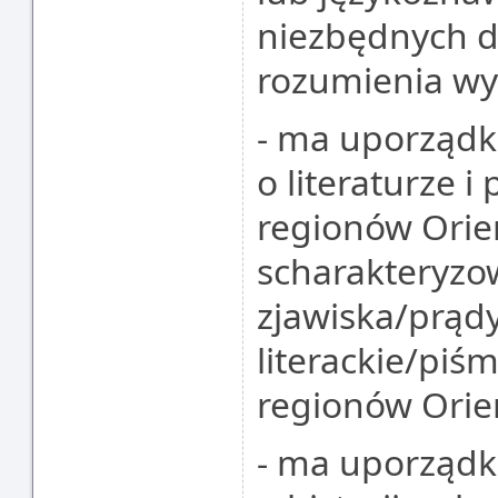
niezbędnych d
rozumienia wy
- ma uporząd
o literaturze 
regionów Orien
scharakteryzo
zjawiska/prądy
literackie/pi
regionów Orie
- ma uporząd