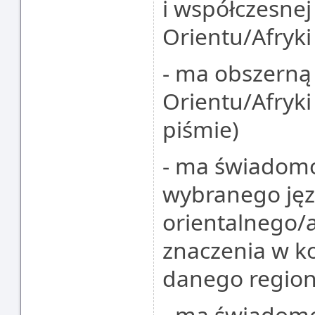
i współczesnej
Orientu/Afryki
- ma obszerną
Orientu/Afryki 
piśmie)
- ma świadomo
wybranego ję
orientalnego/a
znaczenia w kon
danego region
- ma świadomo