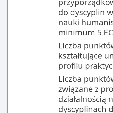
przyporządko
do dyscyplin w
nauki humanis
minimum 5 EC
Liczba punktó
kształtujące u
profilu prakty
Liczba punktó
związane z pr
działalnością 
dyscyplinach d