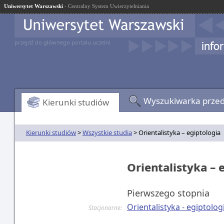
Uniwersytet Warszawski
- Centralny System Uwierzytelniania
przejdź do głównego portalu uczelni
Wyszukiwarka prze
Kierunki studiów
Kierunki studiów
>
Wszystkie studia
> Orientalistyka – egiptologia
Orientalistyka –
Pierwszego stopnia
Orientalistyka - egiptolo
Stacjonarne: