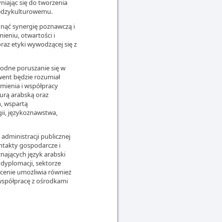
yniając się do tworzenia
iędzykulturowemu.
gnąć synergię poznawczą i
ieniu, otwartości i
oraz etyki wywodzącej się z
odne poruszanie się w
lwent będzie rozumiał
umienia i współpracy
turą arabską oraz
h, wspartą
ii, językoznawstwa,
administracji publicznej
ntakty gospodarcze i
nających język arabski
 dyplomacji, sektorze
cenie umożliwia również
 współpracę z ośrodkami