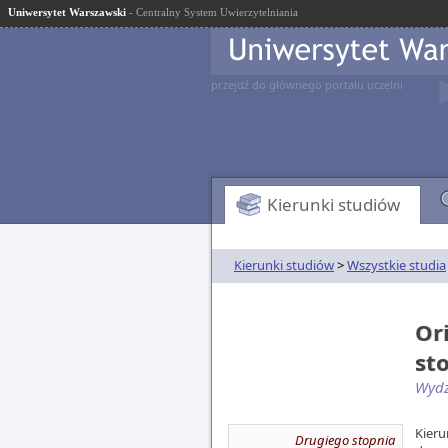
Uniwersytet Warszawski
- Centralny System Uwierzytelniania
przejdź do głównego portalu uczelni
Kierunki studiów
Kierunki studiów
>
Wszystkie studia
Or
st
Wydzi
Kieru
Drugiego stopnia