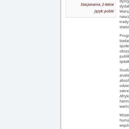
dyscy
Stacjonarne, 2-letnie
dydak
Język: polski
Warsz
naucz
trady
stwor
Progr
badaw
społe
obsz
publi
speak
Studi
anali
abso
odzwi
zakre
Afryk
herme
warto
Wszec
human
współ