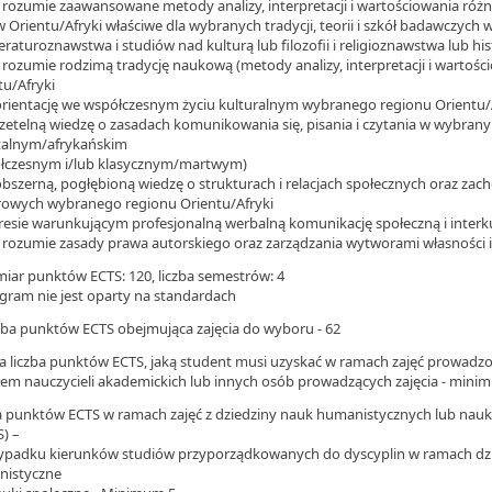
 i rozumie zaawansowane metody analizy, interpretacji i wartościowania ró
w Orientu/Afryki właściwe dla wybranych tradycji, teorii i szkół badawczych
teraturoznawstwa i studiów nad kulturą lub filozofii i religioznawstwa lub his
 i rozumie rodzimą tradycję naukową (metody analizy, interpretacji i warto
tu/Afryki
orientację we współczesnym życiu kulturalnym wybranego regionu Orientu/
rzetelną wiedzę o zasadach komunikowania się, pisania i czytania w wybran
talnym/afrykańskim
łczesnym i/lub klasycznym/martwym)
obszerną, pogłębioną wiedzę o strukturach i relacjach społecznych oraz za
rowych wybranego regionu Orientu/Afryki
resie warunkującym profesjonalną werbalną komunikację społeczną i inter
 i rozumie zasady prawa autorskiego oraz zarządzania wytworami własności i
miar punktów ECTS: 120, liczba semestrów: 4
ogram nie jest oparty na standardach
czba punktów ECTS obejmująca zajęcia do wyboru - 62
a liczba punktów ECTS, jaką student musi uzyskać w ramach zajęć prowad
łem nauczycieli akademickich lub innych osób prowadzących zajęcia - mini
a punktów ECTS w ramach zajęć z dziedziny nauk humanistycznych lub nauk 
S) –
ypadku kierunków studiów przyporządkowanych do dyscyplin w ramach dzie
istyczne