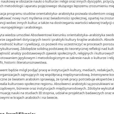
 naukową w obszarze nauki o kulturze i religii oraz innych dyscyplin, przycz
h metodologii i aparatu pojęciowego służącego lepszemu zrozumieniu m
zacja programu studiów orientalistyka–arabistyka pozwala studentom osią
ałtować nowy nurt myślenia oraz świadomości społecznej, opartej na zrozum
ancji wobec innych kultur, a także na dostrzeganiu wartości własnej tradycji 
 europejskiego i arabskiego.
ta wiedza umożliwi Absolwentowi kierunku orientalistyka–arabistyka swob
rze zagadnień dotyczących teorii i praktyki kultury krajów arabskich. Abso
rodność kultur i cywilizacji, co pozwoli mu uczestniczyć w procesach poroz
ykulturowej. Zdobędzie solidną podstawę do teoretycznej refleksji nad kul
ętność analizy podstawowych zjawisk społecznych, religijnych i kulturowyc
otowaniem językowym i metodologicznym w zakresie nauk o kulturze i relig
fii, historii i literaturoznawstwa.
went będzie mógł podjąć pracę w instytucjach kultury, mediach, redakcjach, 
organizacjach zajmujących się współpracą międzynarodową. Intensywne ko
yczne ze światem arabskim sprawiają, że rynek pracy potrzebuje ekspertów z
realia kulturowo-społeczne regionu. Absolwenci arabistyki są poszukiwani w
ządowym, biznesie oraz instytucjach międzynarodowych. Zdobyte wykształ
nuację nauki na studiach III stopnia, udział w projektach badawczych oraz
wymi w krajach arabskich i na świecie.