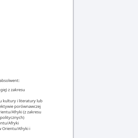
 absolwent:
gię) z zakresu
kultury i literatury lub
rspektywie porównawczej
entu/Afryki (z zakresu
o-politycznych)
ntu/Afryki
 Orientu/Afryki i