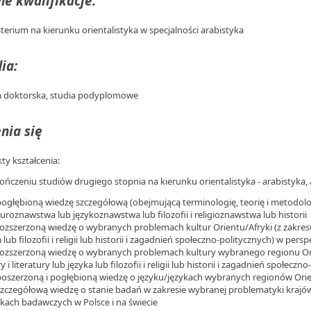
e kwalifikacje:
terium na kierunku orientalistyka w specjalności arabistyka
ia:
a doktorska, studia podyplomowe
nia się
kty kształcenia:
ończeniu studiów drugiego stopnia na kierunku orientalistyka - arabistyka,
pogłębioną wiedzę szczegółową (obejmującą terminologię, teorię i metodolo
turoznawstwa lub językoznawstwa lub filozofii i religioznawstwa lub historii
rozszerzoną wiedzę o wybranych problemach kultur Orientu/Afryki (z zakresu 
 lub filozofii i religii lub historii i zagadnień społeczno-politycznych) w pe
rozszerzoną wiedzę o wybranych problemach kultury wybranego regionu Ori
y i literatury lub języka lub filozofii i religii lub historii i zagadnień społeczn
poszerzoną i pogłębioną wiedzę o języku/językach wybranych regionów Orie
szczegółową wiedzę o stanie badań w zakresie wybranej problematyki krajów
kach badawczych w Polsce i na świecie