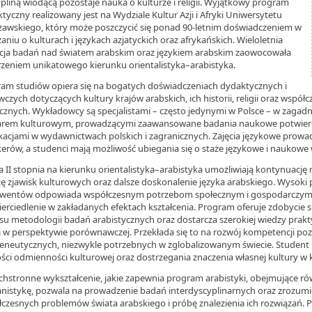
pliną wiodącą pozostaje nauka o kulturze i religii. Wyjątkowy program
tyczny realizowany jest na Wydziale Kultur Azji i Afryki Uniwersytetu
awskiego, który może poszczycić się ponad 90-letnim doświadczeniem w
aniu o kulturach i językach azjatyckich oraz afrykańskich. Wieloletnia
cja badań nad światem arabskim oraz językiem arabskim zaowocowała
zeniem unikatowego kierunku orientalistyka–arabistyka.
am studiów opiera się na bogatych doświadczeniach dydaktycznych i
czych dotyczących kultury krajów arabskich, ich historii, religii oraz wspó
cznych. Wykładowcy są specjalistami – często jedynymi w Polsce – w zagad
arem kulturowym, prowadzącymi zaawansowane badania naukowe potwierd
kacjami w wydawnictwach polskich i zagranicznych. Zajęcia językowe prowa
erów, a studenci mają możliwość ubiegania się o staże językowe i naukowe 
a II stopnia na kierunku orientalistyka–arabistyka umożliwiają kontynuację
zę zjawisk kulturowych oraz dalsze doskonalenie języka arabskiego. Wysoki p
lwentów odpowiada współczesnym potrzebom społecznym i gospodarczym,
erciedlenie w zakładanych efektach kształcenia. Program oferuje zdobycie sp
su metodologii badań arabistycznych oraz dostarcza szerokiej wiedzy praktyc
i w perspektywie porównawczej. Przekłada się to na rozwój kompetencji po
neutycznych, niezwykle potrzebnych w zglobalizowanym świecie. Student 
ści odmienności kulturowej oraz dostrzegania znaczenia własnej kultury w k
hstronne wykształcenie, jakie zapewnia program arabistyki, obejmujące ró
istykę, pozwala na prowadzenie badań interdyscyplinarnych oraz zrozumi
czesnych problemów świata arabskiego i próbę znalezienia ich rozwiązań. 