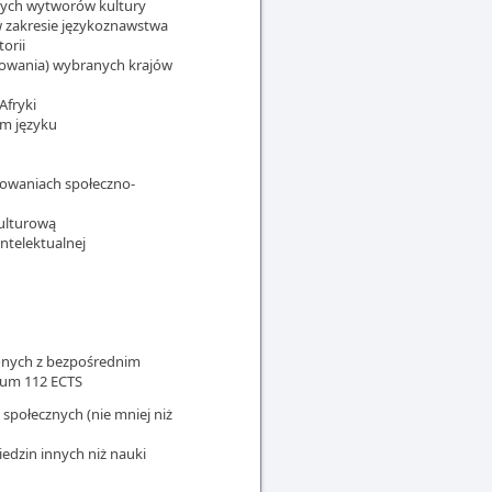
żnych wytworów kultury
 w zakresie językoznawstwa
torii
ściowania) wybranych krajów
Afryki
ym języku
chowaniach społeczno-
kulturową
ntelektualnej
zonych z bezpośrednim
mum 112 ECTS
społecznych (nie mniej niż
dzin innych niż nauki