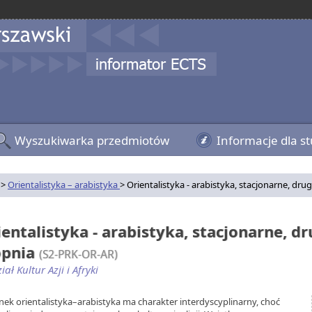
Wyszukiwarka przedmiotów
Informacje dla s
>
Orientalistyka – arabistyka
> Orientalistyka - arabistyka, stacjonarne, dru
ientalistyka - arabistyka, stacjonarne, d
opnia
(S2-PRK-OR-AR)
ał Kultur Azji i Afryki
nek orientalistyka–arabistyka ma charakter interdyscyplinarny, choć