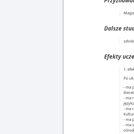
Przyznawan
Magis
Dalsze stud
szkoł
Efekty ucze
1. efe
Po uk
- ma 
litera
- ma 
języka
- ma 
kultur
- ma 
- ma 
ośrod