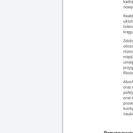
kadrę
nowyc
Reali
ukszt
toler
kręgu
Zdoby
obsza
różno
międz
umiej
przyg
filozo
Absol
oraz 
polit
oraz 
pozar
konty
nauko