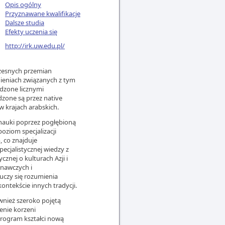
Opis ogólny
Przyznawane kwalifikacje
Dalsze studia
Efekty uczenia się
http://irk.uw.edu.pl/
łczesnych przemian
nieniach związanych z tym
zone licznymi
dzone są przez native
w krajach arabskich.
 nauki poprzez pogłębioną
oziom specjalizacji
 co znajduje
ecjalistycznej wiedzy z
znej o kulturach Azji i
znawczych i
uczy się rozumienia
ontekście innych tradycji.
wnież szeroko pojętą
enie korzeni
Program kształci nową