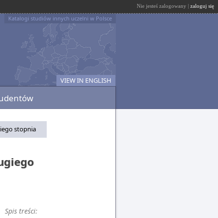
Nie jesteś zalogowany |
zaloguj się
Katalogi studiów innych uczelni w Polsce
VIEW IN ENGLISH
tudentów
giego stopnia
rugiego
Spis treści: