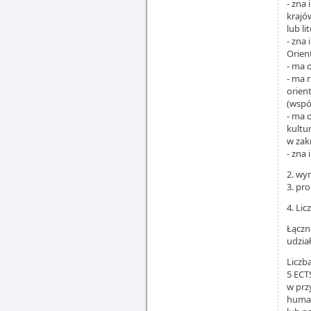
- zna
krajó
lub li
- zna
Orien
- ma 
- ma 
orien
(wspó
- ma 
kultu
w zak
- zna
2. wy
3. pr
4. Li
Łączn
udzia
Liczb
5 ECT
w prz
human