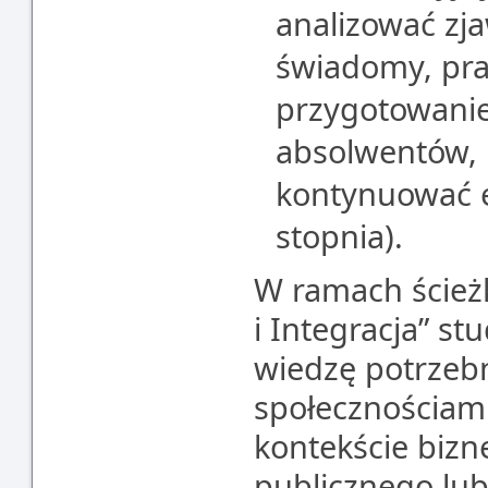
analizować zj
świadomy, pra
przygotowanie
absolwentów, k
kontynuować e
stopnia).
W ramach ścież
i Integracja” st
wiedzę potrzebn
społecznościam
kontekście bizn
publicznego lub 