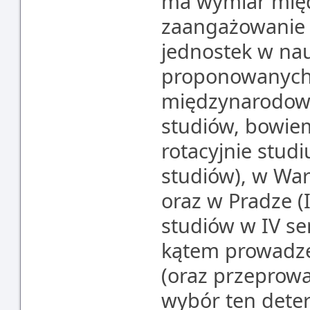
ma wymiar mię
zaangażowanie 
jednostek w na
proponowanych 
międzynarodowy
studiów, bowiem
rotacyjnie stud
studiów), w War
oraz w Pradze (
studiów w IV se
kątem prowadze
(oraz przeprowa
wybór ten dete