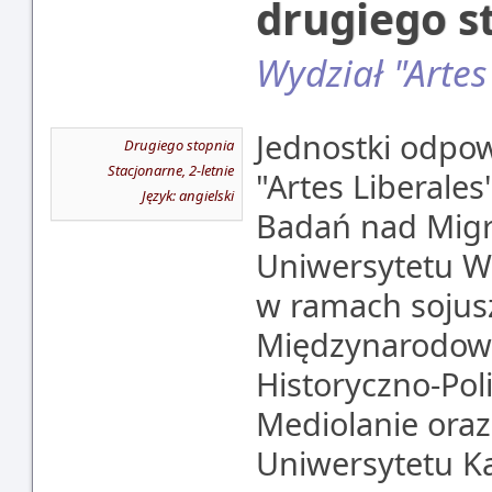
drugiego s
Wydział "Artes
Jednostki odpow
Drugiego stopnia
Stacjonarne, 2-letnie
"Artes Liberale
Język: angielski
Badań nad Migr
Uniwersytetu W
w ramach sojus
Międzynarodowy
Historyczno-Pol
Mediolanie ora
Uniwersytetu K