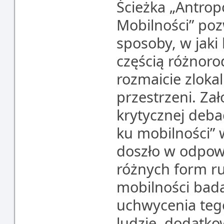
Ścieżka „Antrop
Mobilności” po
sposoby, w jaki l
częścią różnorod
rozmaicie zloka
przestrzeni. Zał
krytycznej deba
ku mobilności” w
doszło w odpow
różnych form ru
mobilności bad
uchwycenia tego
ludzie, dodatk