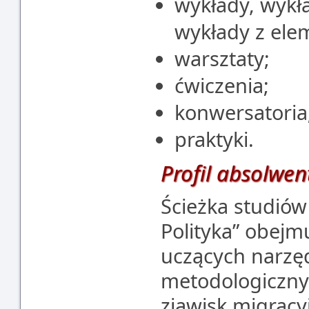
wykłady, wykł
wykłady z ele
warsztaty;
ćwiczenia;
konwersatoria
praktyki.
Profil absolwen
Ścieżka studió
Polityka” obej
uczących narzę
metodologiczny
zjawisk migracy