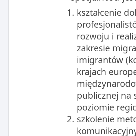
kształcenie d
profesjonalist
rozwoju i reali
zakresie migrac
imigrantów (
krajach europe
międzynarodow
publicznej na 
poziomie regi
szkolenie met
komunikacyjny