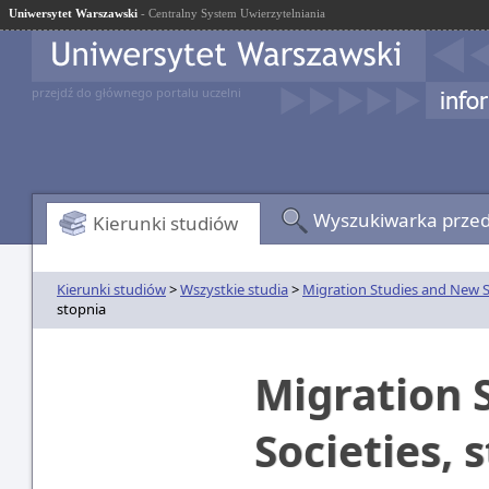
Uniwersytet Warszawski
- Centralny System Uwierzytelniania
przejdź do głównego portalu uczelni
Wyszukiwarka prze
Kierunki studiów
Kierunki studiów
>
Wszystkie studia
>
Migration Studies and New S
stopnia
Migration 
Societies, 