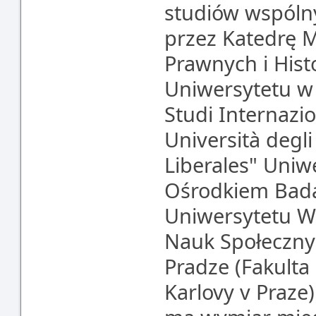
studiów wspóln
przez Katedrę 
Prawnych i Hist
Uniwersytetu w 
Studi Internazion
Università degli
Liberales" Uniw
Ośrodkiem Bada
Uniwersytetu W
Nauk Społeczny
Pradze (Fakulta 
Karlovy v Praz