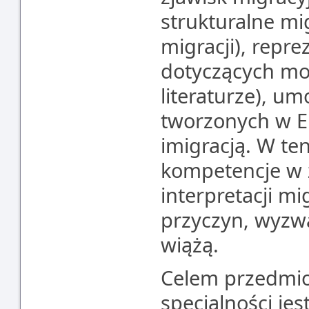
strukturalne migr
migracji), repre
dotyczących mo
literaturze), um
tworzonych w E
imigracją. W te
kompetencje w z
interpretacji m
przyczyn, wyzwań
wiążą.
Celem przedmio
specjalności jest