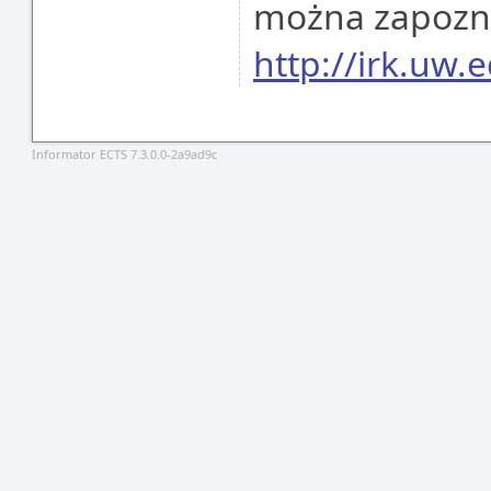
można zapoznać
http://irk.uw.e
Informator ECTS 7.3.0.0-2a9ad9c