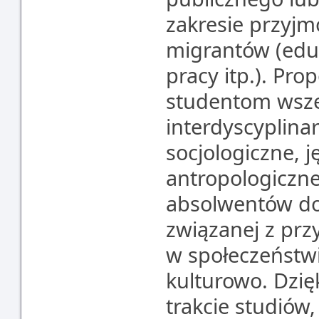
zakresie przyjmo
migrantów (eduk
pracy itp.). Pr
studentom wsze
interdyscyplina
socjologiczne, 
antropologiczn
absolwentów do
związanej z pr
w społeczeństwi
kulturowo. Dzi
trakcie studiów