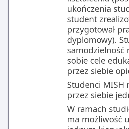
ukończenia stu
student zreali
przygotował pr
dyplomowy). Stu
samodzielność 
sobie cele eduk
przez siebie o
Studenci MISH r
przez siebie je
W ramach studi
ma możliwość u