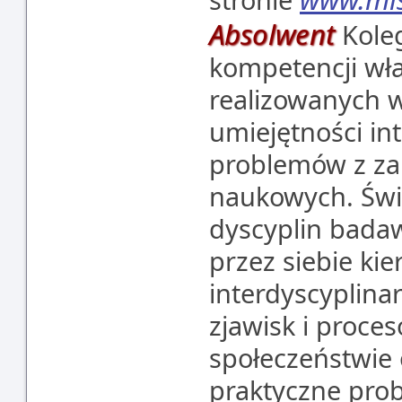
Absolwent
Kole
kompetencji wł
realizowanych 
umiejętności i
problemów z zak
naukowych. Świ
dyscyplin bada
przez siebie ki
interdyscyplinar
zjawisk i proce
społeczeństwie 
praktyczne pro