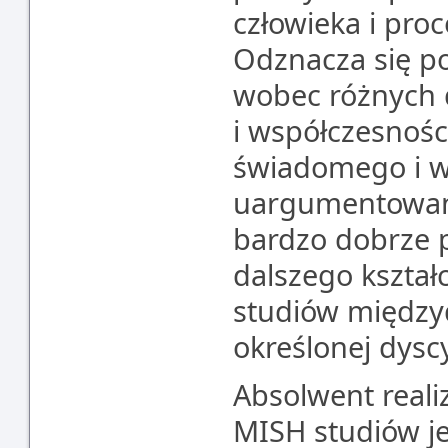
człowieka i pro
Odznacza się po
wobec różnych d
i współczesnośc
świadomego i w
uargumentowan
bardzo dobrze 
dalszego kształ
studiów między
określonej dysc
Absolwent real
MISH studiów je