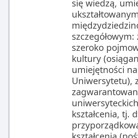
się wiedzą, umi
ukształtowanym
międzydziedzin
szczegółowym: 
szeroko pojmowa
kultury (osiąga
umiejętności na
Uniwersytetu), 
zagwarantowan
uniwersyteckic
kształcenia, tj.
przyporządkowa
kształcenia (p