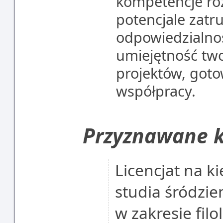
kompetencje ro
potencjale zatru
odpowiedzialno
umiejętność two
projektów, got
współpracy.
Przyznawane k
Licencjat na ki
studia śródz
w zakresie filo