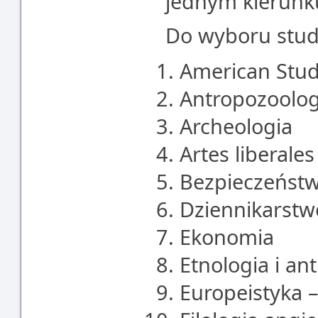
jednym kierunk
Do wyboru stude
American Stud
Antropozoolog
Archeologia
Artes liberales
Bezpieczeńst
Dziennikarst
Ekonomia
Etnologia i an
Europeistyka –