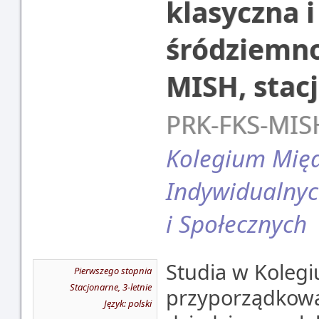
klasyczna i
śródziemn
MISH, stac
PRK-FKS-MIS
Kolegium Mię
Indywidualnyc
i Społecznych
Studia w Koleg
Pierwszego stopnia
Stacjonarne, 3-letnie
przyporządkow
Język: polski