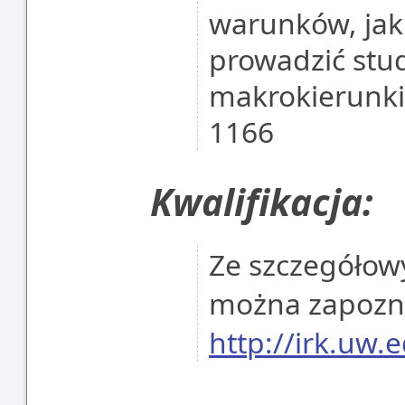
warunków, jaki
prowadzić stu
makrokierunki 
1166
Kwalifikacja:
Ze szczegółowy
można zapoznać
http://irk.uw.e