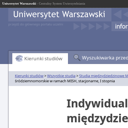
Uniwersytet Warszawski
- Centralny System Uwierzytelniania
przejdź do głównego portalu uczelni
Wyszukiwarka prze
Kierunki studiów
Kierunki studiów
>
Wszystkie studia
>
Studia międzydziedzinowe 
śródziemnomorskie w ramach MISH, stacjonarne, I stopnia
Indywidual
międzydzied