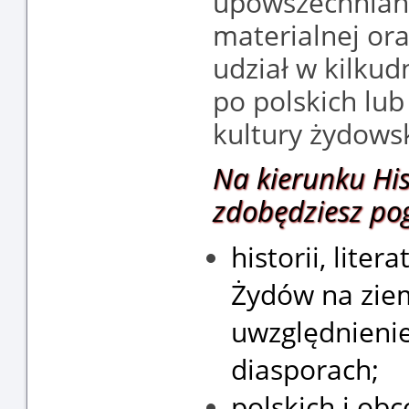
upowszechniani
materialnej or
udział w kilku
po polskich lu
kultury żydowsk
Na kierunku His
zdobędziesz po
historii, litera
Żydów na ziem
uwzględnien
diasporach;
polskich i ob