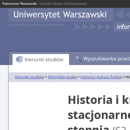
Uniwersytet Warszawski
- Centralny System Uwierzytelniania
przejdź do głównego portalu uczelni
Wyszukiwarka prze
Kierunki studiów
Kierunki studiów
>
Wszystkie studia
>
Historia i kultura Żydów
> Hi
Historia i 
stacjonarn
stopnia