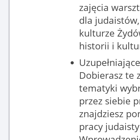
zajęcia warsz
dla judaistów
kulturze Żydó
historii i kul
Uzupełniając
Dobierasz te 
tematyki wybr
przez siebie p
znajdziesz po
pracy judaisty
Wprowadzenie