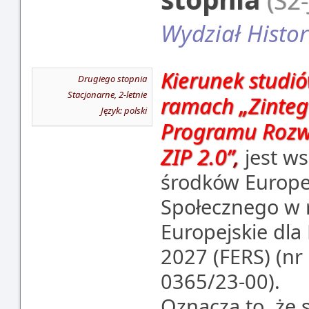
(S2-
Wydział Histor
Kierunek studi
Drugiego stopnia
Stacjonarne, 2-letnie
ramach
„Zinte
Język: polski
Programu Rozwo
ZIP 2.0
”
,
jest w
środków Europe
Społecznego w
Europejskie dl
2027 (FERS) (nr
0365/23-00).
Oznacza to, że 