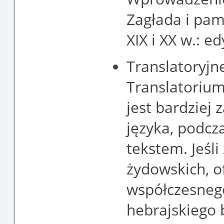
Zagłada i pam
XIX i XX w.: e
Translatoryjn
Translatorium
jest bardziej
języka, podcza
tekstem. Jeśli
żydowskich, o
współczesnego
hebrajskiego b