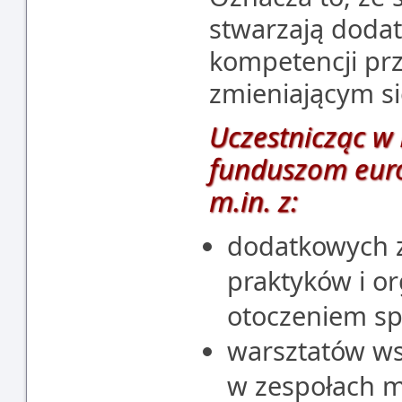
stwarzają dodat
kompetencji pr
zmieniającym s
Uczestnicząc w 
funduszom euro
m.in. z:
dodatkowych 
praktyków i o
otoczeniem s
warsztatów ws
w zespołach 