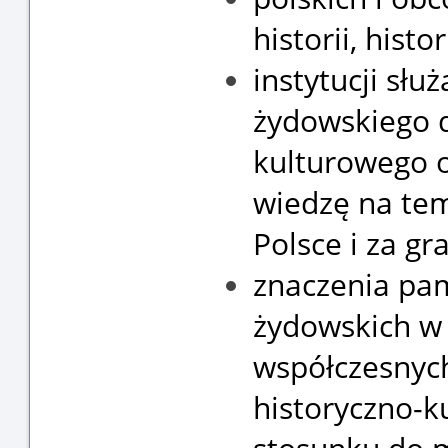
historii, histo
instytucji sł
żydowskiego d
kulturowego 
wiedzę na tem
Polsce i za gr
znaczenia pam
żydowskich w
współczesnyc
historyczno-