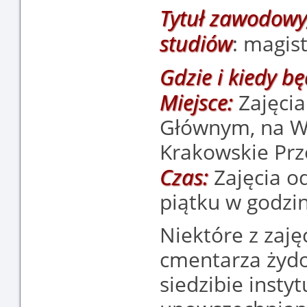
Tytuł zawodowy,
studiów
: magis
Gdzie i kiedy bę
Miejsce:
Zajęcia
Głównym, na Wyd
Krakowskie Prz
Czas:
Zajęcia o
piątku w godzi
Niektóre z zaję
cmentarza żydo
siedzibie insty