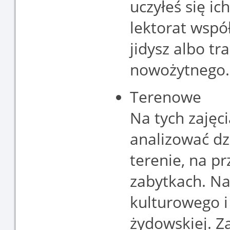
uczyłeś się i
lektorat wspó
jidysz albo tr
nowożytnego.
Terenowe
Na tych zajęci
analizować dz
terenie, na p
zabytkach. Na
kulturowego i
żydowskiej. Z