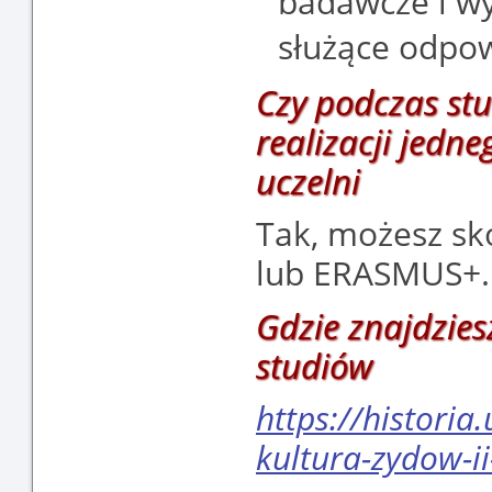
badawcze i wy
służące odpow
Czy podczas stu
realizacji jedn
uczelni
Tak, możesz s
lub ERASMUS+.
Gdzie znajdzies
studiów
https://historia.
kultura-zydow-ii