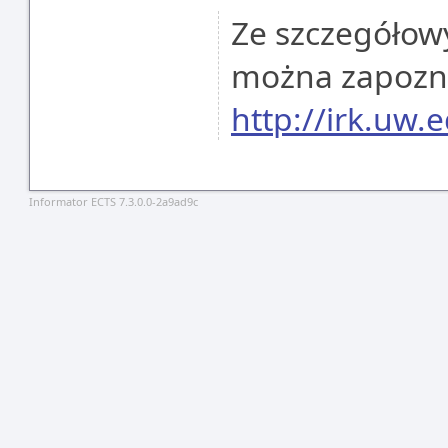
Ze szczegółowy
można zapoznać
http://irk.uw.e
Informator ECTS 7.3.0.0-2a9ad9c