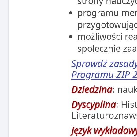
strony nauczy
programu me
przygotowując
możliwości rea
społecznie za
Sprawdź zasady 
Programu ZIP 2
Dziedzina
: nau
Dyscyplina
: His
Literaturozna
Język wykładow