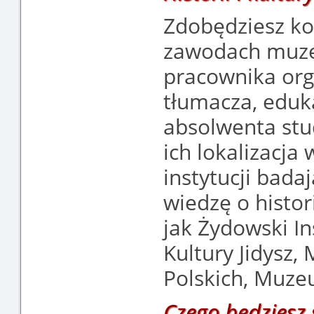
Zdobędziesz ko
zawodach muzea
pracownika orga
tłumacza, eduka
absolwenta stu
ich lokalizacja
instytucji bada
wiedzę o histori
jak Żydowski In
Kultury Jidysz,
Polskich, Muze
Czego będziesz 