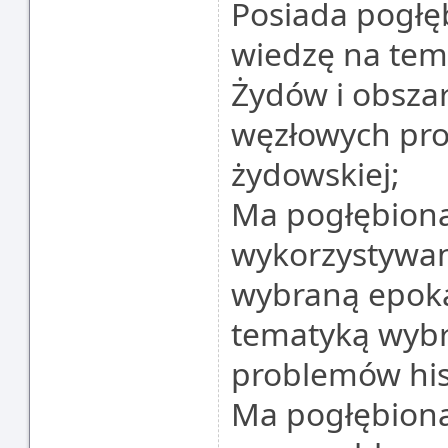
Posiada pogłę
wiedzę na tem
Żydów i obsza
węzłowych prob
żydowskiej;
Ma pogłębioną
wykorzystywa
wybraną epok
tematyką wyb
problemów hist
Ma pogłębioną