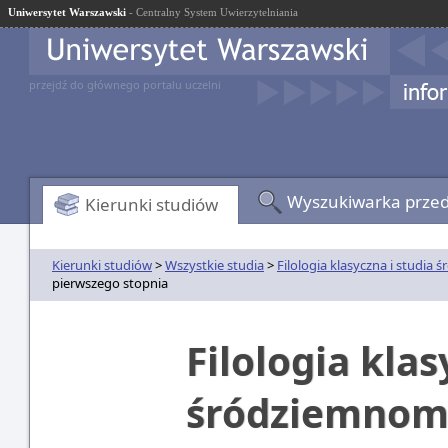
Uniwersytet Warszawski
- Centralny System Uwierzytelniania
przejdź do głównego portalu uczelni
Wyszukiwarka prze
Kierunki studiów
Kierunki studiów
>
Wszystkie studia
>
Filologia klasyczna i studia
pierwszego stopnia
Filologia klas
śródziemnomo