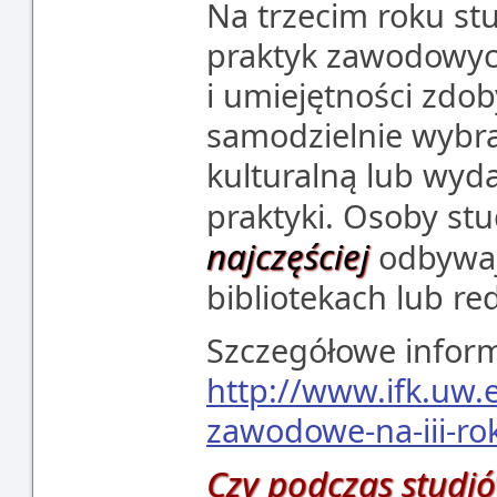
Na trzecim roku st
praktyk zawodowych
i umiejętności zdo
samodzielnie wybra
kulturalną lub wyd
praktyki. Osoby st
najczęściej
odbywaj
bibliotekach lub re
Szczegółowe informa
http://www.ifk.uw.e
zawodowe-na-iii-ro
Czy podczas studiów