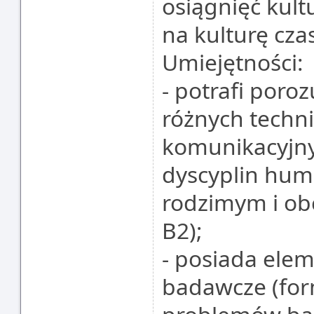
osiągnięć kult
na kulturę cza
Umiejętności:
- potrafi poro
różnych techni
komunikacyjny
dyscyplin hum
rodzimym i o
B2);
- posiada ele
badawcze (for