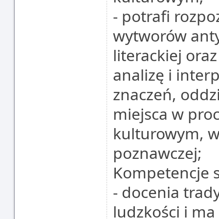
- potrafi rozp
wytworów antyc
literackiej or
analizę i inter
znaczeń, oddz
miejsca w proc
kulturowym, wa
poznawczej;
Kompetencje s
- docenia trad
ludzkości i m