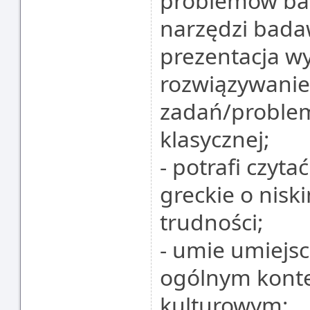
problemów ba
narzędzi bada
prezentacja w
rozwiązywanie
zadań/problemó
klasycznej;
- potrafi czytać
greckie o nisk
trudności;
- umie umiejs
ogólnym konte
kulturowym;