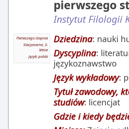
pierwszego s
Instytut Filologii
Dziedzina
: nauki 
Pierwszego stopnia
Stacjonarne, 3-
Dyscyplina
letnie
: litera
Język: polski
językoznawstwo
Język wykładowy
: 
Tytuł zawodowy, kt
studiów
: licencjat
Gdzie i kiedy będzi