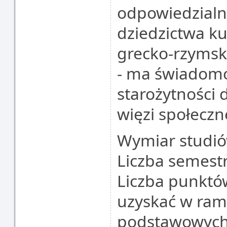
odpowiedzialn
dziedzictwa ku
grecko-rzymsk
- ma świadomo
starożytności 
więzi społecz
Wymiar studió
Liczba semestr
Liczba punktó
uzyskać w ram
podstawowych