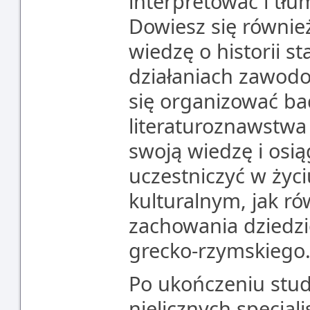
interpretować i tłum
Dowiesz się równie
wiedzę o historii st
działaniach zawod
się organizować ba
literaturoznawstwa
swoją wiedzę i osią
uczestniczyć w życ
kulturalnym, jak ró
zachowania dziedzi
grecko-rzymskiego
Po ukończeniu stud
nielicznych specjali