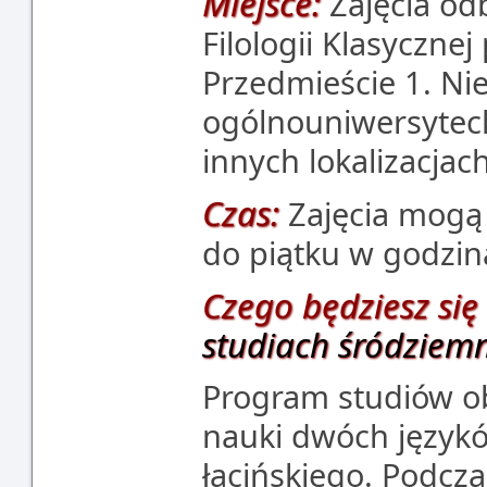
Miejsce:
Zajęcia od
Filologii Klasycznej
Przedmieście 1. Nie
ogólnouniwersyteck
innych lokalizacjach
Czas:
Zajęcia mogą 
do piątku w godzin
Czego będziesz się
studiach śródziem
Program studiów ob
nauki dwóch językó
łacińskiego. Podcza