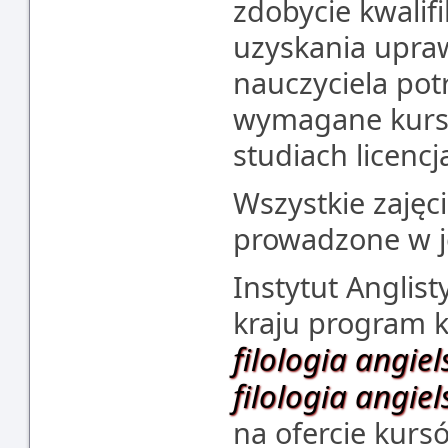
zdobycie kwalifi
uzyskania upr
nauczyciela potr
wymagane kursy
studiach licencj
Wszystkie zajęc
prowadzone w j
Instytut Anglist
kraju program k
filologia angiel
filologia angie
na ofercie kurs