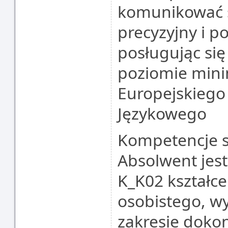
komunikować s
precyzyjny i 
posługując się
poziomie min
Europejskiego
Językowego
Kompetencje 
Absolwent jes
K_K02 kształce
osobistego, wy
zakresie doko