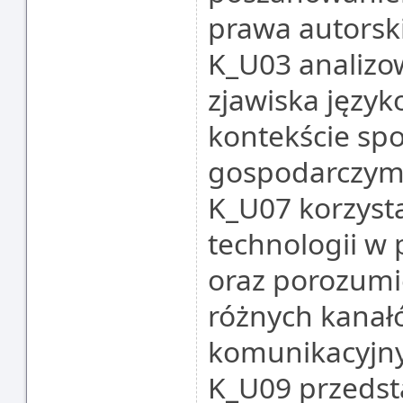
prawa autorsk
K_U03 analizow
zjawiska język
kontekście spo
gospodarczy
K_U07 korzyst
technologii w
oraz porozumi
różnych kanałó
komunikacyjn
K_U09 przedst