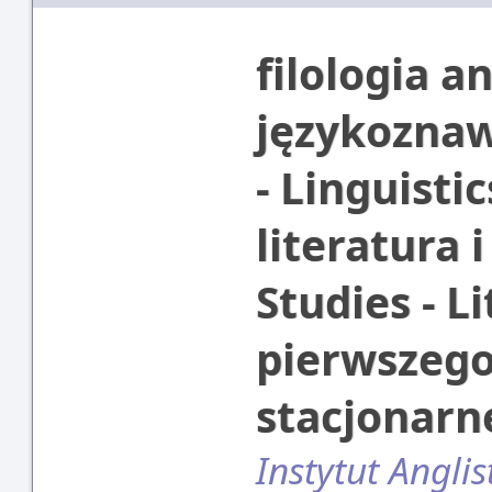
filologia an
językoznaw
- Linguistic
literatura 
Studies - L
pierwszego
stacjonar
Instytut Anglis