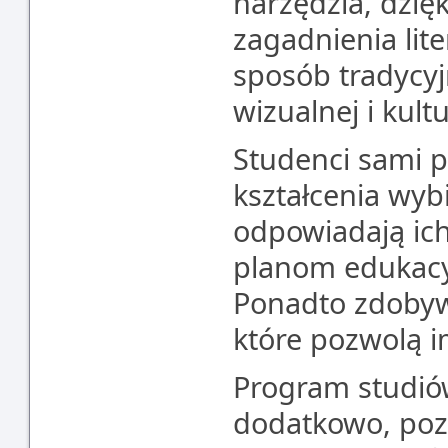
narzędzia, dzię
zagadnienia lit
sposób tradycyjn
wizualnej i kul
Studenci sami pr
kształcenia wybi
odpowiadają ic
planom edukac
Ponadto zdobyw
które pozwolą i
Program studió
dodatkowo, poz