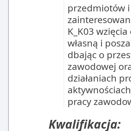
przedmiotów i
zainteresowan
K_K03 wzięcia 
własną i posz
dbając o przes
zawodowej ora
działaniach pr
aktywnościac
pracy zawodowe
Kwalifikacja: