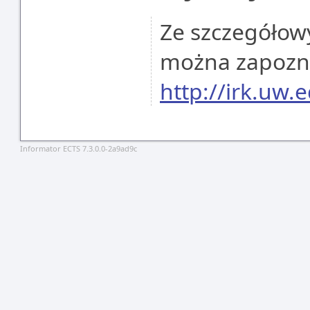
Ze szczegółowy
można zapoznać
http://irk.uw.e
Informator ECTS 7.3.0.0-2a9ad9c