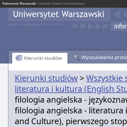
Uniwersytet Warszawski
- Centralny System Uwierzytelniania
przejdź do głównego portalu uczelni
Wyszukiwarka prze
Kierunki studiów
Kierunki studiów
>
Wszystkie 
literatura i kultura (English S
filologia angielska - językozna
filologia angielska - literatura
and Culture), pierwszego stop