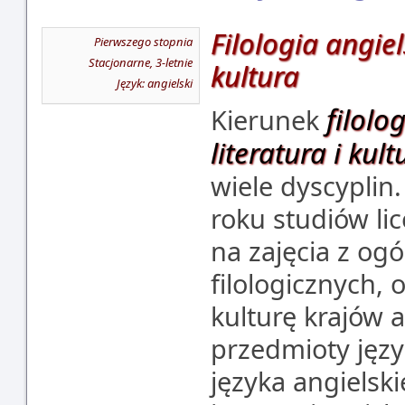
Filologia angiel
Pierwszego stopnia
Stacjonarne, 3-letnie
kultura
Język: angielski
filolo
Kierunek
literatura i kult
wiele dyscyplin
roku studiów li
na zajęcia z ogó
filologicznych, o
kulturę krajów 
przedmioty jęz
języka angielsk