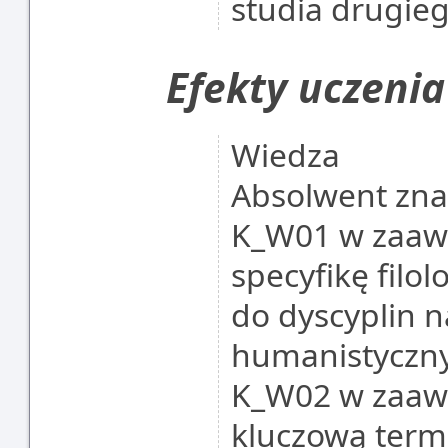
studia drugie
Efekty uczenia
Wiedza
Absolwent zna 
K_W01 w zaaw
specyfikę filol
do dyscyplin 
humanistyczn
K_W02 w zaaw
kluczową term