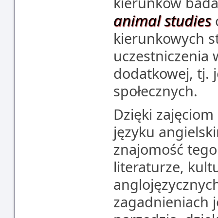
kierunków badań
animal studies
kierunkowych s
uczestniczenia 
dodatkowej, tj.
społecznych.
Dzięki zajęcio
języku angielsk
znajomość tego
literaturze, kult
anglojęzycznyc
zagadnieniach 