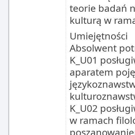
teorie badań na
kulturą w ramac
Umiejętności
Absolwent potr
K_U01 posługiw
aparatem poję
językoznawstwa
kulturoznaws
K_U02 posługi
w ramach filolo
poszanowaniem