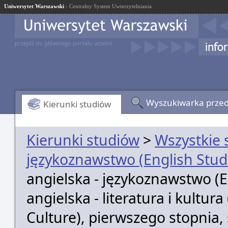
Uniwersytet Warszawski
- Centralny System Uwierzytelniania
przejdź do głównego portalu uczelni
Wyszukiwarka prze
Kierunki studiów
Kierunki studiów
>
Wszystkie 
językoznawstwo (English Studi
angielska - językoznawstwo (Eng
angielska - literatura i kultura
Culture), pierwszego stopnia,