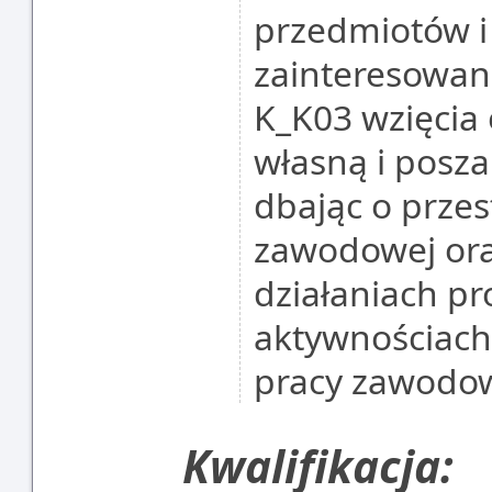
przedmiotów i
zainteresowan
K_K03 wzięcia 
własną i posz
dbając o przes
zawodowej ora
działaniach pr
aktywnościac
pracy zawodowe
Kwalifikacja: