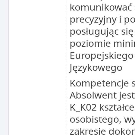
komunikować s
precyzyjny i 
posługując się
poziomie min
Europejskiego
Językowego
Kompetencje 
Absolwent jes
K_K02 kształce
osobistego, wy
zakresie doko