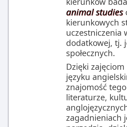
kierunków badań
animal studies
kierunkowych s
uczestniczenia 
dodatkowej, tj.
społecznych.
Dzięki zajęcio
języku angielsk
znajomość tego
literaturze, kult
anglojęzycznyc
zagadnieniach 