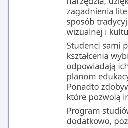
narzędzia, dzię
zagadnienia lit
sposób tradycyjn
wizualnej i kul
Studenci sami pr
kształcenia wybi
odpowiadają ic
planom edukac
Ponadto zdobyw
które pozwolą i
Program studió
dodatkowo, poz