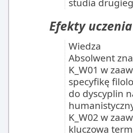
studia drugie
Efekty uczenia
Wiedza
Absolwent zna 
K_W01 w zaaw
specyfikę filol
do dyscyplin 
humanistyczn
K_W02 w zaaw
kluczową term