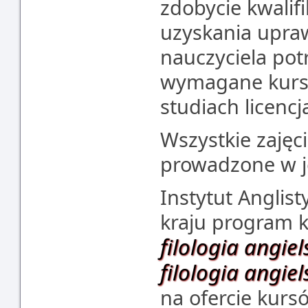
zdobycie kwalifi
uzyskania upr
nauczyciela potr
wymagane kursy
studiach licencj
Wszystkie zajęc
prowadzone w j
Instytut Anglist
kraju program k
filologia angiel
filologia angie
na ofercie kurs