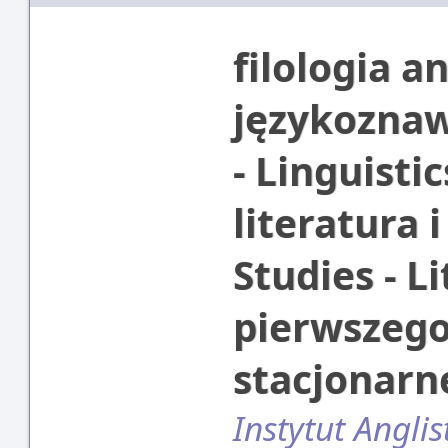
filologia an
językoznaw
- Linguistic
literatura 
Studies - L
pierwszego
stacjonar
Instytut Anglis