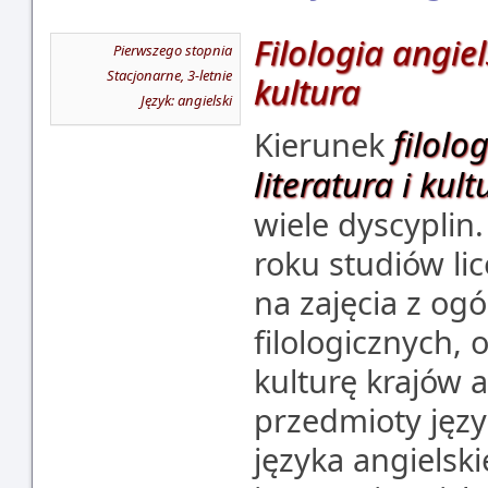
Filologia angiel
Pierwszego stopnia
Stacjonarne, 3-letnie
kultura
Język: angielski
filolo
Kierunek
literatura i kult
wiele dyscyplin
roku studiów li
na zajęcia z ogó
filologicznych, o
kulturę krajów 
przedmioty jęz
języka angielsk