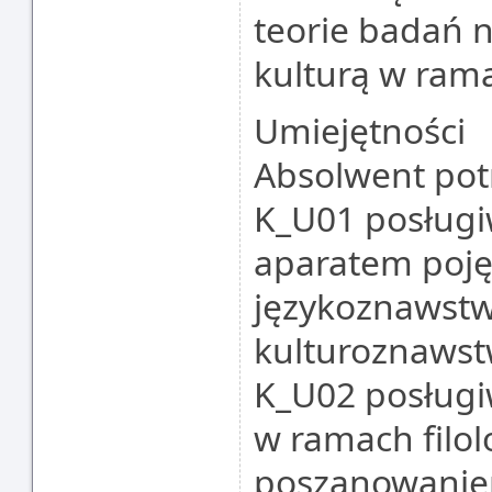
teorie badań na
kulturą w ramac
Umiejętności
Absolwent potr
K_U01 posługiw
aparatem poję
językoznawstwa
kulturoznaws
K_U02 posługi
w ramach filolo
poszanowaniem