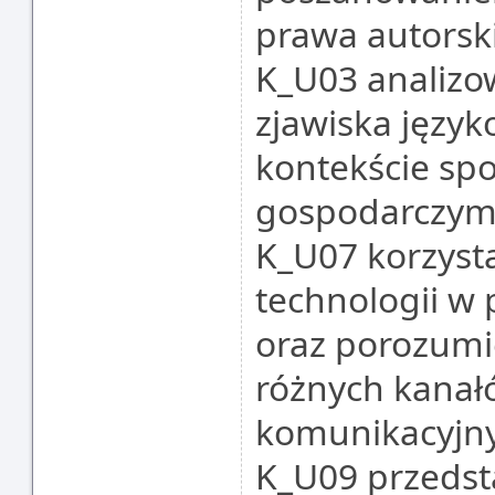
prawa autorsk
K_U03 analizow
zjawiska język
kontekście spo
gospodarczy
K_U07 korzyst
technologii w
oraz porozumi
różnych kanałó
komunikacyjn
K_U09 przedst