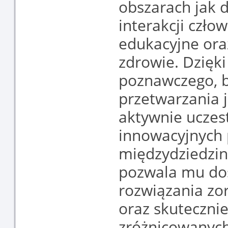
obszarach jak 
interakcji czł
edukacyjne ora
zdrowie. Dzięk
poznawczego, b
przetwarzania 
aktywnie uczest
innowacyjnych 
międzydziedzin
pozwala mu dos
rozwiązania zo
oraz skuteczni
zróżnicowanych