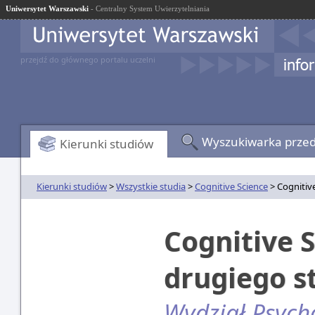
Uniwersytet Warszawski
- Centralny System Uwierzytelniania
przejdź do głównego portalu uczelni
Wyszukiwarka prze
Kierunki studiów
Kierunki studiów
>
Wszystkie studia
>
Cognitive Science
> Cognitiv
Cognitive 
drugiego s
Wydział Psych