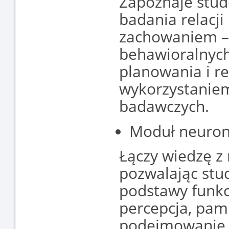
Zapoznaje stu
badania relacj
zachowaniem –
behawioralnych
planowania i r
wykorzystaniem
badawczych.
Moduł neuron
Łączy wiedzę z 
pozwalając stu
podstawy funkc
percepcja, pami
podejmowanie d