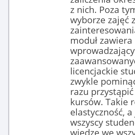
z nich. Poza t
wyborze zajęć 
zainteresowani
moduł zawiera 
wprowadzający 
zaawansowanych
licencjackie st
zwykle pominąć
razu przystąpi
kursów. Takie 
elastyczność, a
wszyscy stude
wiedzę we wszy