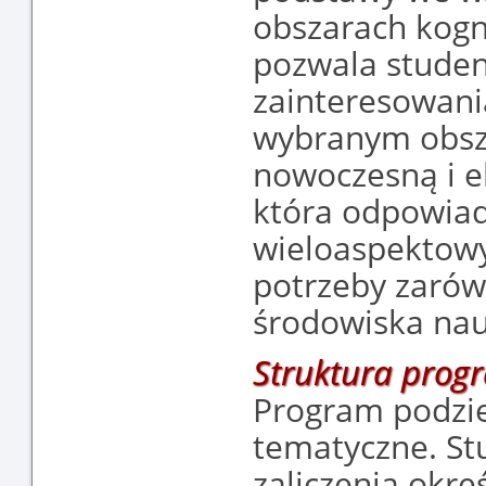
obszarach kogni
pozwala studen
zainteresowania
wybranym obsza
nowoczesną i e
która odpowiad
wieloaspektowy
potrzeby zarów
środowiska na
Struktura prog
Program podzie
tematyczne. St
zaliczenia okre