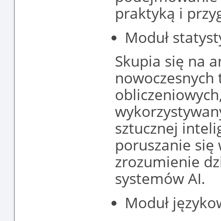
praktyką i prz
Moduł statyst
Skupia się na a
nowoczesnych t
obliczeniowych
wykorzystywany
sztucznej intel
poruszanie się 
zrozumienie dzi
systemów AI.
Moduł języko