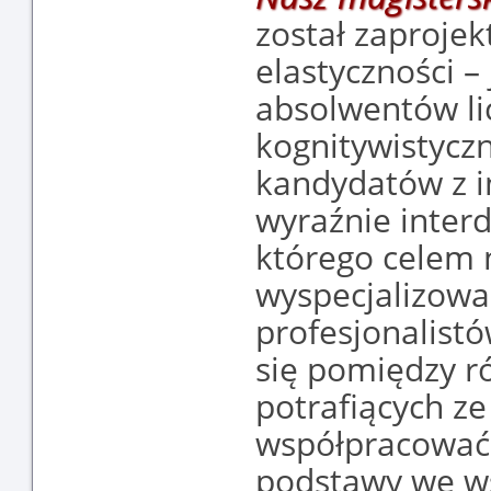
został zaproje
elastyczności –
absolwentów li
kognitywistycz
kandydatów z i
wyraźnie interd
którego celem n
wyspecjalizowa
profesjonalist
się pomiędzy r
potrafiących ze
współpracować
podstawy we ws