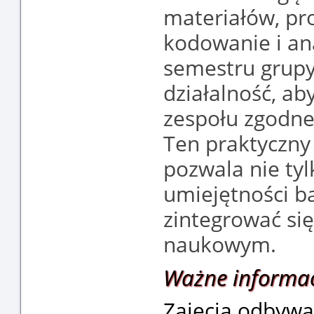
materiałów, pr
kodowanie i an
semestru grupy
działalność, a
zespołu zgodne
Ten praktyczn
pozwala nie ty
umiejętności ba
zintegrować si
naukowym.
Ważne informa
Zajęcia odbywa