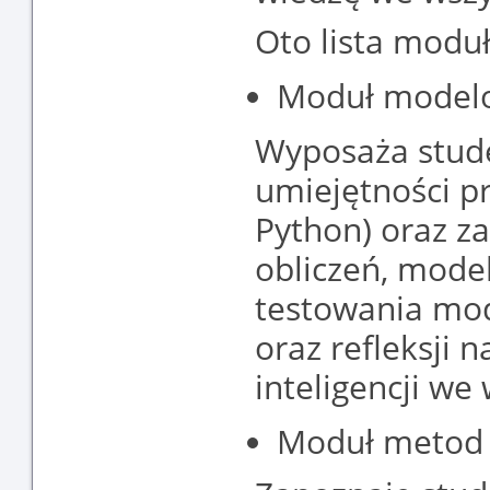
Oto lista modu
Moduł modelo
Wyposaża stud
umiejętności p
Python) oraz z
obliczeń, model
testowania mo
oraz refleksji n
inteligencji we
Moduł metod 