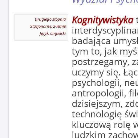
Kognitywistyka
Drugiego stopnia
Stacjonarne, 2-letnie
interdyscyplina
Język: angielski
badająca umysł 
tym to, jak myś
postrzegamy, z
uczymy się. Łą
psychologii, n
antropologii, fi
dzisiejszym, 
technologię św
kluczową rolę 
ludzkim zachow