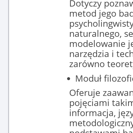
Dotyczy poznaw
metod jego bad
psycholingwisty
naturalnego, se
modelowanie ję
narzędzia i tec
zarówno teorety
Moduł filozof
Oferuje zaawan
pojęciami takim
informacja, jęz
metodologiczny
podstawami ba