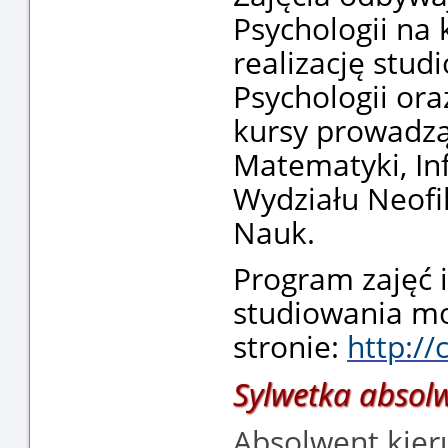
Psychologii na
realizację stu
Psychologii oraz
kursy prowadzą
Matematyki, In
Wydziału Neofil
Nauk.
Program zajęć 
studiowania mo
stronie:
http://
Sylwetka absol
Absolwent kier