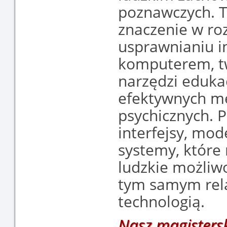
poznawczych. 
znaczenie w roz
usprawnianiu in
komputerem, tw
narzędzi eduka
efektywnych me
psychicznych. 
interfejsy, mod
systemy, które 
ludzkie możliwo
tym samym rela
technologią.
Nasz magistersk