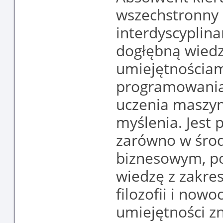
wszechstronny s
interdyscyplin
dogłębną wiedz
umiejętnościam
programowania 
uczenia maszy
myślenia. Jest
zarówno w środ
biznesowym, p
wiedzę z zakres
filozofii i nowo
umiejętności z