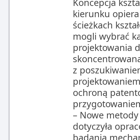
Koncepcja kszt
kierunku opier
ścieżkach kszta
mogli wybrać ka
projektowania d
skoncentrowana
z poszukiwanie
projektowaniem,
ochroną patento
przygotowaniem
– Nowe metody 
dotyczyła opra
badania mecha