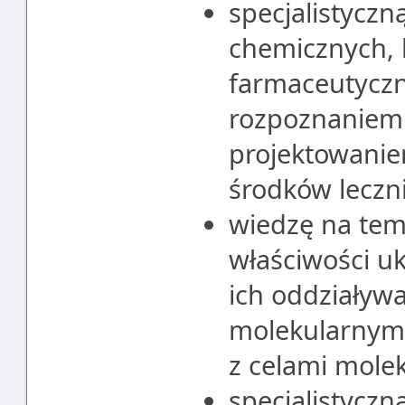
specjalistyczn
chemicznych, b
farmaceutyczn
rozpoznaniem 
projektowaniem
środków leczn
wiedzę na te
właściwości u
ich oddziaływ
molekularnym,
z celami mole
specjalistyczn