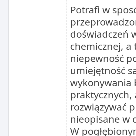
Potrafi w spos
przeprowadzo
doświadczeń w
chemicznej, a
niepewność p
umiejętność s
wykonywania b
praktycznych, 
rozwiązywać p
nieopisane w 
W pogłębionym