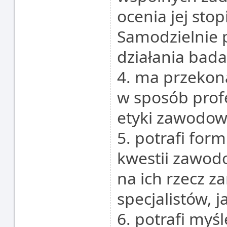
ocenia jej st
Samodzielnie p
działania bad
4. ma przekon
w sposób prof
etyki zawodow
5. potrafi for
kwestii zawo
na ich rzecz 
specjalistów, j
6. potrafi myśl