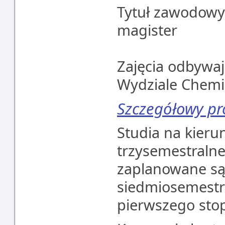
Tytuł zawodow
magister
Zajęcia odbywaj
Wydziale Chemii
Szczegółowy p
Studia na kier
trzysemestralne
zaplanowane są
siedmiosemestra
pierwszego sto