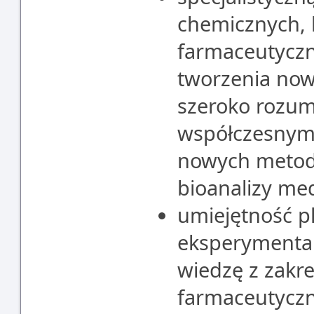
chemicznych, b
farmaceutyczn
tworzenia now
szeroko rozum
współczesnym
nowych metod 
bioanalizy me
umiejętność p
eksperymental
wiedzę z zakre
farmaceutyczn