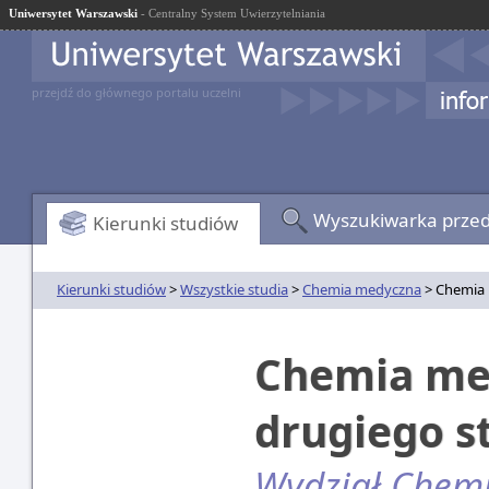
Uniwersytet Warszawski
- Centralny System Uwierzytelniania
przejdź do głównego portalu uczelni
Wyszukiwarka prze
Kierunki studiów
Kierunki studiów
>
Wszystkie studia
>
Chemia medyczna
> Chemia 
Chemia med
drugiego s
Wydział Chemi