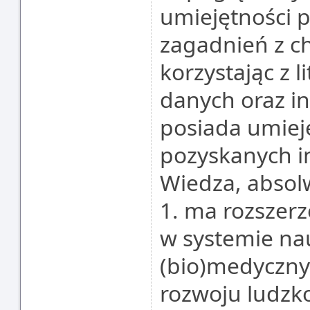
umiejętności p
zagadnień z ch
korzystając z l
danych oraz in
posiada umieję
pozyskanych i
Wiedza, absolw
1. ma rozszer
w systemie nau
(bio)medycznyc
rozwoju ludzko