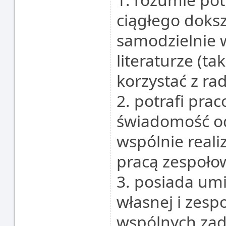
ciągłego dokszt
samodzielnie 
literaturze (ta
korzystać z ra
2. potrafi pra
świadomość od
wspólnie real
pracą zespoło
3. posiada umi
własnej i zesp
wspólnych zada