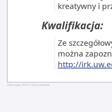
kreatywny i pr
Kwalifikacja:
Ze szczegółowy
można zapoznać
http://irk.uw.e
Informator ECTS 7.3.0.0-2a9ad9c