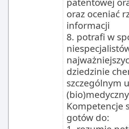
patentowej ora
oraz oceniać 
informacji
8. potrafi w s
niespecjalistó
najważniejszy
dziedzinie che
szczególnym 
(bio)medyczny
Kompetencje s
gotów do:
1. rozumie pot