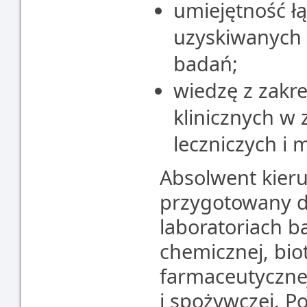
umiejętność łą
uzyskiwanych
badań;
wiedzę z zakr
klinicznych w
leczniczych i 
Absolwent kier
przygotowany do
laboratoriach 
chemicznej, bio
farmaceutycznej
i spożywczej. P