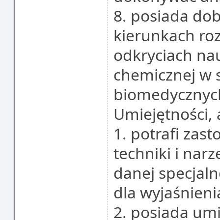
8. posiada dob
kierunkach ro
odkryciach nau
chemicznej w 
biomedycznych
Umiejętności, 
1. potrafi za
techniki i na
danej specjaln
dla wyjaśnien
2. posiada um