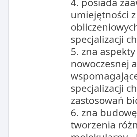
4. posiada za
umiejętności 
obliczeniowyc
specjalizacji c
5. zna aspekty
nowoczesnej a
wspomagające
specjalizacji 
zastosowań b
6. zna budowę,
tworzenia róż
molekularny - 