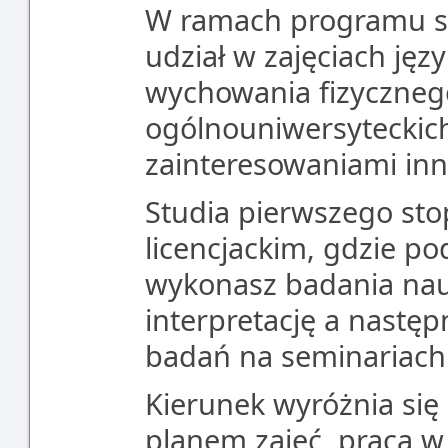
W ramach programu st
udział w zajęciach jęz
wychowania fizyczneg
ogólnouniwersyteckic
zainteresowaniami inn
Studia pierwszego sto
licencjackim, gdzie p
wykonasz badania nau
interpretację a następ
badań na seminariach
Kierunek wyróżnia się
planem zajęć, pracą 