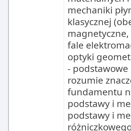
mechaniki pły
klasycznej (ob
magnetyczne, 
fale elektrom
optyki geometr
- podstawowe 
rozumie znacz
fundamentu nau
podstawy i met
podstawy i me
różniczkowego