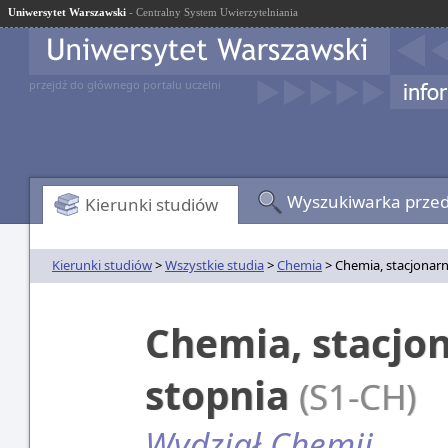
Uniwersytet Warszawski
- Centralny System Uwierzytelniania
przejdź do głównego portalu uczelni
Wyszukiwarka prze
Kierunki studiów
Kierunki studiów
>
Wszystkie studia
>
Chemia
> Chemia, stacjonarn
Chemia, stacjo
stopnia
(S1-CH)
Wydział Chemii