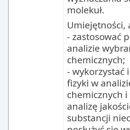
molekuł.
Umiejętności, 
- zastosować 
analizie wybr
chemicznych;
- wykorzystać
fizyki w anal
chemicznych i 
analizę jakośc
substancji nie
posłużyć się w