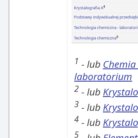
4
Krystalografia A
Podstawy indywidualnej przedsiębi
Technologia chemiczna - laborato
6
Technologia chemiczna
1
- lub
Chemia 
laboratorium
2
- lub
Krystalo
3
- lub
Krystalo
4
- lub
Krystalo
5
- lub
Elementy