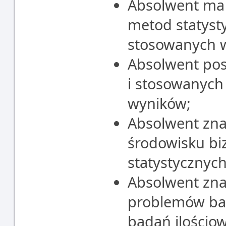
Absolwent ma 
metod statyst
stosowanych w
Absolwent pos
i stosowanych 
wyników;
Absolwent zna
środowisku bi
statystycznych
Absolwent zna
problemów ba
badań ilościo