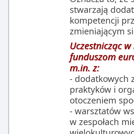
stwarzają dodat
kompetencji pr
zmieniającym s
Uczestnicząc w 
funduszom euro
m.in. z:
- dodatkowych 
praktyków i or
otoczeniem spo
- warsztatów ws
w zespołach mi
wielokulturowy