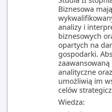
Biznesowa mają
wykwalifikowany
analizy i interp
biznesowych or
opartych na da
gospodarki. Ab
zaawansowaną w
analityczne ora
umożliwią im wsp
celów strategic
Wiedza: