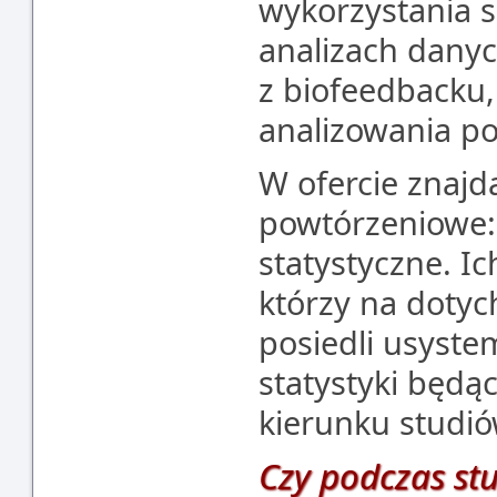
wykorzystania sz
analizach danyc
z biofeedbacku
analizowania p
W ofercie znajd
powtórzeniowe: 
statystyczne. I
którzy na dotyc
posiedli usyste
statystyki będą
kierunku studió
Czy podczas st