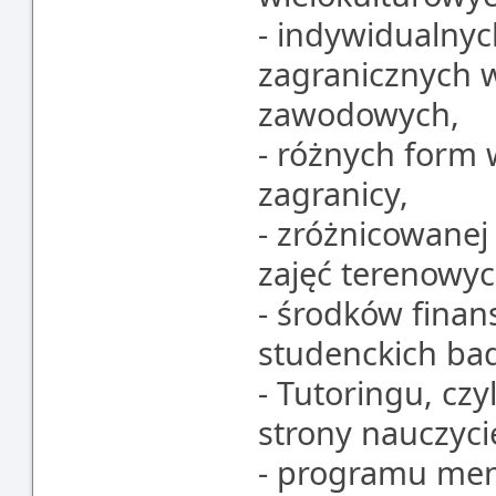
- indywidualnyc
zagranicznych 
zawodowych,
- różnych form 
zagranicy,
- zróżnicowanej
zajęć terenowyc
- środków fina
studenckich b
- Tutoringu, cz
strony nauczyci
- programu me