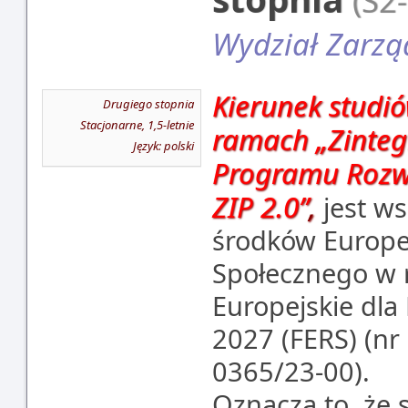
(S2
Wydział Zarzą
Kierunek studi
Drugiego stopnia
Stacjonarne, 1,5-letnie
ramach
„Zinte
Język: polski
Programu Rozwo
ZIP 2.0
”
,
jest w
środków Europe
Społecznego w
Europejskie dl
2027 (FERS) (nr
0365/23-00).
Oznacza to, że 