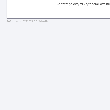
Ze szczegółowymi kryteriami kwalifi
Informator ECTS 7.3.0.0-2a9ad9c