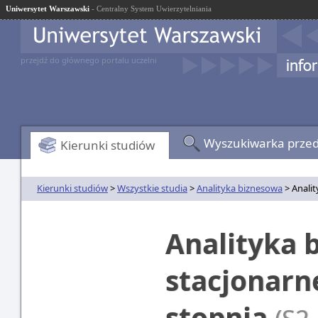
Uniwersytet Warszawski
- Centralny System Uwierzytelniania
przejdź do głównego portalu uczelni
Wyszukiwarka prze
Kierunki studiów
Kierunki studiów
>
Wszystkie studia
>
Analityka biznesowa
> Analit
Analityka 
stacjonarn
stopnia