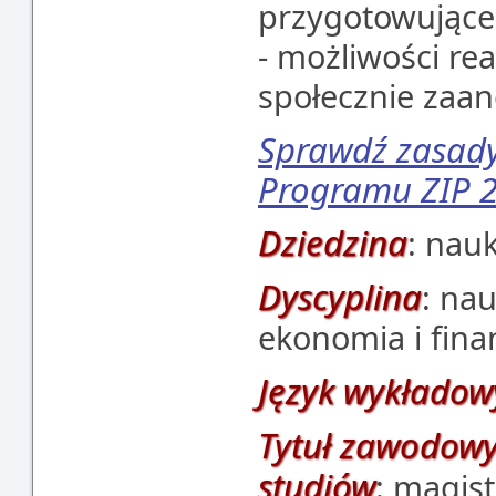
przygotowujące
- możliwości re
społecznie zaa
Sprawdź zasady 
Programu ZIP 2
Dziedzina
: nau
Dyscyplina
: nau
ekonomia i fina
Język wykładow
Tytuł zawodowy
studiów
: magist