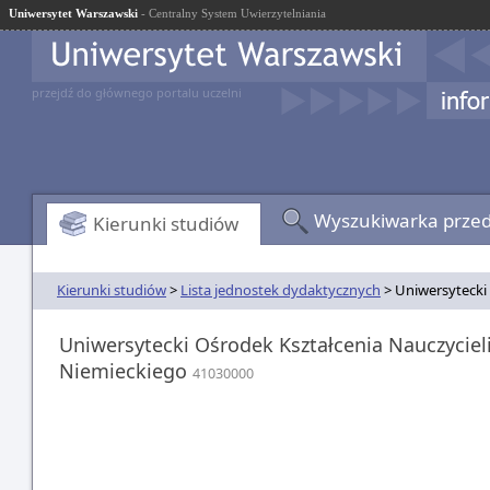
Uniwersytet Warszawski
- Centralny System Uwierzytelniania
przejdź do głównego portalu uczelni
Wyszukiwarka prze
Kierunki studiów
Kierunki studiów
>
Lista jednostek dydaktycznych
> Uniwersytecki 
Uniwersytecki Ośrodek Kształcenia Nauczycieli
Niemieckiego
41030000