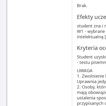
Brak.
Efekty ucze
student zna i 
W1 - wybrane 
intelektualną
Kryteria oc
Student uzysku
- testu pisemn
UWAGA
1. Zwolnienie 
Uprawnia jedy
2. Osoby, któ
mają obowiąze
ustalenia spos
przypisanych 