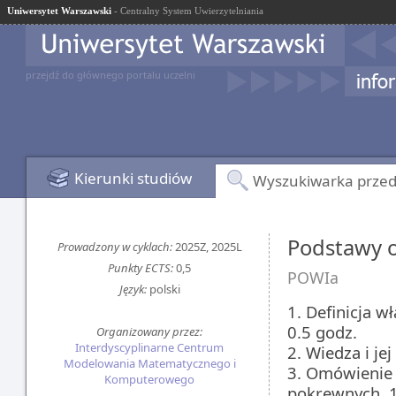
Uniwersytet Warszawski
- Centralny System Uwierzytelniania
przejdź do głównego portalu uczelni
Kierunki studiów
Wyszukiwarka prze
Podstawy o
Prowadzony w cyklach:
2025Z, 2025L
Punkty ECTS:
0,5
POWIa
Język:
polski
1. Definicja w
0.5 godz.
Organizowany przez:
Interdyscyplinarne Centrum
2. Wiedza i je
Modelowania Matematycznego i
3. Omówienie 
Komputerowego
pokrewnych, 1