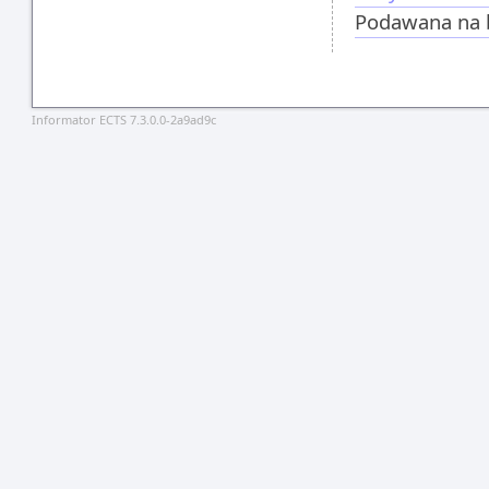
Podawana na b
Informator ECTS 7.3.0.0-2a9ad9c