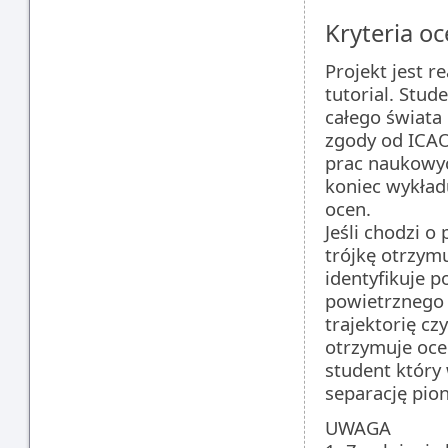
Kryteria oc
Projekt jest 
tutorial. Stud
całego świata
zgody od ICAO
prac naukowyc
koniec wykład
ocen.
Jeśli chodzi o
trójkę otrzym
identyfikuje 
powietrznego 
trajektorię cz
otrzymuje oce
student który 
separację pio
UWAGA