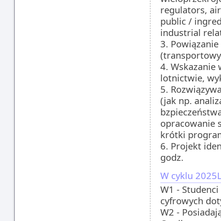
regulators, ai
public / ingred
industrial rela
3. Powiązani
(transportowy
4. Wskazanie 
lotnictwie, wy
5. Rozwiązywa
(jak np. anal
bzpieczeństwa
opracowanie s
krótki program
6. Projekt ide
godz.
W cyklu 2025L
W1 - Studenci
cyfrowych dot
W2 - Posiadaj