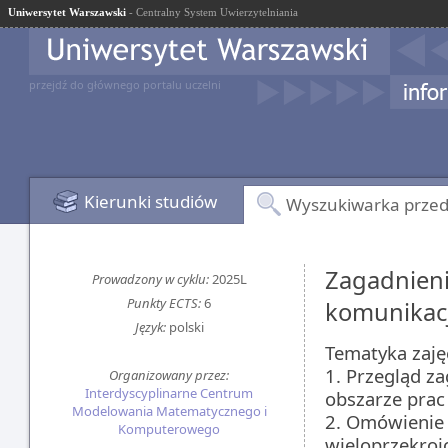
Uniwersytet Warszawski
- Centralny System Uwierzytelniania
przejdź do głównego portalu uczelni
Kierunki studiów
Wyszukiwarka prze
Zagadnienia
Prowadzony w cyklu:
2025L
Punkty ECTS:
6
komunikac
Język:
polski
Tematyka zaję
1. Przegląd za
Organizowany przez:
Interdyscyplinarne Centrum
obszarze prac
Modelowania Matematycznego i
2. Omówienie 
Komputerowego
wieloprzekroj