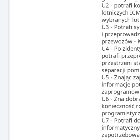
U2 - potrafi 
lotniczych IC
wybranych lot
U3 - Potrafi 
i przeprowadz
przewozów - 
U4 - Po ziden
potrafi przep
przestrzeni st
separacji pom
U5 - Znając z
informacje po
zaprogramowa
U6 - Zna dobr
konieczność r
programistycz
U7 - Potrafi 
informatyczny
zapotrzebowan