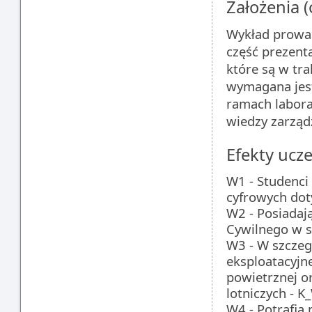
Założenia 
Wykład prowad
część prezenta
które są w tr
wymagana jest
ramach labora
wiedzy zarząd
Efekty ucze
W1 - Studenci
cyfrowych dot
W2 - Posiadaj
Cywilnego w s
W3 - W szczeg
eksploatacyjne
powietrznej o
lotniczych - 
W4 - Potrafią