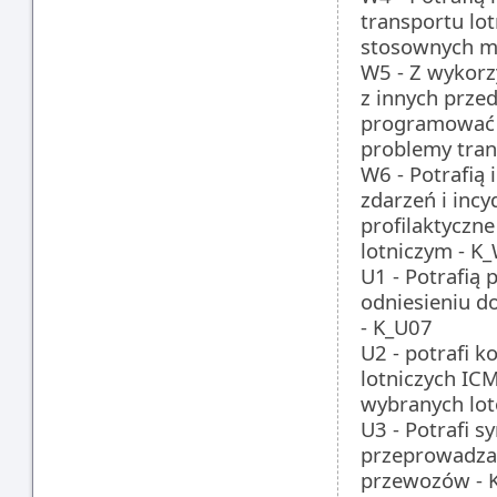
transportu lo
stosownych m
W5 - Z wykorz
z innych przed
programować i
problemy tran
W6 - Potrafią
zdarzeń i incy
profilaktyczn
lotniczym - K
U1 - Potrafią
odniesieniu d
- K_U07
U2 - potrafi 
lotniczych IC
wybranych lot
U3 - Potrafi 
przeprowadzać
przewozów - 