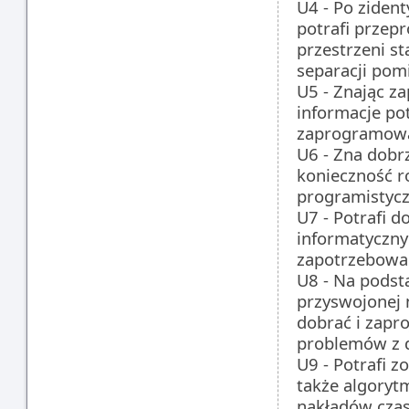
U4 - Po ziden
potrafi przep
przestrzeni st
separacji pom
U5 - Znając z
informacje po
zaprogramowa
U6 - Zna dobr
konieczność r
programistycz
U7 - Potrafi 
informatyczny
zapotrzebowan
U8 - Na podst
przyswojonej 
dobrać i zapr
problemów z d
U9 - Potrafi 
także algoryt
nakładów czas