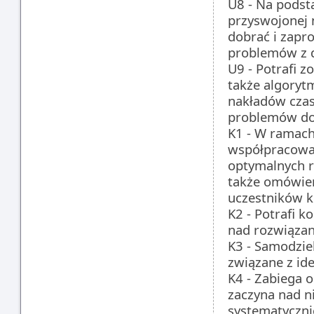
U8 - Na podst
przyswojonej 
dobrać i zapr
problemów z d
U9 - Potrafi 
także algoryt
nakładów czas
problemów dot
K1 - W ramach 
współpracować
optymalnych ro
także omówie
uczestników k
K2 - Potrafi 
nad rozwiąza
K3 - Samodzie
związane z id
K4 - Zabiega 
zaczyna nad n
systematycznie