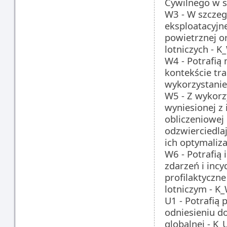
Cywilnego w s
W3 - W szczeg
eksploatacyjne
powietrznej o
lotniczych - 
W4 - Potrafią
kontekście tr
wykorzystani
W5 - Z wykor
wyniesionej z
obliczeniowej 
odzwierciedla
ich optymaliz
W6 - Potrafią
zdarzeń i incy
profilaktyczn
lotniczym - K
U1 - Potrafią
odniesieniu d
globalnej - K_