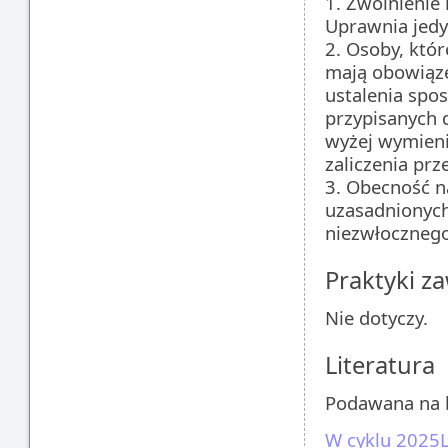
1. Zwolnienie 
Uprawnia jedy
2. Osoby, któ
mają obowiąze
ustalenia spos
przypisanych 
wyżej wymien
zaliczenia prz
3. Obecność n
uzasadnionych
niezwłocznego
Praktyki 
Nie dotyczy.
Literatura
Podawana na b
W cyklu 2025L