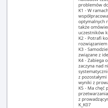
problemów dot
K1 - W ramach 
współpracować
optymalnych ro
także omówie
uczestników k
K2 - Potrafi 
rozwiązaniem
K3 - Samodzie
związane z id
K4 - Zabiega 
zaczyna nad n
systematycznie
z pozostałymi
wyniki z prow
K5 - Ma chęć p
przetwarzania
z prowadzącym
K_K07